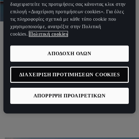
διαχειριστείτε τις προτιμήσεις σας κάνοντας κλικ στην
επιλογή «Διαχείριση προτιμήσεων cookies». Για όλες
τις πληροφορίες σχετικά με κάθε τύπο cookie που
Παγκόσμια πρεμιέρα
χρησιμοποιούμε, ανατρέξτε στην Πολιτική
cookies.
Πολιτική cookies
CUPRA URBANREBEL
CONCEPT.
ΑΠΟΔΟΧΗ ΟΛΩΝ
Η CUPRA ξεπερνά τα όρια με την ριζοσπαστική
ΔΙΑΧΕΙΡΙΣΗ ΠΡΟΤΙΜΗΣΕΩΝ COOKIES
αντίληψη που υιοθετεί για ένα υψηλών επιδόσεων
ηλεκτρικό αυτοκίνητο πόλης.
ΑΠΟΡΡΙΨΗ ΠΡΟΑΙΡΕΤΙΚΩΝ
Δείτε περισσότερα