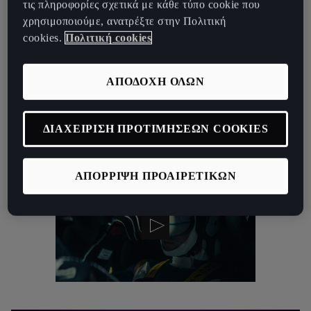
τις πληροφορίες σχετικά με κάθε τύπο cookie που
Σχεδιάσαμε την πρώτη εμπειρία που υπερβαίνει τα όρια του
χρησιμοποιούμε, ανατρέξτε στην Πολιτική
φυσικού κόσμου. Η ιδέα ξεκίνησε από το πάθος μας για τους
cookies.
Πολιτική cookies
αγώνες και επιδιώκει να δώσει σε όλους την ευκαιρία να νιώσουν
τη συγκίνηση της οδήγησης στην πίστα. Τα πάντα σχετικά με την
εμπειρία θα είναι εικονικά, αλλά η γνήσια έξαψη που τη συνοδεύει
ΑΠΟΔΟΧΗ ΟΛΩΝ
θα είναι εντελώς πραγματική. Το αποκαλούμε εμπειρία CUPRAx2,
όπου το πλήρως ηλεκτρικό UrbanRebel θα είναι το αυτοκίνητο
ΔΙΑΧΕΙΡΙΣΗ ΠΡΟΤΙΜΗΣΕΩΝ COOKIES
που θα σας προσφέρει ένα νέο τρόπο να βιώνετε το
συναίσθημα του αγώνα.
ΑΠΟΡΡΙΨΗ ΠΡΟΑΙΡΕΤΙΚΩΝ