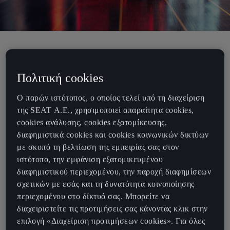
Αυτό που βλέπετε είναι εικονικό, αυτό
Πολιτική cookies
που οδηγείτε είναι πραγματικό.
Ο παρών ιστότοπος, ο οποίος τελεί υπό τη διαχείριση
της SEAT Α.Ε., χρησιμοποιεί απαραίτητα cookies,
Η δέσμευσή μας στο να πηγαίνουμε διαρκώς τη μάρκα CUPRA
cookies ανάλυσης, cookies εξατομίκευσης,
στο επόμενο επίπεδο μας έχει κάνει να μην πατάμε ποτέ το pause
διαφημιστικά cookies και cookies κοινωνικών δικτύων
σε νέες κυκλοφορίες και εμπειρίες για το κοινό μας.
με σκοπό τη βελτίωση της εμπειρίας σας στον
Κατά την 4η επέτειο, μόλις παρουσιάσαμε την εμπειρία CUPRAx2,
ιστότοπο, την εμφάνιση εξατομικευμένου
μια εμπειρία αγώνων όπως καμία άλλη, επειδή οι αγώνες
διαφημιστικού περιεχομένου, την παροχή διαφημίσεων
αποτελούν μέρος του DNA της CUPRA. Καθώς πολλοί δεν είχαν
σχετικών με εσάς και τη δυνατότητα κοινοποίησης
την ευκαιρία να βιώσουν την αξέχαστη αίσθηση οδήγησης ενός
περιεχομένου στο δίκτυό σας. Μπορείτε να
αγωνιστικού αυτοκινήτου, η CUPRA στρέφεται στον εικονικό
διαχειριστείτε τις προτιμήσεις σας κάνοντας κλικ στην
κόσμο για να την προσφέρει.
επιλογή «Διαχείριση προτιμήσεων cookies». Για όλες