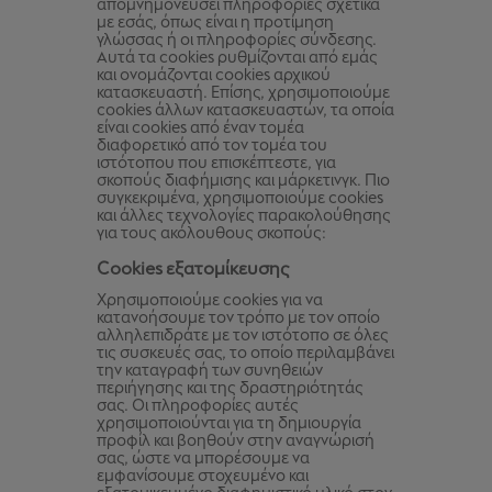
απομνημονεύσει πληροφορίες σχετικά
με εσάς, όπως είναι η προτίμηση
γλώσσας ή οι πληροφορίες σύνδεσης.
Αυτά τα cookies ρυθμίζονται από εμάς
και ονομάζονται cookies αρχικού
κατασκευαστή. Επίσης, χρησιμοποιούμε
cookies άλλων κατασκευαστών, τα οποία
είναι cookies από έναν τομέα
διαφορετικό από τον τομέα του
ιστότοπου που επισκέπτεστε, για
σκοπούς διαφήμισης και μάρκετινγκ. Πιο
συγκεκριμένα, χρησιμοποιούμε cookies
και άλλες τεχνολογίες παρακολούθησης
για τους ακόλουθους σκοπούς:
Cookies εξατομίκευσης
Χρησιμοποιούμε cookies για να
κατανοήσουμε τον τρόπο με τον οποίο
αλληλεπιδράτε με τον ιστότοπο σε όλες
τις συσκευές σας, το οποίο περιλαμβάνει
την καταγραφή των συνηθειών
περιήγησης και της δραστηριότητάς
σας. Οι πληροφορίες αυτές
χρησιμοποιούνται για τη δημιουργία
προφίλ και βοηθούν στην αναγνώρισή
σας, ώστε να μπορέσουμε να
εμφανίσουμε στοχευμένο και