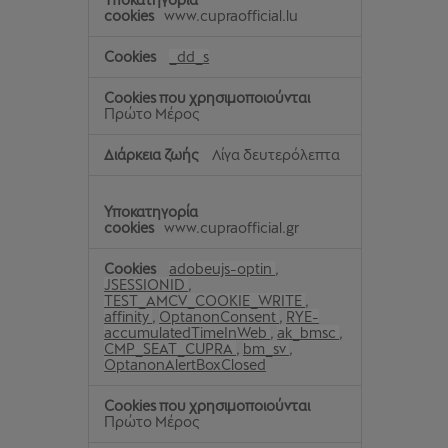
www.cupraofficial.lu
_dd_s
Πρώτο Μέρος
Λίγα δευτερόλεπτα
www.cupraofficial.gr
adobeujs-optin
,
JSESSIONID
,
TEST_AMCV_COOKIE_WRITE
,
affinity
,
OptanonConsent
,
RYE-
accumulatedTimeInWeb
,
ak_bmsc
,
CMP_SEAT_CUPRA
,
bm_sv
,
OptanonAlertBoxClosed
Πρώτο Μέρος