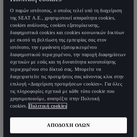
τον ιστότοπο σε όλες τις συσκευές του. Σε αυτό περιλαμβάνεται
η καταγραφή των συνηθειών περιήγησης και της δραστηριότητας
Ο παρών ιστότοπος, ο οποίος τελεί υπό τη διαχείριση
του χρήστη. Οι πληροφορίες αυτές χρησιμοποιούνται για τη
της SEAT Α.Ε., χρησιμοποιεί απαραίτητα cookies,
δημιουργία προφίλ και βοηθούν στην αναγνώριση του χρήστη
cookies ανάλυσης, cookies εξατομίκευσης,
ώστε να μπορεί ο εκδότης να εμφανίσει στοχευμένο και
διαφημιστικά cookies και cookies κοινωνικών δικτύων
εξατομικευμένο διαφημιστικό υλικό στον ιστότοπο, μέσω email
με σκοπό τη βελτίωση της εμπειρίας σας στον
(όπου ο χρήστης συναινεί σε διαφημιστικό υλικό) και σε άλλα
ιστότοπο, την εμφάνιση εξατομικευμένου
περιβάλλοντα, όπως άλλους ιστότοπους ή μέσω άλλων διαύλων
διαφημιστικού περιεχομένου, την παροχή διαφημίσεων
διαφήμισης.
σχετικών με εσάς και τη δυνατότητα κοινοποίησης
περιεχομένου στο δίκτυό σας. Μπορείτε να
- Διαφημιστικά cookies:
Επιτρέπουν στον εκδότη να παρέχει στον
διαχειριστείτε τις προτιμήσεις σας κάνοντας κλικ στην
χρήστη διαφημίσεις σχετικές με αυτόν και τα ενδιαφέροντά του.
επιλογή «Διαχείριση προτιμήσεων cookies». Για όλες
Ο χρήστης μπορεί να δει τις διαφημίσεις αυτές στον ιστότοπο ή
τις πληροφορίες σχετικά με κάθε τύπο cookie που
σε άλλους ιστότοπους που επισκέπτεται. Αν ο χρήστης
χρησιμοποιούμε, ανατρέξτε στην Πολιτική
απενεργοποιήσει αυτά τα cookies, θα συνεχίσει να βλέπει
cookies.
Πολιτική cookies
διαφημίσεις, αλλά δεν θα είναι προσαρμοσμένες στα
ενδιαφέροντά του.
ΑΠΟΔΟΧΗ ΟΛΩΝ
- Cookies κοινωνικών δικτύων:
Αυτά τα cookies ορίζονται από