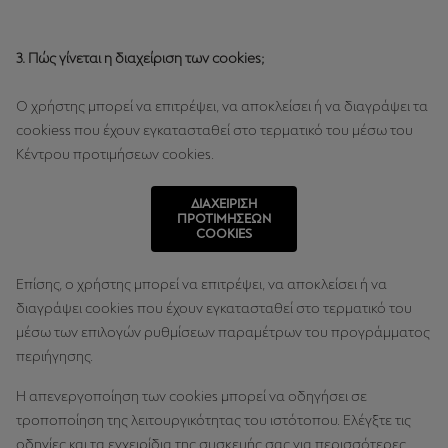
3. Πώς γίνεται η διαχείριση των cookies;
Ο χρήστης μπορεί να επιτρέψει, να αποκλείσει ή να διαγράψει τα
cookiess που έχουν εγκατασταθεί στο τερματικό του μέσω του
Κέντρου προτιμήσεων cookies.
ΔΙΑΧΕΙΡΙΣΗ
ΠΡΟΤΙΜΗΣΕΩΝ
COOKIES
Επίσης, ο χρήστης μπορεί να επιτρέψει, να αποκλείσει ή να
διαγράψει cookies που έχουν εγκατασταθεί στο τερματικό του
μέσω των επιλογών ρυθμίσεων παραμέτρων του προγράμματος
περιήγησης.
Η απενεργοποίηση των cookies μπορεί να οδηγήσει σε
τροποποίηση της λειτουργικότητας του ιστότοπου. Ελέγξτε τις
οδηγίες και τα εγχειρίδια της συσκευής σας για περισσότερες