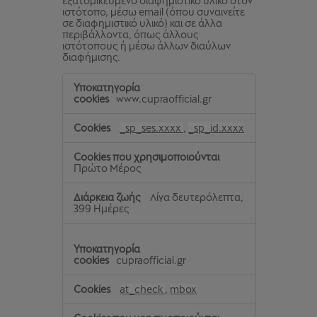
εξατομικευμένο διαφημιστικό υλικό στον
ιστότοπο, μέσω email (όπου συναινείτε
σε διαφημιστικό υλικό) και σε άλλα
περιβάλλοντα, όπως άλλους
ιστότοπους ή μέσω άλλων διαύλων
διαφήμισης.
Cookies
εξατομίκευσης
www.cupraofficial.gr
_sp_ses.xxxx
,
_sp_id.xxxx
Πρώτο Μέρος
Λίγα δευτερόλεπτα,
399 Ημέρες
cupraofficial.gr
at_check
,
mbox