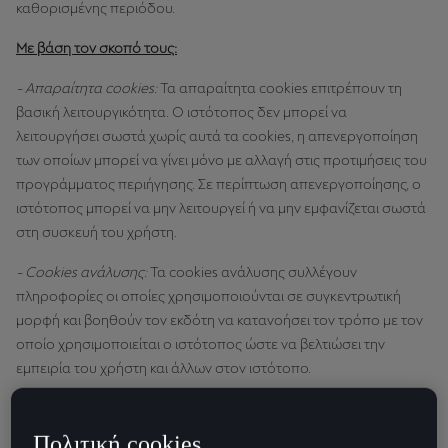
καθορισμένης περιόδου.
Με βάση τον σκοπό τους:
- Απαραίτητα cookies:
Τα απαραίτητα cookies επιτρέπουν τη
βασική λειτουργικότητα. Ο ιστότοπος δεν μπορεί να
λειτουργήσει σωστά χωρίς αυτά τα cookies, η απενεργοποίηση
των οποίων μπορεί να γίνει μόνο με αλλαγή στις προτιμήσεις του
προγράμματος περιήγησης. Σε περίπτωση απενεργοποίησης, ο
ιστότοπος μπορεί να μην λειτουργεί ή να μην εμφανίζεται σωστά
στη συσκευή του χρήστη.
- Cookies ανάλυσης:
Τα cookies ανάλυσης συλλέγουν
πληροφορίες οι οποίες χρησιμοποιούνται σε συγκεντρωτική
μορφή και βοηθούν τον εκδότη να κατανοήσει τον τρόπο με τον
οποίο χρησιμοποιείται ο ιστότοπος ώστε να βελτιώσει την
εμπειρία του χρήστη και άλλων στον ιστότοπο.
- Cookies εξατομίκευσης:
Επιτρέπουν στον εκδότη να
κατανοήσει τον τρόπο με τον οποίο αλληλεπιδρά ο χρήστης με
Πολιτική cookies