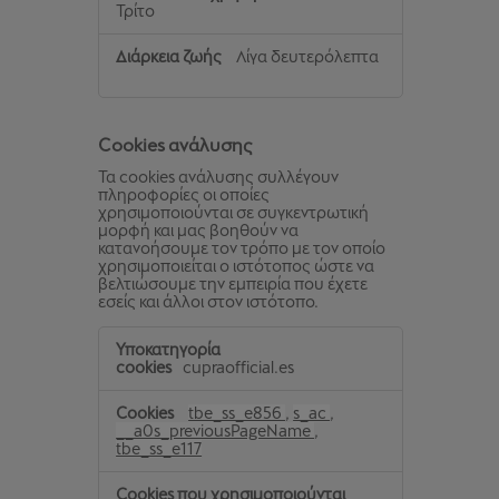
Τρίτο
Λίγα δευτερόλεπτα
Cookies ανάλυσης
Τα cookies ανάλυσης συλλέγουν
πληροφορίες οι οποίες
χρησιμοποιούνται σε συγκεντρωτική
μορφή και μας βοηθούν να
κατανοήσουμε τον τρόπο με τον οποίο
χρησιμοποιείται ο ιστότοπος ώστε να
βελτιώσουμε την εμπειρία που έχετε
εσείς και άλλοι στον ιστότοπο.
Cookies
ανάλυσης
cupraofficial.es
tbe_ss_e856
,
s_ac
,
__a0s_previousPageName
,
tbe_ss_e117