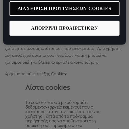
ένα σύνολο υπηρεσιών κοινωνικών δικτύων που έχει προσθέσει
ο εκδότης στον ιστότοπο ώστε να επιτρέπεται στον χρήστη η
ΔΙΑΧΕΙΡΙΣΗ ΠΡΟΤΙΜΗΣΕΩΝ COOKIES
κοινοποίηση περιεχομένου του ιστότοπου σε φίλους και
κοινωνικά δίκτυα. Τα cookies μπορούν να παρακολουθούν την
περιήγηση του χρήστη σε άλλους ιστότοπους με σκοπό την
ΑΠΟΡΡΙΨΗ ΠΡΟΑΙΡΕΤΙΚΩΝ
ανάπτυξη προφίλ με τα ενδιαφέροντά του. Αυτό μπορεί να
επηρεάσει το περιεχόμενο και τα μηνύματα που βλέπει ο
χρήστης σε άλλους ιστότοπους που επισκέπτεται. Αν ο χρήστης
δεν αποδεχτεί αυτά τα cookiess, ίσως να μην μπορεί να
χρησιμοποιεί ή να βλέπει τα εργαλεία κοινοποίησης.
Χρησιμοποιούμε τα εξής Cookies:
Λίστα cookies
Το cookie είναι ένα μικρό κομμάτι
δεδομένων (αρχείο κειμένου) που ο
ιστότοπος –όταν τον επισκέπτεται ένας
χρήστης– ζητά από το πρόγραμμα
περιήγησής σας να αποθηκεύσει στη
συσκευή σας, προκειμένου να