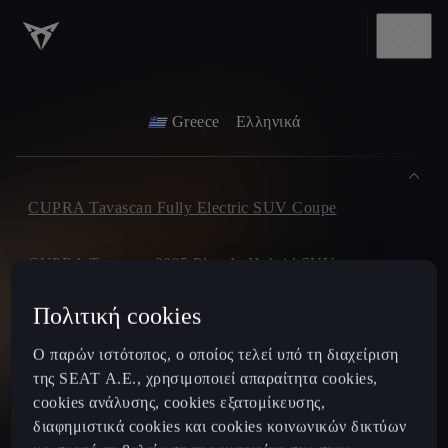
Greece
Ελληνικά
CUPRA Tavascan Fully Electric SUV Coupe
CUPRA Terramar 2025 Plug-In Hybrid SUV
Πολιτική cookies
CUPRA Formentor 2025 e-Hybrid
Ο παρών ιστότοπος, ο οποίος τελεί υπό τη διαχείριση
CUPRA Leon 2025 e-Hybrid
της SEAT Α.Ε., χρησιμοποιεί απαραίτητα cookies,
cookies ανάλυσης, cookies εξατομίκευσης,
διαφημιστικά cookies και cookies κοινωνικών δικτύων
CUPRA Leon Sportstourer 2025 e-Hybrid