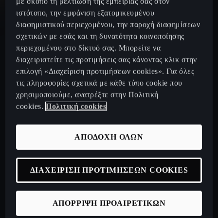
με σκοπό τη βελτίωση της εμπειρίας σας στον
ιστότοπο, την εμφάνιση εξατομικευμένου
CUPRA Born Fully Electric Car
διαφημιστικού περιεχομένου, την παροχή διαφημίσεων
σχετικών με εσάς και τη δυνατότητα κοινοποίησης
Νέο CUPRA Raval 2026
περιεχομένου στο δίκτυό σας. Μπορείτε να
διαχειριστείτε τις προτιμήσεις σας κάνοντας κλικ στην
επιλογή «Διαχείριση προτιμήσεων cookies». Για όλες
τις πληροφορίες σχετικά με κάθε τύπο cookie που
Configurator
χρησιμοποιούμε, ανατρέξτε στην Πολιτική
cookies.
Πολιτική cookies
Δίκτυο
ΑΠΟΔΟΧΗ ΟΛΩΝ
Σχετικά με εμάς
ΔΙΑΧΕΙΡΙΣΗ ΠΡΟΤΙΜΗΣΕΩΝ COOKIES
CUPRA Collection
ΑΠΟΡΡΙΨΗ ΠΡΟΑΙΡΕΤΙΚΩΝ