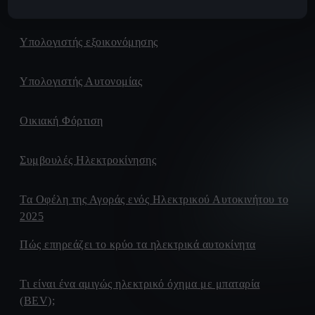
Δημόσια Φόρτιση
Υπολογιστής εξοικονόμησης
Υπολογιστής Αυτονομίας
Οικιακή Φόρτιση
Συμβουλές Ηλεκτροκίνησης
Τα Οφέλη της Αγοράς ενός Ηλεκτρικού Αυτοκινήτου το
2025
Πώς επηρεάζει το κρύο τα ηλεκτρικά αυτοκίνητα
Τι είναι ένα αμιγώς ηλεκτρικό όχημα με μπαταρία
(BEV);