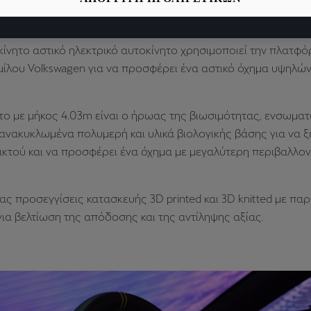
 σχεδιάστηκε και αναπτύχθηκε για έναν πιο επαναστατικό ηλ
ίνητο αστικό ηλεκτρικό αυτοκίνητο χρησιμοποιεί την πλατφ
μίλου Volkswagen για να προσφέρει ένα αστικό όχημα υψηλώ
το με μήκος 4.03m είναι ο ήρωας της βιωσιμότητας, ενσωμα
νακυκλωμένα πολυμερή και υλικά βιολογικής βάσης για να ξ
ικτού και να προσφέρει ένα όχημα με μεγαλύτερη περιβαλλον
ς προσεγγίσεις κατασκευής 3D printed και 3D knitted με πα
ια βελτίωση της απόδοσης και της αντίληψης αξίας.