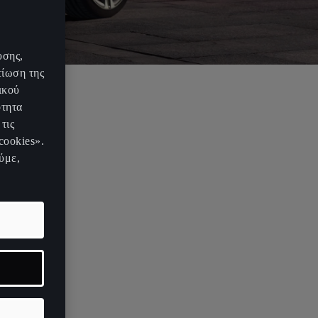
υσης,
τίωση της
ικού
ότητα
τις
cookies».
ύμε,
ί το
UrbanRebel,
ην CUPRA
από το