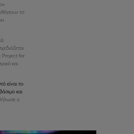
ον
 ωθήσουν το
ει
κά
χεδιάζεται
 Project for
τρικό και
τό είναι το
βάσιμο και
 δήλωσε ο