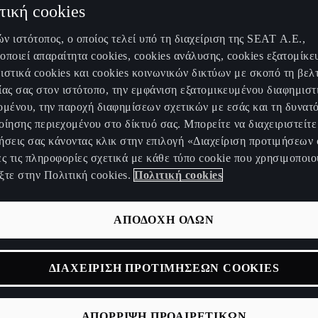
τική cookies
ν ιστότοπος, ο οποίος τελεί υπό τη διαχείριση της SEAT Α.Ε.,
οποιεί απαραίτητα cookies, cookies ανάλυσης, cookies εξατομίκε
ιστικά cookies και cookies κοινωνικών δικτύων με σκοπό τη βελ
ίας σας στον ιστότοπο, την εμφάνιση εξατομικευμένου διαφημιστ
ομένου, την παροχή διαφημίσεων σχετικών με εσάς και τη δυνατ
αστικό ηλεκτρικό
οίησης περιεχομένου στο δίκτυό σας. Μπορείτε να διαχειριστείτε 
ήσεις σας κάνοντας κλικ στην επιλογή «Διαχείριση προτιμήσεων 
ες τις πληροφορίες σχετικά με κάθε τύπο cookie που χρησιμοποιο
οκίνητο που προκαλε
ξτε στην Πολιτική cookies.
Πολιτική cookies
εστημένο και γεννάει
ΑΠΟΔΟΧΗ ΟΛΩΝ
αισθήματα.
λανσάρουμε το CUPRA Raval, που αρχικά παρουσιάστηκε σαν 
ΔΙΑΧΕΙΡΙΣΗ ΠΡΟΤΙΜΗΣΕΩΝ COOKIES
λεκτρικό μας αυτοκίνητο. Ένα αυτοκίνητο που θα οδηγήσει τ
πό τα παραδοσιακά της όρια. Το CUPRA Raval καθοδηγείται 
ΑΠΟΡΡΙΨΗ ΠΡΟΑΙΡΕΤΙΚΩΝ