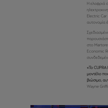
Η ελαφριά 
ηλεκτροκινη
Electric Ca
αυτονομία έ
Σχεδιασμένο
παρουσιάστ
στο Martore
Economic Re
συνδεδεμένο
«Το CUPRA R
μοντέλο που
βιώσιμο, αυ
Wayne Griff