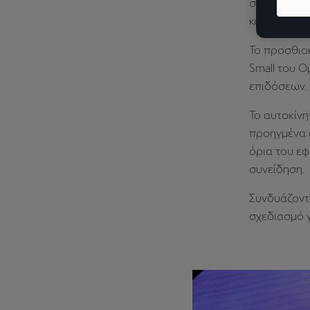
συναίσθημα,
κόσμο.
Το προσθιοκ
Small του Ο
επιδόσεων.
Το αυτοκίνη
προηγμένα α
όρια του εφ
συνείδηση.
Συνδυάζοντα
σχεδιασμό γ