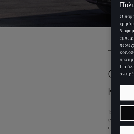
Πολι
Ο παρώ
χρησιμ
διαφημ
εμπειρ
περιεχ
Το 
κοινοπ
προτιμ
Για όλ
αυτ
ανατρέ
κατ
συν
Το 2025 θα 
το αστικό η
πολύ πέρα α