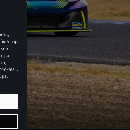
υσης,
τίωση της
ικού
ότητα
τις
cookies».
ύμε,