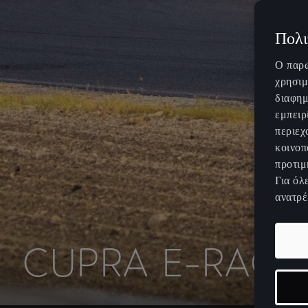
Πολι
Ο παρώ
χρησιμ
διαφημ
εμπειρ
περιεχ
κοινοπ
προτιμ
Για όλ
ανατρέ
C
U
P
R
A
E
-
R
A
C
E