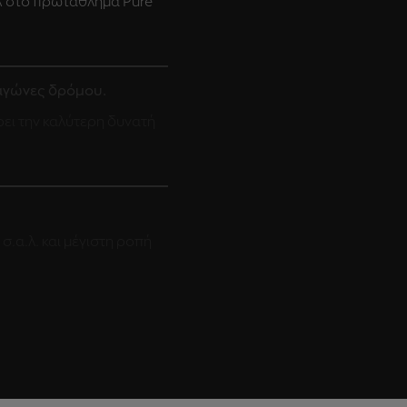
 στο πρωτάθλημα Pure
 αγώνες δρόμου.
ει την καλύτερη δυνατή
σ.α.λ. και μέγιστη ροπή