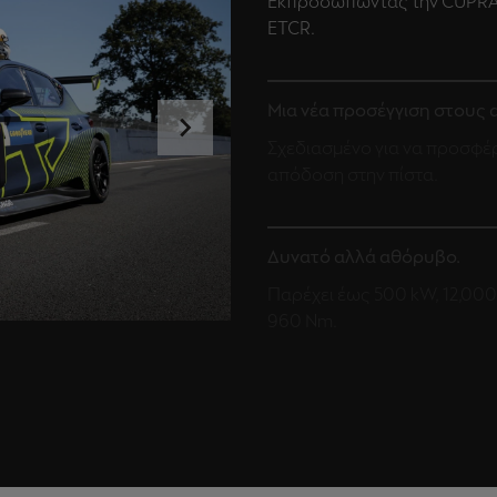
Εκπροσωπώντας την CUPRA
ETCR.
Μια νέα προσέγγιση στους
Σχεδιασμένο για να προσφέρ
απόδοση στην πίστα.
Δυνατό αλλά αθόρυβο.
Παρέχει έως 500 kW, 12,000 
960 Nm.