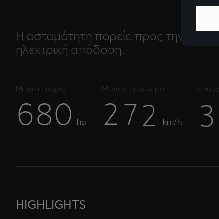
Η ασταμάτητη πορεία προς την 100%
ηλεκτρική απόδοση.
Μέγιστη ισχύς:
Μέγιστη ταχύτητα:
Επιτά
6
8
0
2
7
2
3
hp
km/h
HIGHLIGHTS