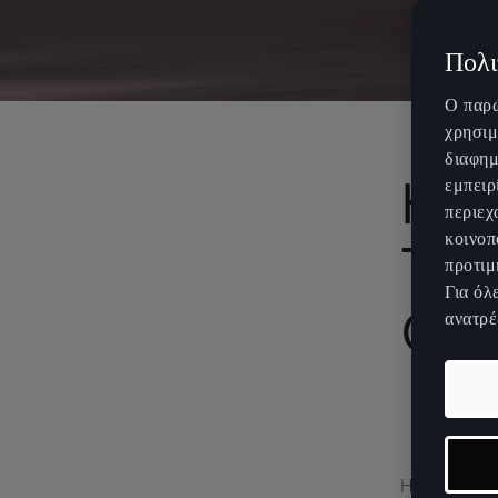
Πολι
Ο παρώ
χρησιμ
διαφημ
Η C
εμπειρ
περιεχ
κοινοπ
Tav
προτιμ
Για όλ
Con
ανατρέ
H CUPRA εν