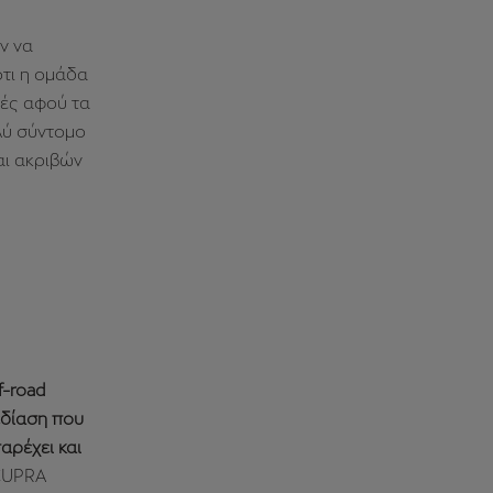
ν να
ότι η ομάδα
ές αφού τα
λύ σύντομο
αι ακριβών
f-road
εδίαση που
αρέχει και
 CUPRA