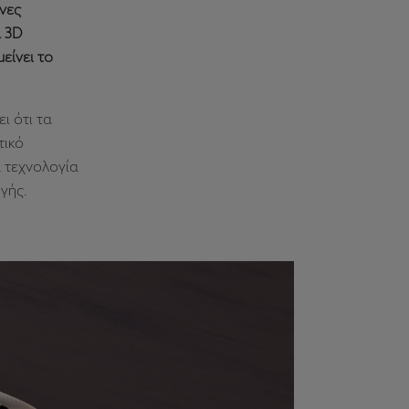
ίνες
α 3D
ίνει το
ι ότι τα
τικό
 τεχνολογία
γής.