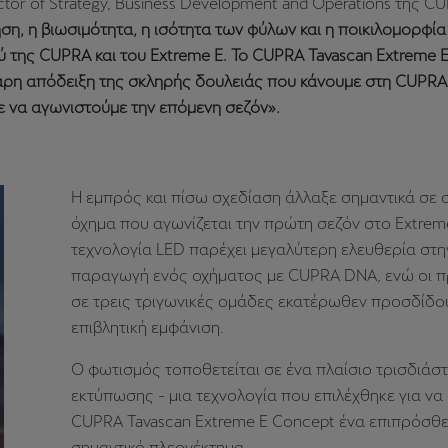
ector of Strategy, Business Development and Operations της C
ση, η βιωσιμότητα, η ισότητα των φύλων και η ποικιλομορφία 
ύ της CUPRA και του Extreme E. Το CUPRA Tavascan Extreme 
αρη απόδειξη της σκληρής δουλειάς που κάνουμε στη CUPRA 
 να αγωνιστούμε την επόμενη σεζόν».
H εμπρός και πίσω σχεδίαση άλλαξε σημαντικά σε 
όχημα που αγωνίζεται την πρώτη σεζόν στο Extreme
τεχνολογία LED παρέχει μεγαλύτερη ελευθερία στη
παραγωγή ενός οχήματος με CUPRA DNA, ενώ οι π
σε τρεις τριγωνικές ομάδες εκατέρωθεν προσδίδο
επιβλητική εμφάνιση.
Ο φωτισμός τοποθετείται σε ένα πλαίσιο τρισδιάσ
εκτύπωσης - μια τεχνολογία που επιλέχθηκε για να
CUPRA Tavascan Extreme E Concept ένα επιπρόσθ
σημαντικό πλεονέκτημα.