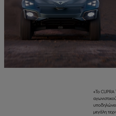
«Το CUPRA T
αγωνιστικο
υποδηλώνει 
μεγάλη τεχν