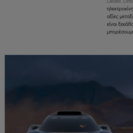
Labate, Dir
ηλεκτροκίνη
αξίες μεταξ
είναι ξεκάθ
μπορέσουμε