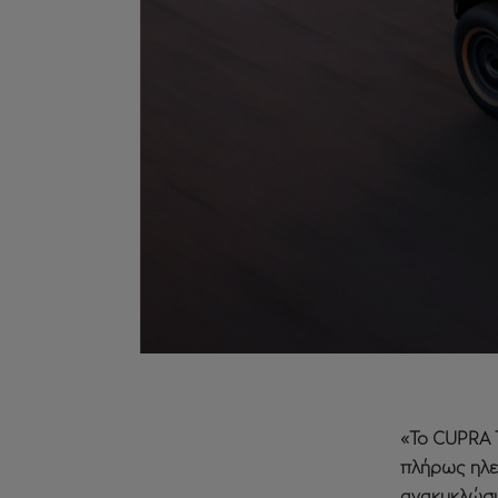
«Το CUPRA T
πλήρως ηλεκ
ανακυκλώσιμ