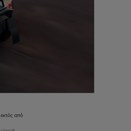
 εκτός από
schmidt,