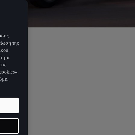
υσης,
τίωση της
ο
ικού
ότητα
τις
cookies».
ύμε,
E Concept.