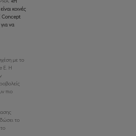
UPRA.
«Η
είναι κοινές
E Concept
για να
σχέση με το
 E. Η
ν
ροβολείς
υν πιο
τασης
 δώσει το
ετο