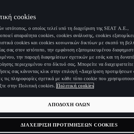
τική cookies
ν ιστότοπος, ο οποίος τελεί υπό τη διαχείριση της SEAT Α.Ε.,
οποιεί απαραίτητα cookies, cookies ανάλυσης, cookies εξατομίκε
ιστικά cookies και cookies κοινωνικών δικτύων με σκοπό τη βελ
UPRA αποκαλύπτει τ
ίας σας στον ιστότοπο, την εμφάνιση εξατομικευμένου διαφημιστ
ομένου, την παροχή διαφημίσεων σχετικών με εσάς και τη δυνατ
οίησης περιεχομένου στο δίκτυό σας. Μπορείτε να διαχειριστείτε 
ascan Extreme E
ήσεις σας κάνοντας κλικ στην επιλογή «Διαχείριση προτιμήσεων 
ες τις πληροφορίες σχετικά με κάθε τύπο cookie που χρησιμοποιο
cept
.
ξτε στην Πολιτική cookies.
Πολιτική cookies
ΑΠΟΔΟΧΗ ΟΛΩΝ
ΔΙΑΧΕΙΡΙΣΗ ΠΡΟΤΙΜΗΣΕΩΝ COOKIES
σωματώνει το DNA της μάρκας στο CUPRA Tavascan Extreme 