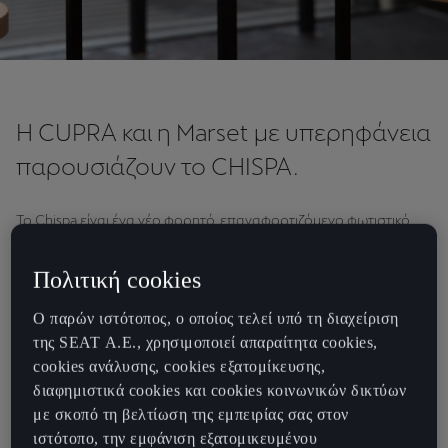
Η CUPRA και η Marset με υπερηφάνεια
παρουσιάζουν το CHISPA.
Το Chispa είναι ένα νέο φορητό, επαναφορτιζόμενο φωτιστικό
χωρίς καλώδιο - σχεδιασμένο αποκλειστικά για την CUPRA από
την εταιρεία φωτιστικών ειδών Marset της Βαρκελώνης.
Πολιτική cookies
Βασισμένο στο διαχρονικό σχεδιασμό του κλασικού φανού των
γκαράζ, εκπέμπει ζεστό και λαμπερό φως και είναι ο τέλειος
Ο παρών ιστότοπος, ο οποίος τελεί υπό τη διαχείριση
σύντροφός σας σε κάθε περιπέτεια. Το Chispa είναι επίσημα
της SEAT Α.Ε., χρησιμοποιεί απαραίτητα cookies,
διαθέσιμο για αγορά.
cookies ανάλυσης, cookies εξατομίκευσης,
διαφημιστικά cookies και cookies κοινωνικών δικτύων
με σκοπό τη βελτίωση της εμπειρίας σας στον
ιστότοπο, την εμφάνιση εξατομικευμένου