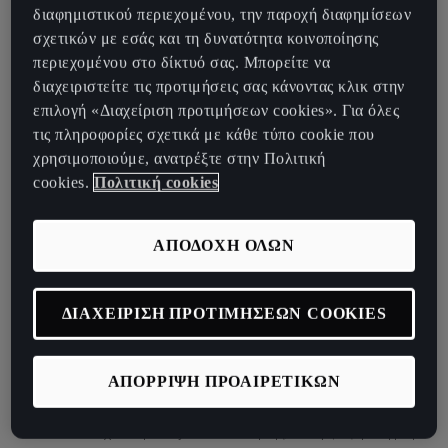
διαφημιστικού περιεχομένου, την παροχή διαφημίσεων
σχετικών με εσάς και τη δυνατότητα κοινοποίησης
περιεχομένου στο δίκτυό σας. Μπορείτε να
διαχειριστείτε τις προτιμήσεις σας κάνοντας κλικ στην
επιλογή «Διαχείριση προτιμήσεων cookies». Για όλες
τις πληροφορίες σχετικά με κάθε τύπο cookie που
Μια παγκόσμια έμπνευση από τη Βαρκελώνη.
χρησιμοποιούμε, ανατρέξτε στην Πολιτική
Η CUPRA επεκτείνεται πέραν του κόσμου των αυτοκινήτων. Με
cookies.
Πολιτική cookies
μια νέα, άκρως δημιουργική συνεργασία με τη Marset,
βραβευμένη το 2015 με το Ισπανικό Βραβείο Σχεδιασμού, στο
ΑΠΟΔΟΧΗ ΟΛΩΝ
κατάστημα CASA SEAT στη Βαρκελώνη ανοίξαμε έναν νέο, ειδικό
χώρο: αφιερωμένο σε ό,τι καλύτερο έχει να προσφέρει ο
αυθεντικός και καινοτόμος σχεδιασμός. Ένα μοναδικό σημείο
ΔΙΑΧΕΙΡΙΣΗ ΠΡΟΤΙΜΗΣΕΩΝ COOKIES
όπου οι κάτοικοι της πόλης και επισκέπτες από όλο τον κόσμο
έχουν την ευκαιρία να ανακαλύπτουν τις πανέμορφες,
καινοτομικές και διαχρονικές κατασκευές φωτισμού της Marset σε
ΑΠΟΡΡΙΨΗ ΠΡΟΑΙΡΕΤΙΚΩΝ
όλη τους τη λαμπρότητα.
Η CUPRA ενισχύει τη lifestyle διάσταση της, συνεργαζόμενη με μια