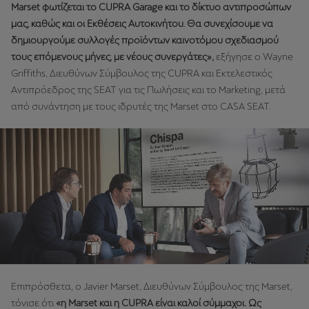
Marset φωτίζεται το CUPRA Garage και το δίκτυο αντιπροσώπων
μας, καθώς και οι Εκθέσεις Αυτοκινήτου. Θα συνεχίσουμε να
δημιουργούμε συλλογές προϊόντων καινοτόμου σχεδιασμού
τους επόμενους μήνες, με νέους συνεργάτες»,
εξήγησε ο Wayne
Griffiths, Διευθύνων Σύμβουλος της CUPRA και Εκτελεστικός
Αντιπρόεδρος της SEAT για τις Πωλήσεις και το Marketing, μετά
από συνάντηση με τους ιδρυτές της Marset στο CASA SEAT.
Επιπρόσθετα, ο Javier Marset, Διευθύνων Σύμβουλος της Marset,
τόνισε ότι
«η Marset και η CUPRA είναι καλοί σύμμαχοι. Ως