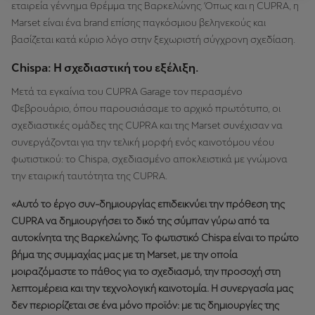
εταιρεία γέννημα θρέμμα της Βαρκελώνης. Όπως και η CUPRA, η
Marset είναι ένα brand επίσης παγκόσμιου βεληνεκούς και
βασίζεται κατά κύριο λόγο στην ξεχωριστή σύγχρονη σχεδίαση.
Chispa: Η σχεδιαστική του εξέλιξη.
Μετά τα εγκαίνια του CUPRA Garage τον περασμένο
Φεβρουάριο, όπου παρουσιάσαμε το αρχικό πρωτότυπο, οι
σχεδιαστικές ομάδες της CUPRA και της Marset συνέχισαν να
συνεργάζονται για την τελική μορφή ενός καινοτόμου νέου
φωτιστικού: το Chispa, σχεδιασμένο αποκλειστικά με γνώμονα
την εταιρική ταυτότητα της CUPRA.
«Αυτό το έργο συν-δημιουργίας επιδεικνύει την πρόθεση της
CUPRA να δημιουργήσει το δικό της σύμπαν γύρω από τα
αυτοκίνητα της Βαρκελώνης. Το φωτιστικό Chispa είναι το πρώτο
βήμα της συμμαχίας μας με τη Marset, με την οποία
μοιραζόμαστε το πάθος για το σχεδιασμό, την προσοχή στη
λεπτομέρεια και την τεχνολογική καινοτομία. Η συνεργασία μας
δεν περιορίζεται σε ένα μόνο προϊόν: με τις δημιουργίες της