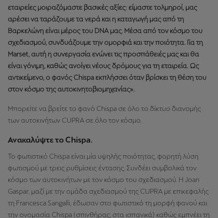
εταιρείες μοιραζόμαστε βασικές αξίες: είμαστε τολμηροί, μας
αρέσει να ταράζουμε τα νερά και η καταγωγή μας από τη
Βαρκελώνη είναι μέρος του DNA μας. Μέσα από τον κόσμο του
σχεδιασμού, συνδυάζουμε την ομορφιά και την ποιότητα. Για τη
Marset, αυτή η συνεργασία ενώνει τις προσπάθειές μας και θα
είναι γόνιμη, καθώς ανοίγει νέους δρόμους για τη εταιρεία. Ως
αντικείμενο, ο φανός Chispa εκπλήσσει όταν βρίσκει τη θέση του
στον κόσμο της αυτοκινητοβιομηχανίας».
Μπορείτε να βρείτε το φανό Chispa σε όλο το δίκτυο διανομής
των αυτοκινήτων CUPRA σε όλο τον κόσμο.
Ανακαλύψτε το Chispa.
Το φωτιστικό Chispa είναι μία υψηλής ποιότητας, φορητή λύση
φωτισμού με τρεις ρυθμίσεις έντασης. Συνδέει συμβολικά τον
κόσμο των αυτοκινήτων με τον κόσμο του σχεδιασμού. Η Joan
Gaspar, μαζί με την ομάδα σχεδιασμού της CUPRA με επικεφαλής
τη Francesca Sangalli, έδωσαν στο φωτιστικό τη μορφή φανού και
την ονομασία Chispa (σπινθήρας, στα ισπανικά) καθώς εμπνέει τη