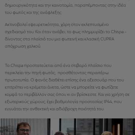
δημιουργικότητα και την καινοτομία, παραπέμποντας στην ιδέα
του φωτός και της ανάφλεξης.
Ακτινοβολεί εφευρετικότητα, χάρη στον εκλεπτυσμένο
σχεδιασμό του. Και όταν ανάβει, το φως πλημμυρίζει το Chispa -
δίνοντας στο πλαίσιό του μια φωτεινή και κλασική CUPRA
απόχρωση χαλκού.
Το Chispa προστατεύεται από ένα στιβαρό πλαίσιο που
περικλείει την πηγή φωτός, προσθέτοντας περαιτέρω
πρωτοτυπία. Ο φανός διαθέτει επίσης ένα αξεσουάρ που του
επιτρέπει να κρέμεται άνετα, ώστε να μπορείτε να φωτίζετε
κομψά το περιβάλλον σας όπου κι αν βρίσκεστε. Και για χρήση σε
εξωτερικούς χώρους, έχει βαθμολογία προστασίας IP44, που
εγγυάται την ανθεκτική και αδιάβροχη ποιότητά του.