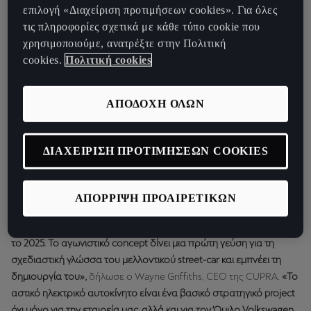
εφαρμόσει πρώτα το όραμα ενός 100% ηλεκτρικού οχήματος σε
επιλογή «Διαχείριση προτιμήσεων cookies». Για όλες
ένα αγωνιστικό αυτοκίνητο με συναρπαστική εμφάνιση: τo
τις πληροφορίες σχετικά με κάθε τύπο cookie που
CUPRA UrbanRebel Concept, που πλέον ονομάζεται CUPRA Raval
χρησιμοποιούμε, ανατρέξτε στην Πολιτική
cookies.
Πολιτική cookies
ΑΠΟΔΟΧΗ ΟΛΩΝ
ΔΙΑΧΕΙΡΙΣΗ ΠΡΟΤΙΜΗΣΕΩΝ COOKIES
«To CUPRA UrbanRebel Concept, που πλέον ονομάζεται CUPRA
ΑΠΟΡΡΙΨΗ ΠΡΟΑΙΡΕΤΙΚΩΝ
Raval αντιπροσωπεύει τη ριζοσπαστική αντίληψη της μάρκας για
ένα ηλεκτρικό αυτοκίνητο πόλης, που πρόκειται να λανσαριστεί
το 2025. Το αγωνιστικό concept δίνει μια πρώτη γεύση για τη
σχεδιαστική γλώσσα του μελλοντικού street-car και εμπνέει τη
δημιουργία του»,
δήλωσε ο Wayne Griffiths, CEO της CUPRA.
«Το
αστικό ηλεκτρικό αυτοκίνητο είναι ένα βασικό στρατηγικό project
όχι μόνο για την εταιρεία μας, αλλά και για τον Όμιλο Volkswagen,