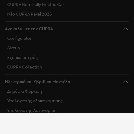
CUPRA Born Fully Electric Car
Νέο CUPRA Raval 2026
Ανακαλύψτε την CUPRA
Configurator
Δίκτυο
Σχετικά με εμάς
CUPRA Collection
Ηλεκτρικά και Υβριδικά Μοντέλα
Δημόσια Φόρτιση
Υπολογιστής εξοικονόμησης
Υπολογιστής Αυτονομίας
Οικιακή Φόρτιση
Συμβουλές Ηλεκτροκίνησης