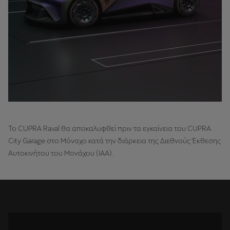
To CUPRA Raval θα αποκαλυφθεί πριν τα εγκαίνεια του CUPRA
City Garage στο Μόναχο κατά την διάρκεια της Διεθνούς Έκθεσης
Αυτοκινήτου του Μονάχου (ΙΑΑ).