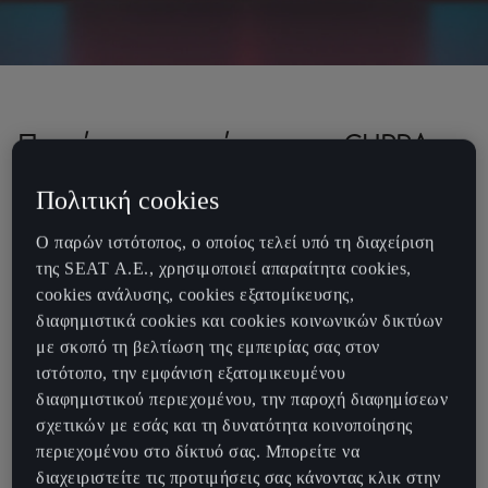
Παγκόσμια πρεμιέρα για το CUPRA
Raval
Πολιτική cookies
Η CUPRA ξεπερνά τα όρια με την ριζοσπαστική αντίληψη που
Ο παρών ιστότοπος, ο οποίος τελεί υπό τη διαχείριση
υιοθετεί για ένα υψηλών επιδόσεων ηλεκτρικό αυτοκίνητο πόλης.
της SEAT Α.Ε., χρησιμοποιεί απαραίτητα cookies,
To CUPRA UrbanRebel Concept, που πλέον ονομάζεται CUPRA
cookies ανάλυσης, cookies εξατομίκευσης,
Raval συνδυάζει ηλεκτρισμό, βιωσιμότητα και επιδόσεις, με τη
διαφημιστικά cookies και cookies κοινωνικών δικτύων
συναρπαστική αισθητική της CUPRA. Δίνει μία πρώτη γεύση από
με σκοπό τη βελτίωση της εμπειρίας σας στον
τη μελλοντική σχεδιαστική γραμμή του αστικού ηλεκτρικού
ιστότοπο, την εμφάνιση εξατομικευμένου
οχήματος που θα λανσαριστεί από την SEAT S.A. το 2025.
διαφημιστικού περιεχομένου, την παροχή διαφημίσεων
σχετικών με εσάς και τη δυνατότητα κοινοποίησης
Οι αγώνες αυτοκινήτου αποτελούν βασικό στοχείο του DNΑ της
περιεχομένου στο δίκτυό σας. Μπορείτε να
CUPRA και αυτός είναι ο λόγος που η εταιρεία αποφάσισε να
διαχειριστείτε τις προτιμήσεις σας κάνοντας κλικ στην