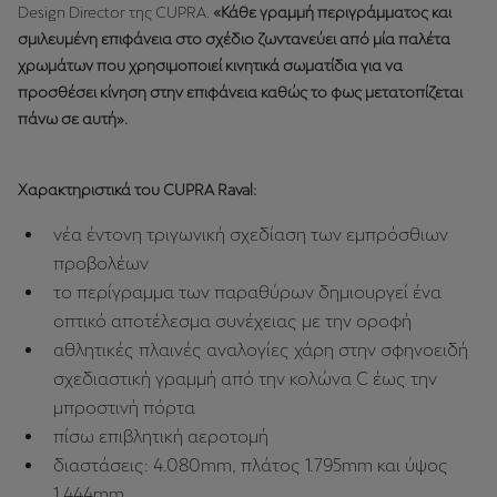
Design Director της CUPRA.
«Κάθε γραμμή περιγράμματος και
σμιλευμένη επιφάνεια στο σχέδιο ζωντανεύει από μία παλέτα
χρωμάτων που χρησιμοποιεί κινητικά σωματίδια για να
προσθέσει κίνηση στην επιφάνεια καθώς το φως μετατοπίζεται
πάνω σε αυτή».
Χαρακτηριστικά του CUPRA Raval:
νέα έντονη τριγωνική σχεδίαση των εμπρόσθιων
προβολέων
το περίγραμμα των παραθύρων δημιουργεί ένα
οπτικό αποτέλεσμα συνέχειας με την οροφή
αθλητικές πλαινές αναλογίες χάρη στην σφηνοειδή
σχεδιαστική γραμμή από την κολώνα C έως την
μπροστινή πόρτα
πίσω επιβλητική αεροτομή
διαστάσεις: 4.080mm, πλάτος 1.795mm και ύψος
1.444mm