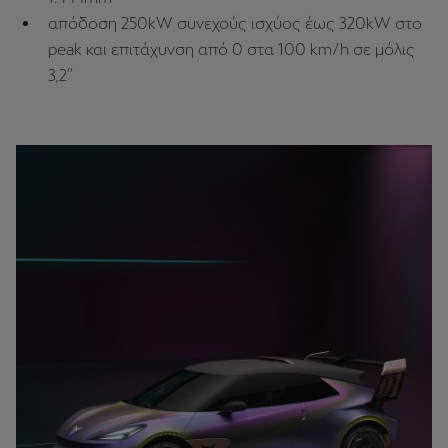
απόδοση 250kW συνεχούς ισχύος έως 320kW στο
peak και επιτάχυνση από 0 στα 100 km/h σε μόλις
3,2΄΄