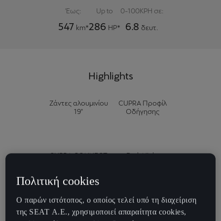
Έως:
Up to
0-100KPH σε:
547
286
6.8
km*
HP*
δευτ.
Highlights
Ζάντες αλουμινίου
CUPRA Προφίλ
19"
Οδήγησης
CUPRA CONNECT
Dark Night
GEN4
bucket καθίσματα
με μικροΐνες
Πολιτική cookies
Ο παρών ιστότοπος, ο οποίος τελεί υπό τη διαχείριση
της SEAT Α.Ε., χρησιμοποιεί απαραίτητα cookies,
15" Navigation
Μπροστά και πίσω