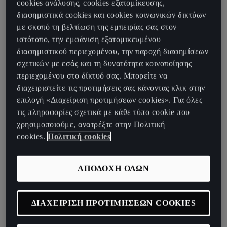
cookies ανάλυσης, cookies εξατομίκευσης,
System
φωτιζόμενα logos
CUPRA
διαφημιστικά cookies και cookies κοινωνικών δικτύων
με σκοπό τη βελτίωση της εμπειρίας σας στον
ιστότοπο, την εμφάνιση εξατομικευμένου
διαφημιστικού περιεχομένου, την παροχή διαφημίσεων
Travel Assist 2.6
Trained Park Assist
σχετικών με εσάς και τη δυνατότητα κοινοποίησης
and Remote Park
Assist (Αυτόματη
περιεχομένου στο δίκτυό σας. Μπορείτε να
υποβοήθηση
διαχειριστείτε τις προτιμήσεις σας κάνοντας κλικ στην
στάθμευσης)
επιλογή «Διαχείριση προτιμήσεων cookies». Για όλες
τις πληροφορίες σχετικά με κάθε τύπο cookie που
χρησιμοποιούμε, ανατρέξτε στην Πολιτική
cookies.
Πολιτική cookies
Προβολείς Matrix
SENNHEISER® Ηχοσύστημα 12 ηχείων
LED
ΑΠΟΔΟΧΗ ΟΛΩΝ
ΔΙΑΧΕΙΡΙΣΗ ΠΡΟΤΙΜΗΣΕΩΝ COOKIES