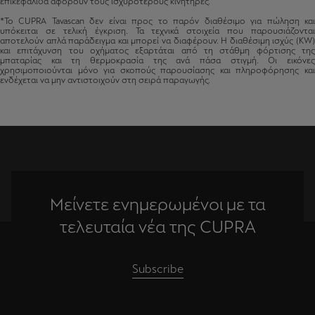
επικεφαλίδα αφορούν τους ισχυρότερους κινητήρες.
*Το CUPRA Tavascan δεν είναι προς το παρόν διαθέσιμο για πώληση και
υπόκειται σε τελική έγκριση. Τα τεχνικά στοιχεία που παρουσιάζονται
αποτελούν απλά παράδειγμα και μπορεί να διαφέρουν. Η διαθέσιμη ισχύς (KW)
και επιτάχυνση του οχήματος εξαρτάται από τη στάθμη φόρτισης της
μπαταρίας και τη θερμοκρασία της ανά πάσα στιγμή. Οι εικόνες
χρησιμοποιούνται μόνο για σκοπούς παρουσίασης και πληροφόρησης και
ενδέχεται να μην αντιστοιχούν στη σειρά παραγωγής.
Μείνετε ενημερωμένοι με τα
τελευταία νέα της CUPRA
Subscribe