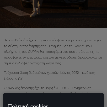
Βεβαιωθείτε ότι έχετε την πιο πρόσφατη ενημέρωση χαρτών για
το σύστημα πλοήγησής σας. Η ενημέρωση του λογισμικού
πλοήγησης του CUPRA θα προσφέρει στο σύστημά σας τις πιο
πρόσφατες ενημερώσεις σχετικά με νέες οδούς, δρομολόγια και
σημεία ενδιαφέροντος στη χώρα σας.
Τρέχουσα βάση δεδομένων χαρτών: Ιούνιος 2022 – κωδικός
έκδοσης
21.7
Ο κωδικός έκδοσης έχει τη μορφή «ΕΕ.ΜΜ». Η ενημέρωση
πραγματοποιείται εάν το όχημά σας έχει κωδικό παλαιότερης
έκδοσης. Μπορείτε να ελέγξετε τον κωδικό έκδοσης στο «μενού -
Πολιτική cookies
ρυθμίσεις - πληροφορίες οχήματος» (menu - settings – vehicle