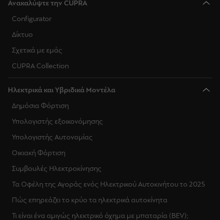
Ανακαλύψτε την CUPRA
Configurator
Δίκτυο
Σχετικά με εμάς
CUPRA Collection
Ηλεκτρικά και Υβριδικά Μοντέλα
Δημόσια Φόρτιση
Υπολογιστής εξοικονόμησης
Υπολογιστής Αυτονομίας
Οικιακή Φόρτιση
Συμβουλές Ηλεκτροκίνησης
Τα Οφέλη της Αγοράς ενός Ηλεκτρικού Αυτοκινήτου το 2025
Πώς επηρεάζει το κρύο τα ηλεκτρικά αυτοκίνητα
Τι είναι ένα αμιγώς ηλεκτρικό όχημα με μπαταρία (BEV);