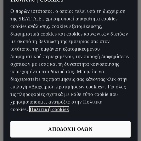
information)
Ο παρών ιστότοπος, ο οποίος τελεί υπό τη διαχείριση
Η επόμενη ενημέρωση θα είναι διαθέσιμη τον Νοέμβριο του 2022
της SEAT Α.Ε., χρησιμοποιεί απαραίτητα cookies,
cookies ανάλυσης, cookies εξατομίκευσης,
διαφημιστικά cookies και cookies κοινωνικών δικτύων
με σκοπό τη βελτίωση της εμπειρίας σας στον
ALL EUROPE
ιστότοπο, την εμφάνιση εξατομικευμένου
διαφημιστικού περιεχομένου, την παροχή διαφημίσεων
σχετικών με εσάς και τη δυνατότητα κοινοποίησης
Albania *, Andorra, Belgium,
περιεχομένου στο δίκτυό σας. Μπορείτε να
Bosnia and Herzegovina *, Bulgaria
διαχειριστείτε τις προτιμήσεις σας κάνοντας κλικ στην
*, Denmark, Germany, Estonia,
επιλογή «Διαχείριση προτιμήσεων cookies». Για όλες
Finland, France, Gibraltar, Greece,
τις πληροφορίες σχετικά με κάθε τύπο cookie που
Ireland, Iceland, Italy, Kosovo *,
χρησιμοποιούμε, ανατρέξτε στην Πολιτική
Croatia *, Latvia, Liechtenstein,
cookies.
Πολιτική cookies
Lithuania, Luxembourg, Malta *,
Macedonia (Former Yugoslav
Republic of) *, Moldova *,
ΑΠΟΔΟΧΗ ΟΛΩΝ
Monaco, Montenegro *,
Netherlands, Norway, Austria,