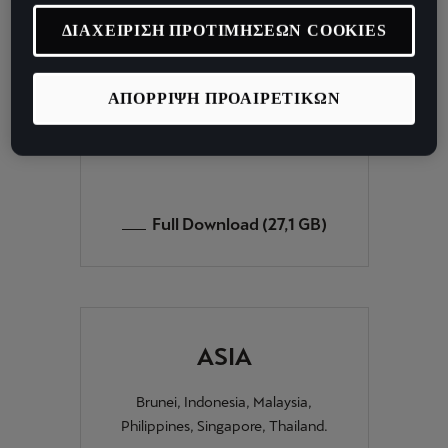
Poland *, Portugal, Romania *, San
ΔΙΑΧΕΙΡΙΣΗ ΠΡΟΤΙΜΗΣΕΩΝ COOKIES
Marino, Sweden, Switzerland,
Serbia *, Slovakia, Slovenia, Spain,
Czech Republic, Ukraine *,
ΑΠΟΡΡΙΨΗ ΠΡΟΑΙΡΕΤΙΚΩΝ
Hungary, Vatican City, United
Kingdom, Belarus *, Cyprus.
Full Download (27,1 GB)
ASIA
Brunei, Indonesia, Malaysia,
Philippines, Singapore, Thailand.