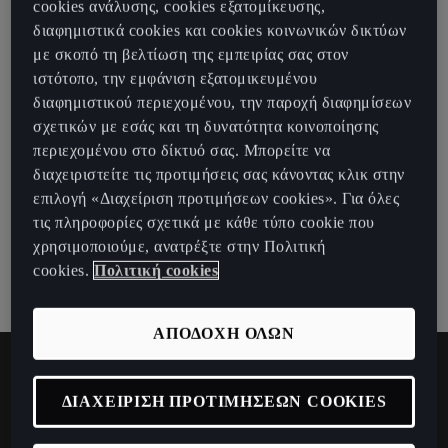
cookies ανάλυσης, cookies εξατομίκευσης,
διαφημιστικά cookies και cookies κοινωνικών δικτύων
Personalisation
Remote Access
με σκοπό τη βελτίωση της εμπειρίας σας στον
ιστότοπο, την εμφάνιση εξατομικευμένου
Personalization
E-Manager
διαφημιστικού περιεχομένου, την παροχή διαφημίσεων
Online Infotainment
σχετικών με εσάς και τη δυνατότητα κοινοποίησης
Emergency call
περιεχομένου στο δίκτυό σας. Μπορείτε να
Battery care mode
Online traffic information
CONNECT Standard Connectivity
διαχειριστείτε τις προτιμήσεις σας κάνοντας κλικ στην
Breakdown call
επιλογή «Διαχείριση προτιμήσεων cookies». Για όλες
Remote Climatization
Online map update
Personalisation
CONNECT Plus
τις πληροφορίες σχετικά με κάθε τύπο cookie που
Customer care
χρησιμοποιούμε, ανατρέξτε στην Πολιτική
Departure times
Online route calculation
Personalization
Online traffic information
cookies.
Πολιτική cookies
CONNECT
Service scheduling
Driving data
Parking stations
Breakdown call
Online route calculation
Personalisation
ΑΠΟΔΟΧΗ ΟΛΩΝ
Online vehicle maintenance
Parking position
Petrol stations
Customer care
Parking stations
Personalization
Store
Horn & turn signals
ΔΙΑΧΕΙΡΙΣΗ ΠΡΟΤΙΜΗΣΕΩΝ COOKIES
Online destination import
Service scheduling
Petrol stations
Breakdown call
Μείνετε ενημερωμένοι με τα
Plug & Charge