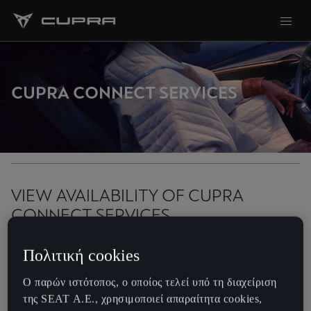
FILTERS
CUPRA CONNECT SERVICES
VIEW AVAILABILITY OF CUPRA
CONNECT SERVICES
To view service information and videos, please click a specific
Πολιτική cookies
service from the list bellow.
Ο παρών ιστότοπος, ο οποίος τελεί υπό τη διαχείριση
της SEAT Α.Ε., χρησιμοποιεί απαραίτητα cookies,
Safety & Service