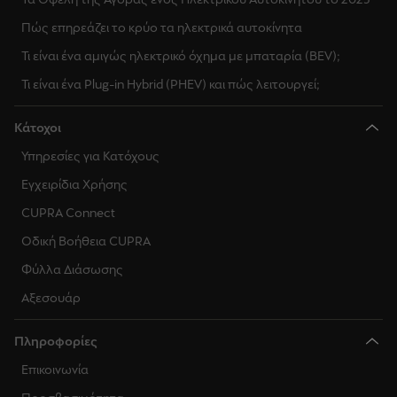
Online destination import
Remote auxiliary heater
Πώς επηρεάζει το κρύο τα ηλεκτρικά αυτοκίνητα
Τι είναι ένα αμιγώς ηλεκτρικό όχημα με μπαταρία (BEV);
Online route import
Online traffic information
Τι είναι ένα Plug-in Hybrid (PHEV) και πώς λειτουργεί;
Online voice assistant
Online map update
Κάτοχοι
Online POI search
Υπηρεσίες για Κατόχους
Online route calculation
Εγχειρίδια Χρήσης
Internet radio
Parking stations
CUPRA Connect
eV Route planner
Οδική Βοήθεια CUPRA
Petrol stations
Φύλλα Διάσωσης
Solar charging
Online destination import
Αξεσουάρ
Low-voltage battery protection
Online route import
Πληροφορίες
Επικοινωνία
Over the air update
Online voice assistant