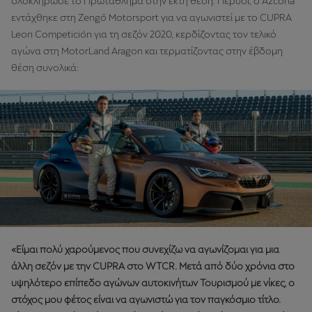
ολοκλήρωσε το Πρωτάθλημα στην έκτη θέση. Πέρυσι, o Azcona
εντάχθηκε στη Zengő Motorsport για να αγωνιστεί με το CUPRA
Leon Competición για τη σεζόν 2020, κερδίζοντας τον τελικό
αγώνα στη MotorLand Aragon και τερματίζοντας στην έβδομη
θέση συνολικά:
«Είμαι πολύ χαρούμενος που συνεχίζω να αγωνίζομαι για μια
άλλη σεζόν με την CUPRA στο WTCR. Μετά από δύο χρόνια στο
υψηλότερο επίπεδο αγώνων αυτοκινήτων Τουρισμού με νίκες, ο
στόχος μου φέτος είναι να αγωνιστώ για τον παγκόσμιο τίτλο.