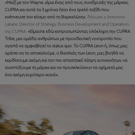
«Μαζί με τον Wayne, είμαι ένας από τους συνιδρυτές της μάρκας
CUPRA και αυτά τα 3 χρόνια ήταν ένα τρελό ταξίδι που
ενέπνευσε τον κόσμο από τη Βαρκελώνη»
, δήλωσε ο Antonino
Labate, Director of Strategy, Business Development and Operation
της CUPRA.
«Είμαστε εδώ εκπροσωπώντας ολόκληρη την CUPRA
Tribe, μια ομάδα ανθρώπων με προοδευτική νοοτροπία που
αγαπά να αμφισβητεί το status quo. Το CUPRA Leon ή, όπως μας
αρέσει να το αποκαλούμε, ο Βασιλιάς των Leon, μας βοηθά να
κερδίσουμε ακόμη και τον πιο απαιτητικό λάτρη αυτοκινήτων, να
αναπτύξουμε τη μάρκα και να προσελκύσουν τα οχήματά μας
ένα ακόμη ευρύτερο κοινό».