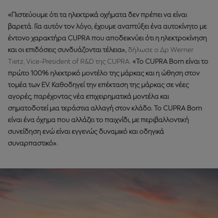
«Πιστεύουμε ότι τα ηλεκτρικά οχήματα δεν πρέπει να είναι
βαρετά. Για αυτόν τον λόγο, έχουμε αναπτύξει ένα αυτοκίνητο με
έντονο χαρακτήρα CUPRA που αποδεικνύει ότι η ηλεκτροκίνηση
και οι επιδόσεις συνδυάζονται τέλεια»,
δήλωσε ο Δρ Werner
Tietz, Vice-President of R&D της CUPRA.
«Το CUPRA Born είναι το
πρώτο 100% ηλεκτρικό μοντέλο της μάρκας και η ώθηση στον
τομέα των EV. Καθοδηγεί την επέκταση της μάρκας σε νέες
αγορές, παρέχοντας νέα επιχειρηματικά μοντέλα και
σηματοδοτεί μια τεράστια αλλαγή στον κλάδο. Το CUPRA Born
είναι ένα όχημα που αλλάζει το παιχνίδι, με περιβαλλοντική
συνείδηση ​​ενώ είναι εγγενώς δυναμικό και οδηγικά
συναρπαστικό».