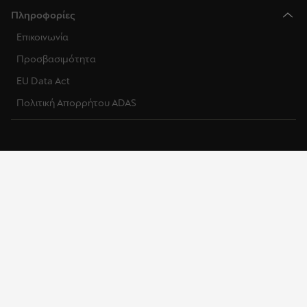
Πληροφορίες
Επικοινωνία
Προσβασιμότητα
EU Data Act
Πολιτική Απορρήτου ADAS
Σχετικά με εμάς
Πολιτική Απορρήτου
Πολιτική Cookies
Νομική Σημείωση
© SEAT, S.A.U. 2026 – All rights reserved. Website operated