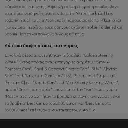
ειδικών στο Lausitzring. Η φετινή κριτική επιτροπή περιλάμβανε
τους πρώην οδηγούς αγώνων Joachim Winkelhock και Hans-
Joachim Stuck, τους τηλεοπτικούς παρουσιαστές Kai Pflaume και
Παναγιώτα Πετρίδου, τους οδηγούς αγώνων Isolde Holderied και
Sophia Flörsch και πολλούς άλλους ειδικούς.
Δώδεκα διαφορετικές κατηγορίες
Συνολικά φέτος απονεμήθηκαν 12 βραβεία “Golden Steering
Wheel”. Εκτός από τις οκτώ κατηγορίες οχημάτων “Small &
Compact Cars”, “Small & Compact Electric Cars”, “SUV”, “Electric
SUV”, “Mid-Range and Premium Class”, “Electric Mid-Range and
Premium Class”, “Sports Cars” and “Vans/Family Steering Wheel”,
πρόστέθηκε η κατηγορία “Innovation of the Year”. Η κατηγορία
“Most Attractive Car” ήταν το βραβείο επιλογής αναγνώστη, ενώ
τα βραβεία “Best Car up to 25,000 Euros” και “Best Car up to
35,000 Euros” επέλεξαν οι συντάκτες του Auto Bild.