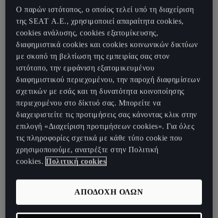
Ο παρών ιστότοπος, ο οποίος τελεί υπό τη διαχείριση
Επιτυχία σε τρεις κατηγορίες
της SEAT Α.Ε., χρησιμοποιεί απαραίτητα cookies,
Το CUPRA Leon θριάμβευσε στην κατηγορία “Small & Compact
cookies ανάλυσης, cookies εξατομίκευσης,
Cars”, το CUPRA Born, το πρώτο πλήρως ηλεκτρικό μοντέλο της
διαφημιστικά cookies και cookies κοινωνικών δικτύων
μάρκας, κέρδισε στην κατηγορία “Small & Compact Electric Cars”
με σκοπό τη βελτίωση της εμπειρίας σας στον
και το CUPRA Formentor VZ5 των 390 PS αναδείχθηκε νικητής
ιστότοπο, την εμφάνιση εξατομικευμένου
στην κατηγορία “SUV”.
διαφημιστικού περιεχομένου, την παροχή διαφημίσεων
σχετικών με εσάς και τη δυνατότητα κοινοποίησης
«Πριν από τρία χρόνια, μια ομάδα ανθρώπων είχε πίστη σε ένα
περιεχομένου στο δίκτυό σας. Μπορείτε να
όνειρο: να δημιουργήσει μια εντελώς διαφορετική μάρκα. Τα
διαχειριστείτε τις προτιμήσεις σας κάνοντας κλικ στην
μεγάλα όνειρα ξεκινούν με λίγους πιστούς»,
δήλωσε ο Wayne
επιλογή «Διαχείριση προτιμήσεων cookies». Για όλες
Griffiths, CEO της CUPRA.
«Το CUPRA Formentor VZ5 είναι η
τις πληροφορίες σχετικά με κάθε τύπο cookie που
απόλυτη απόδειξη για το τι μπορεί να πετύχει η CUPRA στον
χρησιμοποιούμε, ανατρέξτε στην Πολιτική
κόσμο των κινητήρων εσωτερικής καύσης. Οι αγώνες αποτελούν
cookies.
Πολιτική cookies
παράλληλα μέρος του DNA της CUPRA και θα συνεχίσουμε έτσι
και με τα μελλοντικά μας ηλεκτρικά μοντέλα: το CUPRA Tavascan
το 2024 και το CUPRA Urban Rebel το 2025. Ο θεσμός Golden
ΑΠΟΔΟΧΗ ΟΛΩΝ
Steering Wheel απέδειξε ότι το CUPRA Formentor δεν είναι ένας
διάττοντας αστέρας και πως όλο και περισσότεροι πελάτες