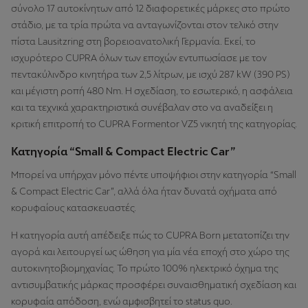
σύνολο 17 αυτοκίνητων από 12 διαφορετικές μάρκες στο πρώτο
στάδιο, με τα τρία πρώτα να ανταγωνίζονται στον τελικό στην
πίστα Lausitzring στη βορειοανατολική Γερμανία. Εκεί, το
ισχυρότερο CUPRA όλων των εποχών εντυπωσίασε με τον
πεντακύλινδρο κινητήρα των 2,5 λίτρων, με ισχύ 287 kW (390 PS)
και μέγιστη ροπή 480 Nm. Η σχεδίαση, το εσωτερικό, η ασφάλεια
και τα τεχνικά χαρακτηριστικά συνέβαλαν στο να αναδείξει η
κριτική επιτροπή το CUPRA Formentor VZ5 νικητή της κατηγορίας.
Κατηγορία “Small & Compact Electric Car”
Μπορεί να υπήρχαν μόνο πέντε υποψήφιοι στην κατηγορία “Small
& Compact Electric Car”, αλλά όλα ήταν δυνατά οχήματα από
κορυφαίους κατασκευαστές.
Η κατηγορία αυτή απέδειξε πώς το CUPRA Born μετατοπίζει την
αγορά και λειτουργεί ως ώθηση για μία νέα εποχή στο χώρο της
αυτοκινητοβιομηχανίας. Το πρώτο 100% ηλεκτρικό όχημα της
αντισυμβατικής μάρκας προσφέρει συναισθηματική σχεδίαση και
κορυφαία απόδοση, ενώ αμφισβητεί το status quo.