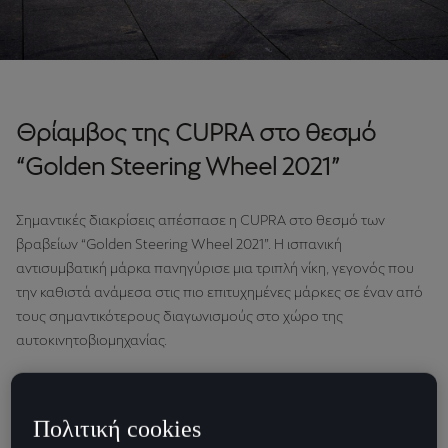
Θρίαμβος της CUPRA στο θεσμό
“Golden Steering Wheel 2021”
Σημαντικές διακρίσεις απέσπασε η CUPRA στο θεσμό των
βραβείων “Golden Steering Wheel 2021”. Η ισπανική
αντισυμβατική μάρκα πανηγύρισε μια τριπλή νίκη, γεγονός που
την καθιστά ανάμεσα στις πιο επιτυχημένες μάρκες σε έναν από
τους σημαντικότερους διαγωνισμούς στο χώρο της
αυτοκινητοβιομηχανίας.
Το γκαλά πραγματοποιήθηκε στις 9 Νοεμβρίου στο Axel-
Springer-Haus στο Βερολίνο και την παρουσίαση έκανε η
Πολιτική cookies
Γερμανίδα τηλεοπτική παρουσιάστρια Barbara Schöneberger.