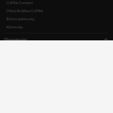
CUPRA Connect
Οδική Βοήθεια CUPRA
Φύλλα Διάσωσης
Αξεσουάρ
Πληροφορίες
Επικοινωνία
Προσβασιμότητα
EU Data Act
Πολιτική Απορρήτου ADAS
Σχετικά με εμάς