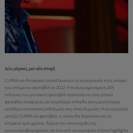
Δύο μάρκες, μια νέα εποχή
CUPRA και Primavera Sound ξεκινούν τη συνεργασία τους ενόψει
του επόμενου φεστιβάλ το 2022. Η πολυαναμενόμενη 20ή
επέτειος του μουσικού φεστιβάλ πρόκειται να γίνει αστικό
φεστιβάλ αναφοράς σε παγκόσμιο επίπεδο και η μεγαλύτερη
υπαίθρια πολιτιστική εκδήλωση στη νότια Ευρώπη. Η συνεργασία
μεταξύ CUPRA και φεστιβάλ, η οποία θα διαρκέσει για τα
επόμενα τρία χρόνια, δείχνει την υποστήριξη της
αυτοκινητοβιομηχανίας σε ένα από τα κορυφαία ετήσια highlights