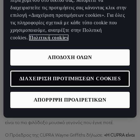
περιεχομένου στο δίκτυό σας. Μπορείτε να
διαχειριστείτε τις προτιμήσεις σας κάνοντας κλικ στην
επιλογή «Διαχείριση προτιμήσεων cookies». Για όλες
τις πληροφορίες σχετικά με κάθε τύπο cookie που
χρησιμοποιούμε, ανατρέξτε στην Πολιτική
cookies.
Πολιτική cookies
ΑΠΟΔΟΧΗ ΟΛΩΝ
CUPRA και Primavera Sound ξεκινούν τη συνεργασία τους σε μια
σημαντική στιγμή και για τους δύο. Η αυτοκινητοβιομηχανία
ΔΙΑΧΕΙΡΙΣΗ ΠΡΟΤΙΜΗΣΕΩΝ COOKIES
πρόκειται να παρουσιάσει το CUPRA Born, το νέο μοντέλο που
θα δώσει ώθηση για μια νέα εποχή στην αγορά ηλεκτρικών
ΑΠΟΡΡΙΨΗ ΠΡΟΑΙΡΕΤΙΚΩΝ
οχημάτων χάρη στην ξεχωριστή σχεδίαση του, εμπνευσμένο από
την πόλη της Βαρκελώνης και τις σύγχρονες επιδόσεις του.
Ταυτόχρονα, το Primavera Sound θα επιστρέψει το 2022 και θα
είναι το πιο φιλόδοξο μουσικό γεγονός που έγινε ποτέ.
Ο Πρόεδρος της CUPRA Wayne Griffiths δήλωσε:
«Η CUPRA είναι