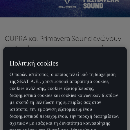
CUPRA και Primavera Sound ενώνουν
τις δυνάμεις τους για να εμπνεύσουν
τον κόσμο από τη Βαρκελώνη.
Πολιτική cookies
CUPRA και Primavera Sound εγκαινιάζουν μαζί μια νέα εποχή για
Ο παρών ιστότοπος, ο οποίος τελεί υπό τη διαχείριση
να εμπνεύσουν τον κόσμο από τη Βαρκελώνη. Η μάρκα
της SEAT Α.Ε., χρησιμοποιεί απαραίτητα cookies,
αυτοκινήτων και το μουσικό φεστιβάλ θα συνεργαστούν στενά τα
cookies ανάλυσης, cookies εξατομίκευσης,
επόμενα τρία χρόνια για να εξερευνήσουν νέους τρόπους
διαφημιστικά cookies και cookies κοινωνικών δικτύων
μουσικής εμπειρίας. Πριν από το επόμενο φεστιβάλ Primavera
με σκοπό τη βελτίωση της εμπειρίας σας στον
Sound το 2022, οι δύο μάρκες αποκάλυψαν teaser με line-up των
ιστότοπο, την εμφάνιση εξατομικευμένου
καλλιτεχνών powered by CUPRA Born, του πρώτου 100%
διαφημιστικού περιεχομένου, την παροχή διαφημίσεων
ηλεκτρικού μοντέλου της μάρκας, το οποίο θα κάνει την
σχετικών με εσάς και τη δυνατότητα κοινοποίησης
παγκόσμια πρεμιέρα του αυτόν τον μήνα.