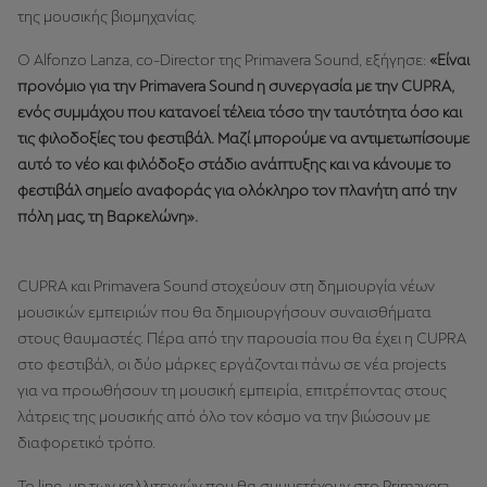
της μουσικής βιομηχανίας.
Ο Alfonzo Lanza, co-Director της Primavera Sound, εξήγησε:
«Είναι
προνόμιο για την Primavera Sound η συνεργασία με την CUPRA,
ενός συμμάχου που κατανοεί τέλεια τόσο την ταυτότητα όσο και
τις φιλοδοξίες του φεστιβάλ. Μαζί μπορούμε να αντιμετωπίσουμε
αυτό το νέο και φιλόδοξο στάδιο ανάπτυξης και να κάνουμε το
φεστιβάλ σημείο αναφοράς για ολόκληρο τον πλανήτη από την
πόλη μας, τη Βαρκελώνη».
CUPRA και Primavera Sound στοχεύουν στη δημιουργία νέων
μουσικών εμπειριών που θα δημιουργήσουν συναισθήματα
στους θαυμαστές. Πέρα από την παρουσία που θα έχει η CUPRA
στο φεστιβάλ, οι δύο μάρκες εργάζονται πάνω σε νέα projects
για να προωθήσουν τη μουσική εμπειρία, επιτρέποντας στους
λάτρεις της μουσικής από όλο τον κόσμο να την βιώσουν με
διαφορετικό τρόπο.
Το line-up των καλλιτεχνών που θα συμμετέχουν στο Primavera