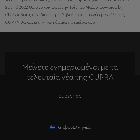
Sound 2022 θα ανακοινωθεί την Τρίτη 25 Μαΐου, powered by
CUPRA Born, την ίδια ημέρα δηλαδή που το νέο μοντέλο της
CUPRA θα κάνει την παγκόσμια πρεμιέρα του.
Μείνετε ενημερωμένοι με τα
τελευταία νέα της CUPRA
Subscribe
Greece
Ελληνικά