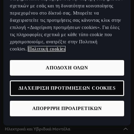
CUPRA Tavascan Fully Electric SUV Coupe
σχετικών με εσάς και τη δυνατότητα κοινοποίησης
περιεχομένου στο δίκτυό σας. Μπορείτε να
CUPRA Terramar 2025 Plug-In Hybrid SUV
διαχειριστείτε τις προτιμήσεις σας κάνοντας κλικ στην
CUPRA Formentor 2025 e-Hybrid
επιλογή «Διαχείριση προτιμήσεων cookies». Για όλες
CUPRA Leon 2025 e-Hybrid
τις πληροφορίες σχετικά με κάθε τύπο cookie που
χρησιμοποιούμε, ανατρέξτε στην Πολιτική
CUPRA Leon Sportstourer 2025 e-Hybrid
cookies.
Πολιτική cookies
CUPRA Born Fully Electric Car
Νέο CUPRA Raval 2026
ΑΠΟΔΟΧΗ ΟΛΩΝ
Ανακαλύψτε την CUPRA
Configurator
ΔΙΑΧΕΙΡΙΣΗ ΠΡΟΤΙΜΗΣΕΩΝ COOKIES
Δίκτυο
Σχετικά με εμάς
ΑΠΟΡΡΙΨΗ ΠΡΟΑΙΡΕΤΙΚΩΝ
CUPRA Collection
Ηλεκτρικά και Υβριδικά Μοντέλα