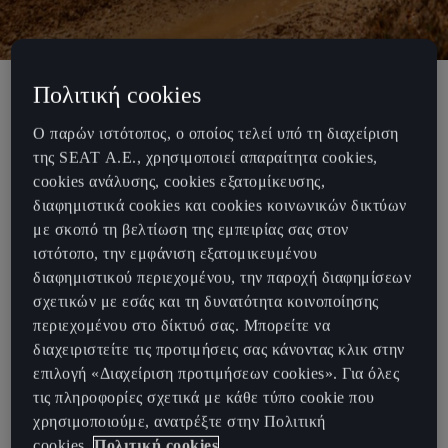
Πολιτική cookies
Η CUPRA επιβεβαιώνει τη συμμετοχή
Ο παρών ιστότοπος, ο οποίος τελεί υπό τη διαχείριση
της SEAT Α.Ε., χρησιμοποιεί απαραίτητα cookies,
της στο Extreme E το 2022,
cookies ανάλυσης, cookies εξατομίκευσης,
ενισχύοντας τη δέσμευση της στον
διαφημιστικά cookies και cookies κοινωνικών δικτύων
εξηλεκτρισμό και τη βιωσιμότητα
με σκοπό τη βελτίωση της εμπειρίας σας στον
ιστότοπο, την εμφάνιση εξατομικευμένου
διαφημιστικού περιεχομένου, την παροχή διαφημίσεων
Οι οδηγοί της ομάδας Mattias Ekström και Jutta Kleinschmidt
σχετικών με εσάς και τη δυνατότητα κοινοποίησης
έχουν βάλει γερά θεμέλια ώστε η ομάδα ABT CUPRA XE να
περιεχομένου στο δίκτυό σας. Μπορείτε να
ανταποκριθεί αγωνιστικά σε μια από τις πιο απαιτητικές σειρές
διαχειριστείτε τις προτιμήσεις σας κάνοντας κλικ στην
αγώνων που μπορεί κανείς να φανταστεί, στο τιμόνι του e-
επιλογή «Διαχείριση προτιμήσεων cookies». Για όλες
CUPRA ABT XE1, του 100% ηλεκτρικού 400 kW (550 PS)
τις πληροφορίες σχετικά με κάθε τύπο cookie που
θηριώδους SUV.
χρησιμοποιούμε, ανατρέξτε στην Πολιτική
Η ομάδα μπαίνει ενισχυμένη στον τελευταίο γύρο, μετά από τη
cookies.
Πολιτική cookies