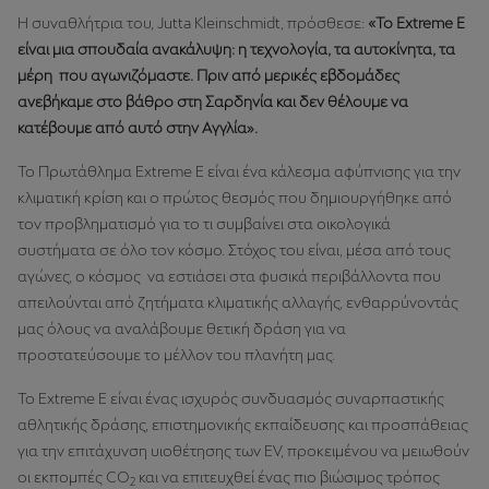
Η συναθλήτρια του, Jutta Kleinschmidt, πρόσθεσε:
«Το Extreme E
είναι μια σπουδαία ανακάλυψη: η τεχνολογία, τα αυτοκίνητα, τα
μέρη που αγωνιζόμαστε. Πριν από μερικές εβδομάδες
ανεβήκαμε στο βάθρο στη Σαρδηνία και δεν θέλουμε να
κατέβουμε από αυτό στην Αγγλία».
Το Πρωτάθλημα Extreme E είναι ένα κάλεσμα αφύπνισης για την
κλιματική κρίση και ο πρώτος θεσμός που δημιουργήθηκε από
τον προβληματισμό για το τι συμβαίνει στα οικολογικά
συστήματα σε όλο τον κόσμο. Στόχος του είναι, μέσα από τους
αγώνες, ο κόσμος να εστιάσει στα φυσικά περιβάλλοντα που
απειλούνται από ζητήματα κλιματικής αλλαγής, ενθαρρύνοντάς
μας όλους να αναλάβουμε θετική δράση για να
προστατεύσουμε το μέλλον του πλανήτη μας.
Το Extreme E είναι ένας ισχυρός συνδυασμός συναρπαστικής
αθλητικής δράσης, επιστημονικής εκπαίδευσης και προσπάθειας
για την επιτάχυνση υιοθέτησης των EV, προκειμένου να μειωθούν
οι εκπομπές CO
και να επιτευχθεί ένας πιο βιώσιμος τρόπος
2