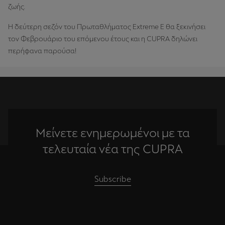
ζωής.
Η δεύτερη σεζόν του Πρωταθλήματος Extreme E θα ξεκινήσει
τον Φεβρουάριο του επόμενου έτους και η CUPRA δηλώνει
περήφανα παρούσα!
Μείνετε ενημερωμένοι με τα
τελευταία νέα της CUPRA
Subscribe