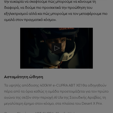
την ευκαιρία να σκεφτούμε πώς μπορούμε να κάνουμε τη
διαφορά, να δούμε πιο προσεκτικά την προώθηση του
εξηλεκτρισμού αλλά και πώς μπορούμε να τον μεταφέρουμε πιο
ομαλά στον πραγματικό κόσμο».
Ασταμάτητη ώθηση
Τα υψηλής απόδοσης 400kW e-CUPRA ABT XE1 θα οδηγηθούν
πέρα από τα όρια καθώς η ομάδα προετοιμάζεται για τον πρώτο
αγώνα της σεζόν στην περιοχή Al Ula της Σαουδικής Αραβίας, τη
μεγαλύτερη έρημο στον κόσμο, στα πλαίσια του Desert X Prix.