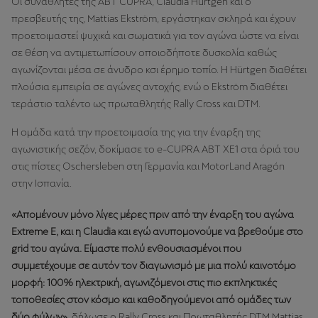
Οι συναθλητές της ABT CUPRA, Claudia Hürtgen και ο
πρεσβευτής της, Mattias Ekström, εργάστηκαν σκληρά και έχουν
προετοιμαστεί ψυχικά και σωματικά για τον αγώνα ώστε να είναι
σε θέση να αντιμετωπίσουν οποιοδήποτε δυσκολία καθώς
αγωνίζονται μέσα σε άνυδρο κσι έρημο τοπίο. Η Hürtgen διαθέτει
πλούσια εμπειρία σε αγώνες αντοχής, ενώ ο Ekström διαθέτει
τεράστιο ταλέντο ως πρωταθλητής Rally Cross και DTM.
Η ομάδα κατά την προετοιμασία της για την έναρξη της
αγωνιστικής σεζόν, δοκίμασε το e-CUPRA ABT XE1 στα όριά του
στις πίστες Oschersleben στη Γερμανία και MotorLand Aragón
στην Ισπανία.
«Απομένουν μόνο λίγες μέρες πριν από την έναρξη του αγώνα
Extreme E, και η Claudia και εγώ ανυπομονούμε να βρεθούμε στο
grid του αγώνα. Είμαστε πολύ ενθουσιασμένοι που
συμμετέχουμε σε αυτόν τον διαγωνισμό με μια πολύ καινοτόμο
μορφή: 100% ηλεκτρική, αγωνιζόμενοι στις πιο εκπληκτικές
τοποθεσίες στον κόσμο και καθοδηγούμενοι από ομάδες των
δύο φύλων»
, δήλωσε ο Rally Cross και Πρωταθλητής DTM Mattias