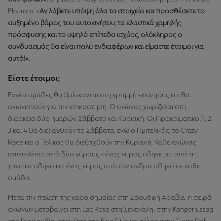
Ekström. «
Αν λάβετε υπόψη όλα τα στοιχεία και προσθέσετε το
αυξημένο βάρος του αυτοκινήτου, τα ελαστικά χαμηλής
πρόσφυσης και το υψηλό επίπεδο ισχύος, ολόκληρος ο
συνδυασμός θα είναι πολύ ενδιαφέρων και είμαστε έτοιμοι για
αυτό!».
Είστε έτοιμοι;
Εννέα ομάδες θα βρίσκονται στη γραμμή εκκίνησης και θα
αγωνιστούν για την επικράτηση. Ο αγώνας χωρίζεται στη
διάρκεια δύο ημερών, Σάββατο και Κυριακή. Οι Προκριματικοί 1, 2,
3 και 4 θα διεξαχθούν το Σάββατο, ενώ ο Ημιτελικός, το Crazy
Race και ο Τελικός θα διεξαχθούν την Κυριακή. Κάθε αγώνας
αποτελέιται από δύο γύρους - ένας γύρος οδηγείται από τη
γυναίκα οδηγό και ένας γύρος από τον άνδρα οδηγό σε κάθε
ομάδα.
Μετά την πτώση της καρό σημαίας στη Σαουδική Αραβία, η σειρά
αγώνων μεταβαίνει στη Lac Rose στη Σενεγάλη, στην Kangerlussaq