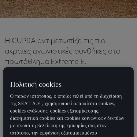
H CUPRA αντιμετωπίζει τις πιο
ακραίες αγωνιστικές συνθήκες στο
πρωτάθλημα Extreme E.
Η CUPRA ετοιμάζεται να αντιμετωπίσει έναν από τους πιο
Πολιτική cookies
εξαντλητικούς αγώνες στην ιστορία καθώς λαμβάνει θέση στην
πρώτη γραμμή της εναρκτήριας σεζόν του Πρωταθλήματος
Ο παρών ιστότοπος, ο οποίος τελεί υπό τη διαχείριση
Extreme E.
της SEAT Α.Ε., χρησιμοποιεί απαραίτητα cookies,
cookies ανάλυσης, cookies εξατομίκευσης,
Ο αγώνας των off-road ηλεκτρικών SUV οδηγεί τις ομάδες στις
διαφημιστικά cookies και cookies κοινωνικών δικτύων
πιο δύσκολες περιοχές του πλανήτη συμπεριλαμβανομένων της
με σκοπό τη βελτίωση της εμπειρίας σας στον
Αρκτικής, της ερήμου, της ζούγκλας, των παγετώνων και των
ιστότοπο, την εμφάνιση εξατομικευμένου
ωκεανών. Ξεκινώντας στη Σαουδική Αραβία στις 3 Απριλίου,