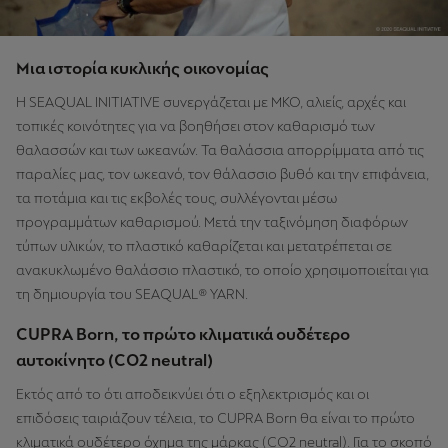
Μια ιστορία κυκλικής οικονομίας
Η SEAQUAL INITIATIVE συνεργάζεται με ΜΚΟ, αλιείς, αρχές και
τοπικές κοινότητες για να βοηθήσει στον καθαρισμό των
θαλασσών και των ωκεανών. Τα θαλάσσια απορρίμματα από τις
παραλίες μας, τον ωκεανό, τον θάλασσιο βυθό και την επιφάνεια,
τα ποτάμια και τις εκβολές τους, συλλέγονται μέσω
προγραμμάτων καθαρισμού. Μετά την ταξινόμηση διαφόρων
τύπων υλικών, το πλαστικό καθαρίζεται και μετατρέπεται σε
ανακυκλωμένο θαλάσσιο πλαστικό, το οποίο χρησιμοποιείται για
τη δημιουργία του SEAQUAL® YARN.
CUPRA Born, το πρώτο κλιματικά ουδέτερο
αυτοκίνητο (CO2 neutral)
Εκτός από το ότι αποδεικνύει ότι o εξηλεκτρισμός και οι
επιδόσεις ταιριάζουν τέλεια, το CUPRA Born θα είναι το πρώτο
κλιματικά ουδέτερο όχημα της μάρκας (CO2 neutral). Για το σκοπό