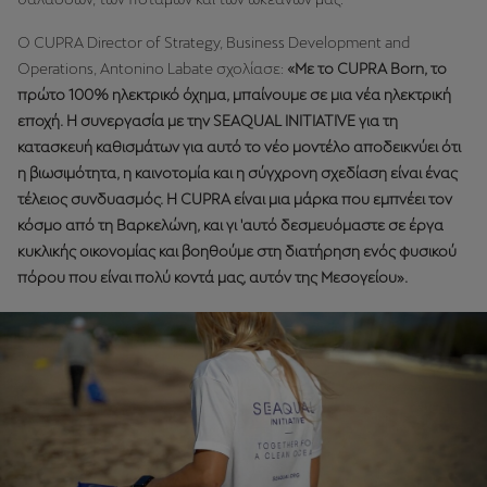
Ο CUPRA Director of Strategy, Business Development and
Operations, Antonino Labate σχολίασε:
«Με το CUPRA Born, το
πρώτο 100% ηλεκτρικό όχημα, μπαίνουμε σε μια νέα ηλεκτρική
εποχή. Η συνεργασία με την SEAQUAL INITIATIVE για τη
κατασκευή καθισμάτων για αυτό το νέο μοντέλο αποδεικνύει ότι
η βιωσιμότητα, η καινοτομία και η σύγχρονη σχεδίαση είναι ένας
τέλειος συνδυασμός. Η CUPRA είναι μια μάρκα που εμπνέει τον
κόσμο από τη Βαρκελώνη, και γι 'αυτό δεσμευόμαστε σε έργα
κυκλικής οικονομίας και βοηθούμε στη διατήρηση ενός φυσικού
πόρου που είναι πολύ κοντά μας, αυτόν της Μεσογείου».