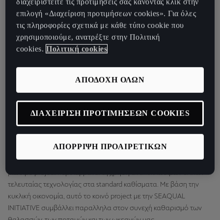
διαχειριστείτε τις προτιμήσεις σας κάνοντας κλικ στην
πλαστικό, προερχόμενο από τη Μεσόγειο και άλλες θάλασσες,
επιλογή «Διαχείριση προτιμήσεων cookies». Για όλες
ωκεανούς, ποτάμια και εκβολές. Αυτό το καινοτόμο υλικό, το
τις πληροφορίες σχετικά με κάθε τύπο cookie που
οποίο συνάδει με το σχεδιαστικό στυλ και τα υψηλά ποιοτικά
χρησιμοποιούμε, ανατρέξτε στην Πολιτική
πρότυπα της CUPRA, παράγεται χάρη στη συνεργασία ψαράδων,
cookies.
Πολιτική cookies
διαφόρων ΜΚΟ και τοπικών κοινοτήτων, που συλλέγουν τα υλικά.
ΑΠΟΔΟΧΗ ΟΛΩΝ
ΔΙΑΧΕΙΡΙΣΗ ΠΡΟΤΙΜΗΣΕΩΝ COOKIES
ΑΠΟΡΡΙΨΗ ΠΡΟΑΙΡΕΤΙΚΩΝ
Σύμφωνα με τη δέσμευση της CUPRA για καινοτομία, αυτό το
βιώσιμο project περιλαμβάνει τη χρήση ανακυκλώσιμων υλικών
τελευταίας τεχνολογίας στα standard καθίσματα. Με βάση την
κυκλική οικονομία, αυτό το κοινό project με την SEAQUAL
INITIATIVE συμβάλλει παραλληλα στον συνεχή καθαρισμό των
θαλασσών, των ποταμών και των ωκεανών μας.