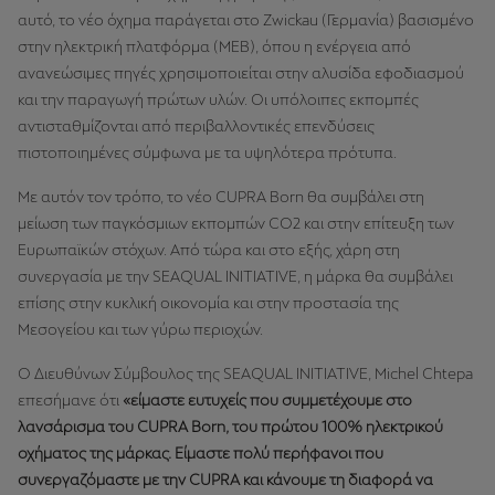
αυτό, το νέο όχημα παράγεται στο Zwickau (Γερμανία) βασισμένο
στην ηλεκτρική πλατφόρμα (MEB), όπου η ενέργεια από
ανανεώσιμες πηγές χρησιμοποιείται στην αλυσίδα εφοδιασμού
και την παραγωγή πρώτων υλών. Οι υπόλοιπες εκπομπές
αντισταθμίζονται από περιβαλλοντικές επενδύσεις
πιστοποιημένες σύμφωνα με τα υψηλότερα πρότυπα.
Με αυτόν τον τρόπο, το νέο CUPRA Born θα συμβάλει στη
μείωση των παγκόσμιων εκπομπών CO2 και στην επίτευξη των
Ευρωπαϊκών στόχων. Από τώρα και στο εξής, χάρη στη
συνεργασία με την SEAQUAL INITIATIVE, η μάρκα θα συμβάλει
επίσης στην κυκλική οικονομία και στην προστασία της
Μεσογείου και των γύρω περιοχών.
Ο Διευθύνων Σύμβουλος της SEAQUAL INITIATIVE, Michel Chtepa
επεσήμανε ότι
«είμαστε ευτυχείς που συμμετέχουμε στο
λανσάρισμα του CUPRA Born, του πρώτου 100% ηλεκτρικού
οχήματος της μάρκας. Είμαστε πολύ περήφανοι που
συνεργαζόμαστε με την CUPRA και κάνουμε τη διαφορά να