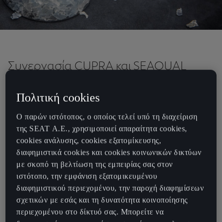
Συνεργασία CUPRA και SEAQUAL
INITIATIVE για την κατασκευή των
Πολιτική cookies
bucket καθισμάτων του CUPRA Born
από βιώσιμα υλικά που προέρχονται
Ο παρών ιστότοπος, ο οποίος τελεί υπό τη διαχείριση
της SEAT Α.Ε., χρησιμοποιεί απαραίτητα cookies,
από τη Μεσόγειο Θάλασσα
cookies ανάλυσης, cookies εξατομίκευσης,
Με αφορμή την Παγκόσμια Πρεμιέρα του CUPRA Born στις 25
διαφημιστικά cookies και cookies κοινωνικών δικτύων
Μαΐου, το οποίο εγκαινιάζει μια νέα εποχή για τη μάρκα και δίνει
με σκοπό τη βελτίωση της εμπειρίας σας στον
ώθηση για τον ηλεκτρικό μετασχηματισμό της, η CUPRA ενώνει τις
ιστότοπο, την εμφάνιση εξατομικευμένου
δυνάμεις της με την SEAQUAL INITIATIVE για την κατασκευή των
διαφημιστικού περιεχομένου, την παροχή διαφημίσεων
standard καθισμάτων του πρώτου 100% ηλεκτρικού μοντέλου της
σχετικών με εσάς και τη δυνατότητα κοινοποίησης
CUPRA. Τα νέα bucket καθίσματα θα κατασκευάζονται από
περιεχομένου στο δίκτυό σας. Μπορείτε να
ανακυκλώσιμο πολυμερές ύφασμα SEAQUAL® YARN από