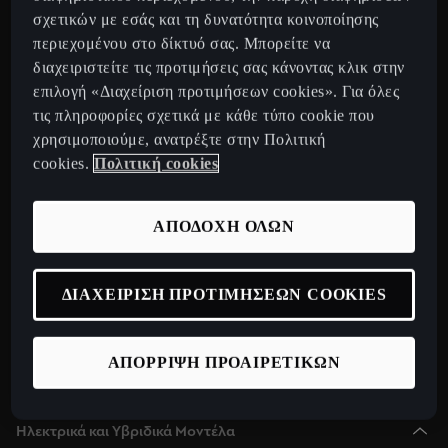
CUPRA Tavascan Fully Electric SUV Coupe
σχετικών με εσάς και τη δυνατότητα κοινοποίησης
περιεχομένου στο δίκτυό σας. Μπορείτε να
CUPRA Terramar 2025 Plug-In Hybrid SUV
διαχειριστείτε τις προτιμήσεις σας κάνοντας κλικ στην
CUPRA Formentor 2025 e-Hybrid
επιλογή «Διαχείριση προτιμήσεων cookies». Για όλες
CUPRA Leon 2025 e-Hybrid
τις πληροφορίες σχετικά με κάθε τύπο cookie που
χρησιμοποιούμε, ανατρέξτε στην Πολιτική
CUPRA Leon Sportstourer 2025 e-Hybrid
cookies.
Πολιτική cookies
CUPRA Born Fully Electric Car
Νέο CUPRA Raval 2026
ΑΠΟΔΟΧΗ ΟΛΩΝ
Ανακαλύψτε την CUPRA
Configurator
ΔΙΑΧΕΙΡΙΣΗ ΠΡΟΤΙΜΗΣΕΩΝ COOKIES
Δίκτυο
Σχετικά με εμάς
ΑΠΟΡΡΙΨΗ ΠΡΟΑΙΡΕΤΙΚΩΝ
CUPRA Collection
Ηλεκτρικά και Υβριδικά Μοντέλα