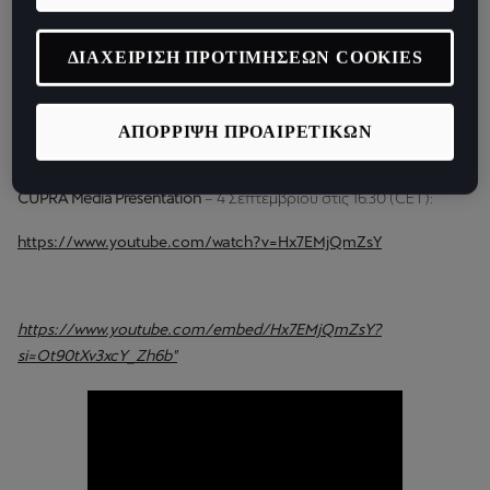
CUPRA IAA Open Space στις 4 Σεπτεμβρίου.
ΔΙΑΧΕΙΡΙΣΗ ΠΡΟΤΙΜΗΣΕΩΝ COOKIES
Λεπτομέρειες για τα δύο live events:
Volkswagen Group Night
– 3 Σεπτεμβρίου στις 20.30 (CET):
ΑΠΟΡΡΙΨΗ ΠΡΟΑΙΡΕΤΙΚΩΝ
https://youtube.com/live/uZusv4OEuzI
CUPRA Media Presentation
– 4 Σεπτεμβρίου στις 16.30 (CET):
https://www.youtube.com/watch?v=Hx7EMjQmZsY
https://www.youtube.com/embed/Hx7EMjQmZsY?
si=Ot90tXv3xcY_Zh6b"