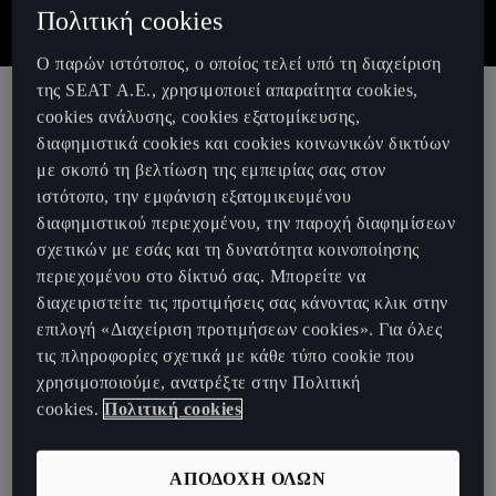
Πολιτική cookies
Ο παρών ιστότοπος, ο οποίος τελεί υπό τη διαχείριση
της SEAT Α.Ε., χρησιμοποιεί απαραίτητα cookies,
cookies ανάλυσης, cookies εξατομίκευσης,
Παγκόσμια Πρεμιέρα του
διαφημιστικά cookies και cookies κοινωνικών δικτύων
με σκοπό τη βελτίωση της εμπειρίας σας στον
πρωτότυπου CUPRA DarkRebel:
ιστότοπο, την εμφάνιση εξατομικευμένου
Ζωντανή μετάδοση από την Έκθεση
διαφημιστικού περιεχομένου, την παροχή διαφημίσεων
σχετικών με εσάς και τη δυνατότητα κοινοποίησης
του Μονάχου
περιεχομένου στο δίκτυό σας. Μπορείτε να
διαχειριστείτε τις προτιμήσεις σας κάνοντας κλικ στην
Στην Έκθεση του Μονάχου IAA Mobility, η CUPRA θα αποκαλύψει
επιλογή «Διαχείριση προτιμήσεων cookies». Για όλες
το πρωτότυπο DarkRebel, ένα αυτοκίνητο που ξεπερνάει τα όρια
τις πληροφορίες σχετικά με κάθε τύπο cookie που
του σχεδιασμού, της απόδοσης ακόμα και των ερωτημάτων για
χρησιμοποιούμε, ανατρέξτε στην Πολιτική
τον τρόπο με τον οποίο τα αυτοκίνητα θα σχεδιαστούν στο
cookies.
Πολιτική cookies
μέλλον για τις νέες γενιές.
Θα αποκαλυφθεί επίσημα την Κυριακή 3 Σεπτεμβρίου στο
ΑΠΟΔΟΧΗ ΟΛΩΝ
Volkswagen Group Night, λίγο πριν κάνει το ντεμπούτο του στο