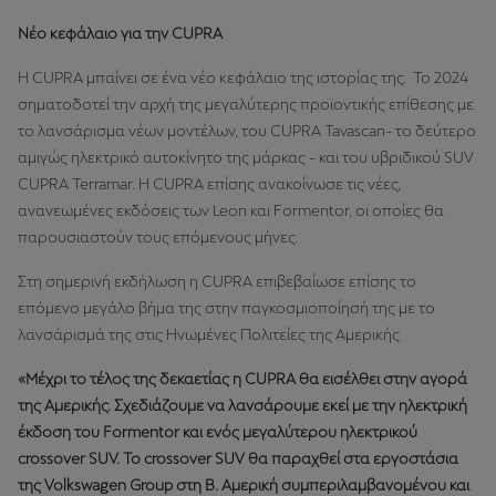
Νέο κεφάλαιο για την CUPRA
Η CUPRA μπαίνει σε ένα νέο κεφάλαιο της ιστορίας της. Το 2024
σηματοδοτεί την αρχή της μεγαλύτερης προϊοντικής επίθεσης με
το λανσάρισμα νέων μοντέλων, του CUPRA Tavascan- το δεύτερο
αμιγώς ηλεκτρικό αυτοκίνητο της μάρκας - και του υβριδικού SUV
CUPRA Terramar. Η CUPRA επίσης ανακοίνωσε τις νέες,
ανανεωμένες εκδόσεις των Leon και Formentor, οι οποίες θα
παρουσιαστούν τους επόμενους μήνες.
Στη σημερινή εκδήλωση η CUPRA επιβεβαίωσε επίσης το
επόμενο μεγάλο βήμα της στην παγκοσμιοποίησή της με το
λανσάρισμά της στις Ηνωμένες Πολιτείες της Αμερικής.
«Μέχρι το τέλος της δεκαετίας η CUPRA θα εισέλθει στην αγορά
της Αμερικής. Σχεδιάζουμε να λανσάρουμε εκεί με την ηλεκτρική
έκδοση του Formentor και ενός μεγαλύτερου ηλεκτρικού
crossover SUV. To crossover SUV θα παραχθεί στα εργοστάσια
της Volkswagen Group στη Β. Αμερική συμπεριλαμβανομένου και