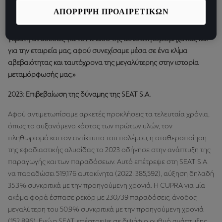
ιστορία της, επιβεβαιώνοντας ότι η εταιρεία μας συνεχίζει τη
ΑΠΟΡΡΙΨΗ ΠΡΟΑΙΡΕΤΙΚΩΝ
διαδρομή της για ένα ακόμα πιο κερδοφόρο μέλλον,»
είπε
ο
Wayne Griffiths, CEO SEAT & CUPRA.
«To 2023 ήταν μια χρονιά
γεμάτη αντιθέσεις για τον κλάδο της αυτοκινητοβιομηχανίας και
για την εταιρεία μας, αφού συνεχίσαμε μέσα σε ένα κλίμα
αβεβαιότητας και ταυτόχρονα της μεγαλύτερης στην ιστορία
μεταμόρφωσής μας.»
2023: Επιβεβαίωση της δύναμης της SEAT S.A.
Αφού αντιμετωπίσαμε αρκετές προκλήσεις τα τελευταία χρόνια,
όπως το αυξανόμενο κόστος των πρώτων υλών, τον
πληθωρισμό και τον αντίκτυπο του πολέμου, η σταθεροποίηση
της εφοδιαστικής αλυσίδας το 2023 οδήγησε στην ανάπτυξη της
παραγωγής και των παραδόσεων. Αυτό επέτρεψε στη SEAT S.A.
να παραδώσει 519,176 αυτοκίνητα (2022: 385,592), αύξηση δηλαδή
35.3% συγκριτικά με την προηγούμενη χρονιά. H CUPRA για μία
ακόμα φορά έσπασε ρεκόρ με 230,739 παραδόσεις, άνοδος
μεγαλύτερη του 50,9% συγκριτικά με την προηγούμενη χρονιά
(152.896). Ενώ η SEAT επέστρεψε σε διψήφιο ρυθμό ανάπτυξης