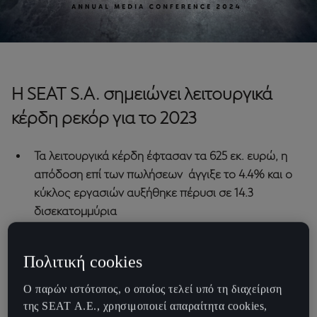
Η SEAT S.A. σημειώνει λειτουργικά
κέρδη ρεκόρ για το 2023
Τα λειτουργικά κέρδη έφτασαν τα 625 εκ. ευρώ, η
απόδοση επί των πωλήσεων άγγιξε το 4.4% και o
κύκλος εργασιών αυξήθηκε πέρυσι σε 14.3
δισεκατομμύρια
Νέες επενδύσεις στην μάρκα SEAT με facelift των
Ibiza & Arona και ανανεώσεις στα Leon & Ateca
Πολιτική cookies
To 2024 το λανσάρισμα των νέων CUPRA Tavascan &
CUPRA Terramar
Ο παρών ιστότοπος, ο οποίος τελεί υπό τη διαχείριση
Έναρξη πωλήσεων της CUPRA στις Ηνωμένες
της SEAT Α.Ε., χρησιμοποιεί απαραίτητα cookies,