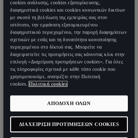
Πολιτείες της Αμερικής μέχρι το τέλος της
cookies ανάλυσης, cookies εξατομίκευσης,
δεκαετίας
διαφημιστικά cookies και cookies κοινωνικών δικτύων
με σκοπό τη βελτίωση της εμπειρίας σας στον
Η ηλεκτροκίνηση στο Martorell προχωράει με
ιστότοπο, την εμφάνιση εξατομικευμένου
γοργούς ρυθμούς
διαφημιστικού περιεχομένου, την παροχή διαφημίσεων
Σήμερα η SEAT S.A. παρουσίασε τα οικονομικά αποτελέσματά
σχετικών με εσάς και τη δυνατότητα κοινοποίησης
του 2023 καθώς επίσης και τη στρατηγική της για τα επόμενα
περιεχομένου στο δίκτυό σας. Μπορείτε να
χρόνια. Πέρυσι, σύμφωνα με τους κανόνες του IFRS ( Ίδρυμα
διαχειριστείτε τις προτιμήσεις σας κάνοντας κλικ στην
Διεθνών Προτύπων Χρηματοοικονομικής Αναφοράς), τα
επιλογή «Διαχείριση προτιμήσεων cookies». Για όλες
λειτουργικά κέρδη έφτασαν τα 625 εκ. ευρώ (άνοδος 592 εκ.
τις πληροφορίες σχετικά με κάθε τύπο cookie που
ευρώ, 2022: 33 εκ. ευρώ). Επίσης επιτεύχθηκε σημαντική βελτίωση
χρησιμοποιούμε, ανατρέξτε στην Πολιτική
στην απόδοση επί των πωλήσεων που άγγιξε το 4.4%. Ο ετήσιος
cookies.
Πολιτική cookies
κύκλος εργασιών έφτασε τα 14.3 δισεκατομμύρια ευρώ, 31%
περισσότερο από το 2022 (10.941 δισεκατομμύρια). Αυτά τα
ΑΠΟΔΟΧΗ ΟΛΩΝ
αποτελέσματα δείχνουν τη δύναμη της εταιρείας και την επιτυχία
της στρατηγικής της.
ΔΙΑΧΕΙΡΙΣΗ ΠΡΟΤΙΜΗΣΕΩΝ COOKIES
«Αφήνουμε πίσω μας μια χρονιά στην οποία η SEAT S.A.
σημείωσε τα καλύτερα οικονομικά αποτελέσματα στην 73χρονη