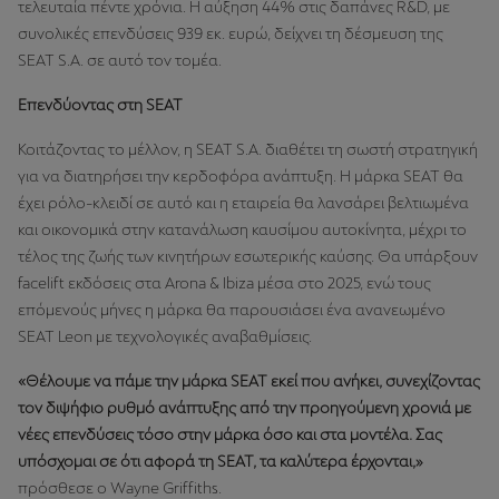
τελευταία πέντε χρόνια. Η αύξηση 44% στις δαπάνες R&D, με
συνολικές επενδύσεις 939 εκ. ευρώ, δείχνει τη δέσμευση της
SEAT S.A. σε αυτό τον τομέα.
Επενδύοντας στη SEAT
Κοιτάζοντας το μέλλον, η SEAT S.A. διαθέτει τη σωστή στρατηγική
για να διατηρήσει την κερδοφόρα ανάπτυξη. Η μάρκα SEAT θα
έχει ρόλο-κλειδί σε αυτό και η εταιρεία θα λανσάρει βελτιωμένα
και οικονομικά στην κατανάλωση καυσίμου αυτοκίνητα, μέχρι το
τέλος της ζωής των κινητήρων εσωτερικής καύσης. Θα υπάρξουν
facelift εκδόσεις στα Arona & Ibiza μέσα στο 2025, ενώ τους
επόμενούς μήνες η μάρκα θα παρουσιάσει ένα ανανεωμένο
SEAT Leon με τεχνολογικές αναβαθμίσεις.
«Θέλουμε να πάμε την μάρκα SEAT εκεί που ανήκει, συνεχίζοντας
τον διψήφιο ρυθμό ανάπτυξης από την προηγούμενη χρονιά με
νέες επενδύσεις τόσο στην μάρκα όσο και στα μοντέλα. Σας
υπόσχομαι σε ότι αφορά τη SEAT, τα καλύτερα έρχονται,»
πρόσθεσε ο Wayne Griffiths.