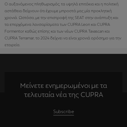
Ο αυξανόμενος πληθωρισμός, τα υψηλά επιτόκια και η πολιτική
αστάθεια δείχνουν ότι έχουμε μπροστά μας μία προκλητική
χρονιά. Ωστόσο, με την επιστροφή της SEAT στην ανάπτυξη και
τα επερχόμενα λανσαρίσματα των CUPRA Leon και CUPRA
Formentor καθώς επίσης και των νέων CUPRA Tavascan και
CUPRA Terramar, το 2024 δείχνει να είναι χρονιά ορόσημο για την
εταιρεία.
Μείνετε ενημερωμένοι με τα
τελευταία νέα της CUPRA
Subscribe