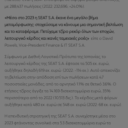
με 288,437 πωλήσεις (2022: 232,696; +24.0%).
«Μέσα στο 2023 η SEAT S.A. έκανε ένα μεγάλο βήμα
μεταμόρφωσης: στοχεύσαμε να κάνουμε μια σημαντική βελτίωση
και το καταφέραμε. Πετύχαμε τζίρο ρεκόρ όλων των εποχών,
λειτουργικό κέρδος και ικανές ταμειακές ροές»
είπε ο
David
Powels, Vice-President Finance & IT SEAT S.A.
Σύμφωνα με Διεθνή Λογιστικά Πρότυπα της Ισπανίας, το
λειτουργικό κέρδος της SEAT S.A. έφτασε τα 505 εκ. ευρώ,
αυξήθηκε δηλαδή 619 εκ. ευρώ (2022: -114 εκ.). Αυτό απεικονίζει
τη βελτίωση στην απόδοση επί των πωλήσεων κατά 4.7
ποσοστιαίες μονάδες, από το αρνητικό 1.1% σε θετικό 3.6%. O
ετήσιος τζίρος άγγιξε τα 14.169 δισεκατομμύρια ευρώ, 35%
περισσότερο από το 2022 (10.513 δις.). Το κέρδος μετά φόρων
αυξήθηκε κατά 480 εκ. ευρώ σε 548 εκ. ευρώ (2022: 68 εκ. ευρώ).
Η επενδυτική στρατηγική της SEAT S.A. συνεχίστηκε μέσα στο
2023 φτάνοντας συνολικά στα 5.3 δισεκατομμύρια ευρώ τα