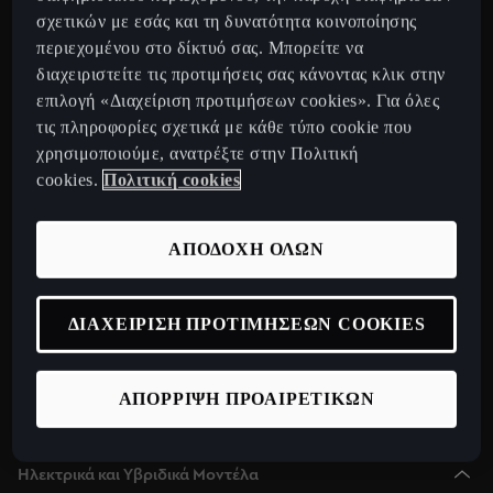
CUPRA Tavascan Fully Electric SUV Coupe
σχετικών με εσάς και τη δυνατότητα κοινοποίησης
περιεχομένου στο δίκτυό σας. Μπορείτε να
CUPRA Terramar 2025 Plug-In Hybrid SUV
διαχειριστείτε τις προτιμήσεις σας κάνοντας κλικ στην
CUPRA Formentor 2025 e-Hybrid
επιλογή «Διαχείριση προτιμήσεων cookies». Για όλες
CUPRA Leon 2025 e-Hybrid
τις πληροφορίες σχετικά με κάθε τύπο cookie που
χρησιμοποιούμε, ανατρέξτε στην Πολιτική
CUPRA Leon Sportstourer 2025 e-Hybrid
cookies.
Πολιτική cookies
CUPRA Born Fully Electric Car
Νέο CUPRA Raval 2026
ΑΠΟΔΟΧΗ ΟΛΩΝ
Ανακαλύψτε την CUPRA
Configurator
ΔΙΑΧΕΙΡΙΣΗ ΠΡΟΤΙΜΗΣΕΩΝ COOKIES
Δίκτυο
Σχετικά με εμάς
ΑΠΟΡΡΙΨΗ ΠΡΟΑΙΡΕΤΙΚΩΝ
CUPRA Collection
Ηλεκτρικά και Υβριδικά Μοντέλα