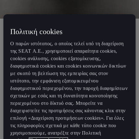
Πολιτική cookies
Η CUPRA Τεχνοκάρ και η Α. Μακρής
Ο παρών ιστότοπος, ο οποίος τελεί υπό τη διαχείριση
Α.Ε. εγκαινιάζουν το πρώτο CUPRA
της SEAT Α.Ε., χρησιμοποιεί απαραίτητα cookies,
cookies ανάλυσης, cookies εξατομίκευσης,
Garage
διαφημιστικά cookies και cookies κοινωνικών δικτύων
με σκοπό τη βελτίωση της εμπειρίας σας στον
Την περασμένη Τετάρτη 6/7/22 πραγματοποιήθηκαν τα εγκαίνια
ιστότοπο, την εμφάνιση εξατομικευμένου
του πρώτου αποκλειστικού CUPRA Garage στην Ελλάδα, στον
διαφημιστικού περιεχομένου, την παροχή διαφημίσεων
χώρο της Α. Μακρής Α.Ε. στο Μαρούσι (Λεωφ. Κηφισίας 4).
σχετικών με εσάς και τη δυνατότητα κοινοποίησης
περιεχομένου στο δίκτυό σας. Μπορείτε να
Στην εκδήλωση έδωσαν το παρών πλήθος πελατών και
διαχειριστείτε τις προτιμήσεις σας κάνοντας κλικ στην
συνεργατών της Α. Μακρής Α.Ε., δημοσιογράφοι του ειδικού
επιλογή «Διαχείριση προτιμήσεων cookies». Για όλες
τύπου, ο CUPRA Ambassador υπέρ-κολυμβητής Σπύρος
τις πληροφορίες σχετικά με κάθε τύπο cookie που
Χρυσικόπουλος, στελέχη της CUPRA Tεχνοκάρ, καθώς και φίλοι
χρησιμοποιούμε, ανατρέξτε στην Πολιτική
της μάρκας.