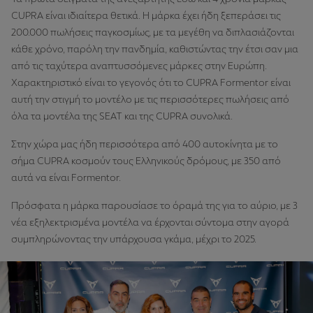
CUPRA είναι ιδιαίτερα θετικά. Η μάρκα έχει ήδη ξεπεράσει τις
200.000 πωλήσεις παγκοσμίως, με τα μεγέθη να διπλασιάζονται
κάθε χρόνο, παρόλη την πανδημία, καθιστώντας την έτσι σαν μια
από τις ταχύτερα αναπτυσσόμενες μάρκες στην Ευρώπη.
Χαρακτηριστικό είναι το γεγονός ότι το CUPRA Formentor είναι
αυτή την στιγμή το μοντέλο με τις περισσότερες πωλήσεις από
όλα τα μοντέλα της SEAT και της CUPRA συνολικά.
Στην χώρα μας ήδη περισσότερα από 400 αυτοκίνητα με το
σήμα CUPRA κοσμούν τους Ελληνικούς δρόμους, με 350 από
αυτά να είναι Formentor.
Πρόσφατα η μάρκα παρουσίασε το όραμά της για το αύριο, με 3
νέα εξηλεκτρισμένα μοντέλα να έρχονται σύντομα στην αγορά
συμπληρώνοντας την υπάρχουσα γκάμα, μέχρι το 2025.