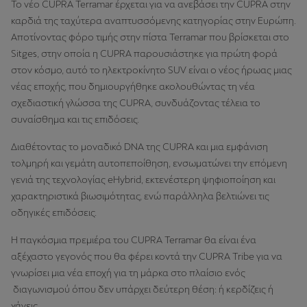
Το νέο CUPRA Terramar έρχεται για να ανεβάσει την CUPRA στην
καρδιά της ταχύτερα αναπτυσσόμενης κατηγορίας στην Ευρώπη.
Αποτίνοντας φόρο τιμής στην πίστα Terramar που βρίσκεται στο
Sitges, στην οποία η CUPRA παρουσιάστηκε για πρώτη φορά
στον κόσμο, αυτό το ηλεκτροκίνητο SUV είναι ο νέος ήρωας μιας
νέας εποχής, που δημιουργήθηκε ακολουθώντας τη νέα
σχεδιαστική γλώσσα της CUPRA, συνδυάζοντας τέλεια το
συναίσθημα και τις επιδόσεις.
Διαθέτοντας το μοναδικό DNA της CUPRA και μια εμφάνιση
τολμηρή και γεμάτη αυτοπεποίθηση, ενσωματώνει την επόμενη
γενιά της τεχνολογίας eHybrid, εκτενέστερη ψηφιοποίηση και
χαρακτηριστικά βιωσιμότητας, ενώ παράλληλα βελτιώνει τις
οδηγικές επιδόσεις.
Η παγκόσμια πρεμιέρα του CUPRA Terramar θα είναι ένα
αξέχαστο γεγονός που θα φέρει κοντά την CUPRA Tribe για να
γνωρίσει μια νέα εποχή για τη μάρκα στο πλαίσιο ενός
διαγωνισμού όπου δεν υπάρχει δεύτερη θέση: ή κερδίζεις ή
χάνεις.