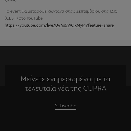
Το event θα μεταδοθεί ζωντανά στις 3 Σεπτεμβρίου στις 12:15
(CEST) στο YouTube:
https://youtube.com/live/044s9WOkMyM?feature=share
Μείνετε ενημερωμένοι με τα
τελευταία νέα της CUPRA
Subscribe