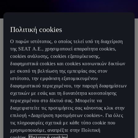
Πολιτική cookies
Η CUPRA ανακοινώνει το νέο CUPRA
Ο παρών ιστότοπος, ο οποίος τελεί υπό τη διαχείριση
της SEAT Α.Ε., χρησιμοποιεί απαραίτητα cookies,
Terramar πριν από την παγκόσμια
cookies ανάλυσης, cookies εξατομίκευσης,
ου
πρεμιέρα του 37
America’s Cup
διαφημιστικά cookies και cookies κοινωνικών δικτύων
με σκοπό τη βελτίωση της εμπειρίας σας στον
ιστότοπο, την εμφάνιση εξατομικευμένου
>
Το CUPRA Terramar ενστερνίζεται τη νέα σχεδιαστική
διαφημιστικού περιεχομένου, την παροχή διαφημίσεων
γλώσσα της CUPRA διαθέτοντας μία τολμηρή και γεμάτη
σχετικών με εσάς και τη δυνατότητα κοινοποίησης
αυτοπεποίθηση εμφάνιση
περιεχομένου στο δίκτυό σας. Μπορείτε να
>
Το CUPRA Cube στη Βαρκελώνη σηματοδοτεί την έναρξη
διαχειριστείτε τις προτιμήσεις σας κάνοντας κλικ στην
ου
του 37
Louis Vuitton America’s Cup Barcelona και αποκαλύπτει
επιλογή «Διαχείριση προτιμήσεων cookies». Για όλες
τις πρώτες λεπτομέρειες του CUPRA Terramar πριν από την
τις πληροφορίες σχετικά με κάθε τύπο cookie που
παγκόσμια πρεμιέρα του
χρησιμοποιούμε, ανατρέξτε στην Πολιτική
cookies.
Πολιτική cookies