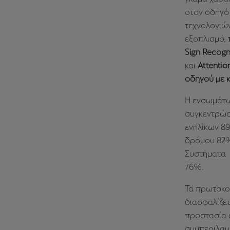
στον οδηγό 
τεχνολογιώ
εξοπλισμό,
Sign Recogn
και
Attentio
οδηγού με 
Η ενσωμάτω
συγκεντρώσ
ενηλίκων 8
δρόμου 82%
Συστήματα 
76%.
Τα πρωτόκο
διασφαλίζετ
προστασία ό
συμπεριλαμ