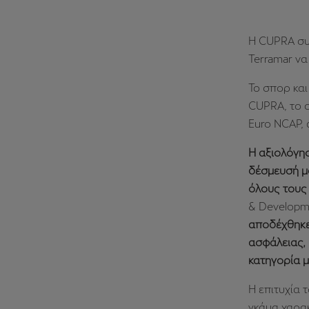
Η CUPRA συν
Terramar να
Το σπορ και
CUPRA, το ο
Euro NCAP,
Η αξιολόγη
δέσμευσή μα
όλους τους
& Develop
αποδέχθηκε
ασφάλειας, 
κατηγορία 
Η επιτυχία 
γκάμα χαρα