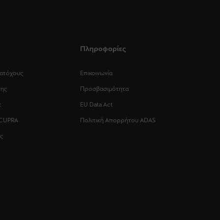
Πληροφορίες
Κατόχους
Επικοινωνία
σης
Προσβασιμότητα
t
EU Data Act
 CUPRA
Πολιτική Απορρήτου ADAS
ς