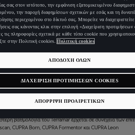
ίας σας στον ιστότοπο, την εμφάνιση εξατομικευμένου διαφημιστ
ομένου, την παροχή διαφημίσεων σχετικών με εσάς και τη δυνατ
οίησης περιεχομένου στο δίκτυό σας. Μπορείτε να διαχειριστείτε 
ήσεις σας κάνοντας κλικ στην επιλογή «Διαχείριση προτιμήσεων 
ες τις πληροφορίες σχετικά με κάθε τύπο cookie που χρησιμοποιο
ξτε στην Πολιτική cookies.
Πολιτική cookies
ΑΠΟΔΟΧΗ ΟΛΩΝ
, εξηλεκτρισμένο SUV της CUPRA κατέκτησε την υψηλότερη 
CAP
ΔΙΑΧΕΙΡΙΣΗ ΠΡΟΤΙΜΗΣΕΩΝ COOKIES
A Terramar σκοράρει ψηλά και στις τέσσερις κατηγορίες: πρ
89%), προστασία παιδιών (87%), προστασία ευάλωτων χρηστ
ΑΠΟΡΡΙΨΗ ΠΡΟΑΙΡΕΤΙΚΩΝ
%) και συστήματα υποβοήθησης οδηγού (76%)
στερη βαθμολογία του Terramar έρχεται σε συνέχεια των επι
scan, CUPRA Born, CUPRA Formentor και CUPRA Leon