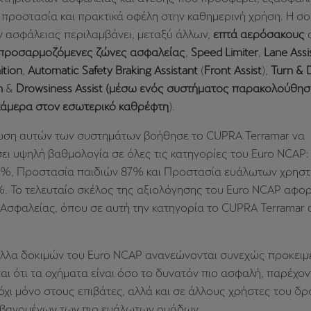
προστασία και πρακτικά οφέλη στην καθημερινή χρήση. Η σο
ν ασφάλειας περιλαμβάνει, μεταξύ άλλων,
επτά αερόσακους
σ
προσαρμοζόμενες ζώνες ασφαλείας
,
Speed Limiter
,
Lane Assi
ition
,
Automatic Safety Braking Assistant
(
Front Assist
),
Turn &
n
&
Drowsiness Assist (μέσω ενός συστήματος παρακολούθησ
κάμερα στον εσωτερικό καθρέφτη
).
ση αυτών των συστημάτων βοήθησε το CUPRA Terramar να
ει υψηλή βαθμολογία σε όλες τις κατηγορίες του Euro NCAP
9%, Προστασία παιδιών 87% και Προστασία ευάλωτων χρηστ
. Το τελευταίο σκέλος της αξιολόγησης του Euro NCAP αφο
Ασφαλείας, όπου σε αυτή την κατηγορία το CUPRA Terramar
λλα δοκιμών του Euro NCAP ανανεώνονται συνεχώς προκειμ
αι ότι τα οχήματα είναι όσο το δυνατόν πιο ασφαλή, παρέχο
χι μόνο στους επιβάτες, αλλά και σε άλλους χρήστες του δρ
βανομένων των πιο ευάλωτων ομάδων.