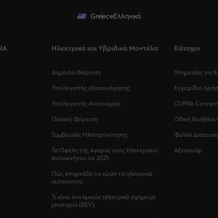
Greece
Ελληνικά
RA
Ηλεκτρικά και Υβριδικά Μοντέλα
Κάτοχοι
Δημόσια Φόρτιση
Υπηρεσίες για 
Υπολογιστής εξοικονόμησης
Εγχειρίδια Χρή
Υπολογιστής Αυτονομίας
CUPRA Connec
Οικιακή Φόρτιση
Οδική Βοήθεια
Συμβουλές Ηλεκτροκίνησης
Φύλλα Διάσωση
Τα Οφέλη της Αγοράς ενός Ηλεκτρικού
Αξεσουάρ
Αυτοκινήτου το 2025
Πώς επηρεάζει το κρύο τα ηλεκτρικά
αυτοκίνητα
Τι είναι ένα αμιγώς ηλεκτρικό όχημα με
μπαταρία (BEV);