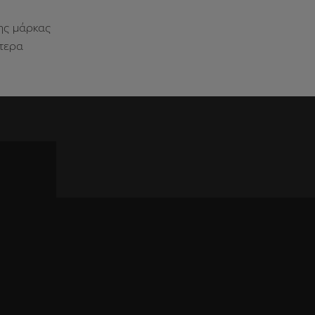
της μάρκας
στερα