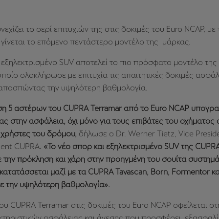
εχίζει το σερί επιτυχιών της στις δοκιμές του Euro NCAP, μ
 γίνεται το επόμενο πεντάστερο μοντέλο της μάρκας.
 εξηλεκτρισμένο SUV αποτελεί το πιο πρόσφατο μοντέλο της 
ποίο ολοκλήρωσε με επιτυχία τις απαιτητικές δοκιμές ασφάλ
 αποσπώντας την υψηλότερη βαθμολογία.
ση 5 αστέρων του CUPRA Terramar από το Euro NCAP υπογραμ
ς στην ασφάλεια, όχι μόνο για τους επιβάτες του οχήματος α
 χρήστες του δρόμου,
δήλωσε ο Dr. Werner Tietz, Vice Presid
ment CUPRA
. «Το νέο σπορ και εξηλεκτρισμένο SUV της CUPR
 την πρόκληση και χάρη στην προηγμένη του σουίτα συστημ
κατατάσσεται μαζί με τα CUPRA Tavascan, Born, Formentor κα
με την υψηλότερη βαθμολογία».
του CUPRA Terramar στις δοκιμές του Euro NCAP οφείλεται στ
κτηριστικών ασφάλειας και άνεσης που προσφέρει, εξασφαλ