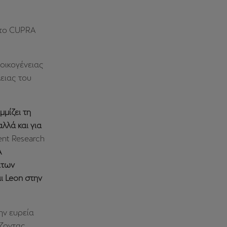
ε το CUPRA
οικογένειας
ειας του
μίζει τη
λλά και για
ent Research
A
άτων
ι Leon στην
ην ευρεία
ίζοντας