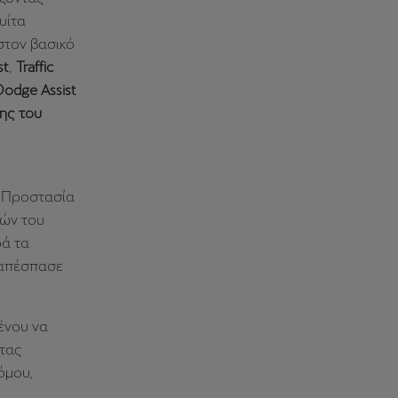
υίτα
τον βασικό
st
,
Traffic
Dodge Assist
ης του
: Προστασία
ών του
ρά τα
 απέσπασε
ένου να
ντας
όμου,