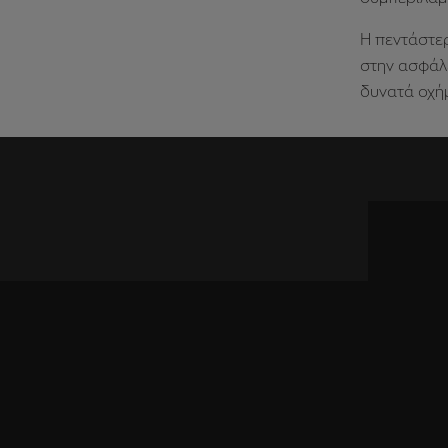
Η πεντάστε
στην ασφάλ
δυνατά οχή