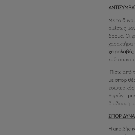
ΑΝΤΙΣΥΜΒΑ
Με το δυναμ
αμέσως μον
δρόμο. Οι 
χαρακτήρα 
χειρολαβές
καθιστώντας
Πίσω από το
με σπορ θέ
εσωτερικός
θυρών - μπο
διαδρομή σε
ΣΠΟΡ ΔΥΝ
Η ακριβής 