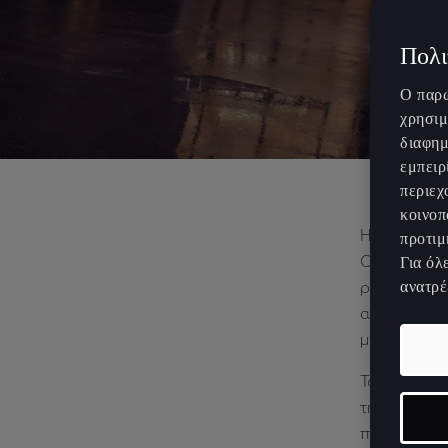
Πολι
Ο παρώ
χρησιμ
διαφημ
εμπειρ
περιεχ
κοινοπ
Η CUPRA συν
προτιμ
CUPRA Raval
Για όλ
ανατρέ
ριζοσπαστικ
απαιτούν πε
μπορούν να 
Το CUPRA Ra
την ηλεκτρο
προηγμένα 