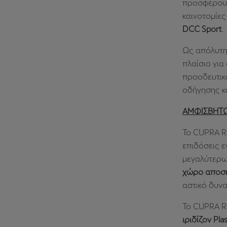
προσφέρουν
καινοτομίε
DCC Sport
.
Ως απόλυτη
πλαίσιο για
προοδευτικ
οδήγησης κ
ΑΜΦΙΣΒΗΤΩ
Το CUPRA Ra
επιδόσεις ε
μεγαλύτερων
χώρο αποσκ
αστικό δυνα
Το CUPRA Ra
ιριδίζον Pl