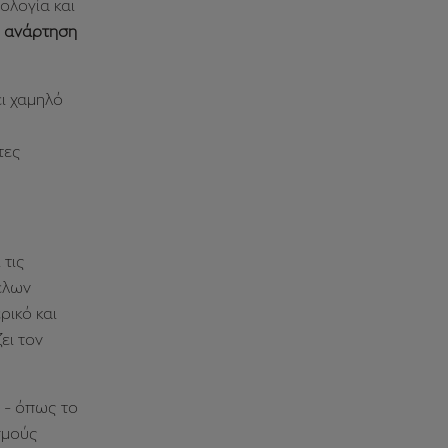
ολογία και
η
ανάρτηση
ι χαμηλό
τες
 τις
έλων
ρικό και
ει τον
 - όπως το
σμούς