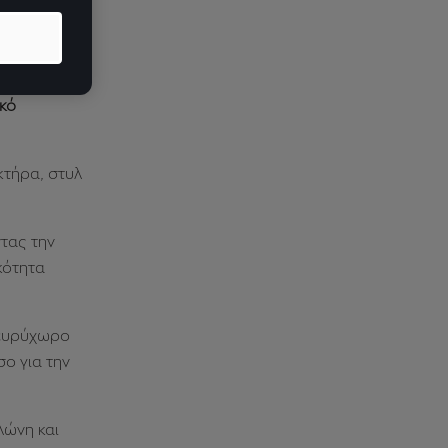
.
ικό
κτήρα, στυλ
τας την
κότητα
α ευρύχωρο
ο για την
λώνη και