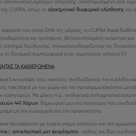
 απολαυστική εμπειρία οδήγησης, υποστηριζόμενη από τεχν
ς της CUPRA, όπως το
ηλεκτρονικό διαφορικό ολίσθησης
και 
 έκφραση του σπορ DNA της μάρκας, το CUPRA Raval διαθέτε
 σταθερότητα και πρόσφυση, βελτιστοποιημένη ανάρτηση και
ό σύστημα διεύθυνσης, επαναπροσδιορίζοντας τις δυνατότη
αι τη δυναμική συμπεριφορά ενός συμπαγούς αστικού EV.
ΝΤΑΣ ΤΑ ΚΑΘΙΕΡΩΜΕΝΑ
val ξαναγράφει τους κανόνες, συνδυάζοντας την ευελιξία και
νός hatchback με τον χώρο και την προσαρμοστικότητα μοντ
 κατηγοριών. Με μήκος 4 μ., εκπληκτικά πολυχρηστικό εσωτε
ευών 441 λίτρων
, δημιουργεί μια νέα κατηγορία που συνδυάζ
μισμό με την ευρυχωρία και την πρακτικότητα.
val προσφέρεται με ευρεία γκάμα επιλογών και νέα χρώματα
asma
ή
αποκλειστικά ματ φινιρίσματα
- καθώς και δύο συνδυα