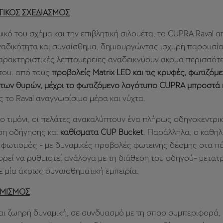
ΤΙΚΟΣ ΣΧΕΔΙΑΣΜΟΣ
ικό του σχήμα και την επιβλητική σιλουέτα, το CUPRA Raval α
αδικότητα και συναίσθημα, δημιουργώντας ισχυρή παρουσία
χαρακτηριστικές λεπτομέρειες αναδεικνύουν ακόμα περισσότ
του: από τους
προβολείς Matrix LED και τις κρυφές, φωτιζόμ
 των θυρών, μέχρι το φωτιζόμενο λογότυπο CUPRA μπροστά 
 το Raval αναγνωρίσιμο μέρα και νύχτα.
 τιμόνι, οι πελάτες ανακαλύπτουν ένα πλήρως οδηγοκεντρικ
ση οδήγησης και
καθίσματα CUP Bucket
. Παράλληλα, ο καθη
 φωτισμός - με δυναμικές προβολές φωτεινής δέσμης στα π
ρεί να ρυθμιστεί ανάλογα με τη διάθεση του οδηγού- μετατ
 μία άκρως συναισθηματική εμπειρία.
ΑΜΙΣΜΟΣ
και ζωηρή δυναμική, σε συνδυασμό με τη σπορ συμπεριφορά,