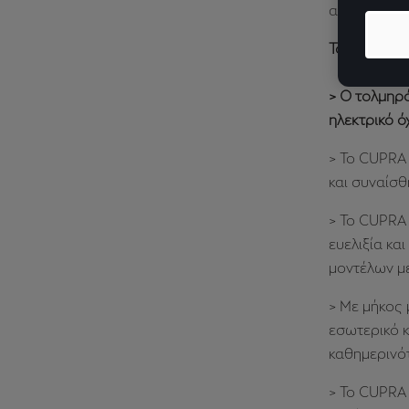
αναζητούν 
Το CUPRA R
> Ο τολμηρό
ηλεκτρικό 
> Το CUPRA 
και συναίσθ
> Το CUPRA 
ευελιξία κα
μοντέλων μ
> Με μήκος 
εσωτερικό κ
καθημερινότ
> Το CUPRA 