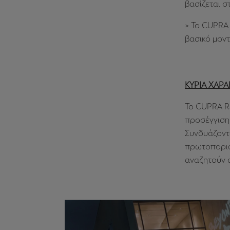
βασίζεται 
> Το CUPRA 
βασικό μον
ΚΥΡΙΑ ΧΑΡΑ
Το CUPRA Ra
προσέγγιση,
Συνδυάζοντ
πρωτοποριακ
αναζητούν 