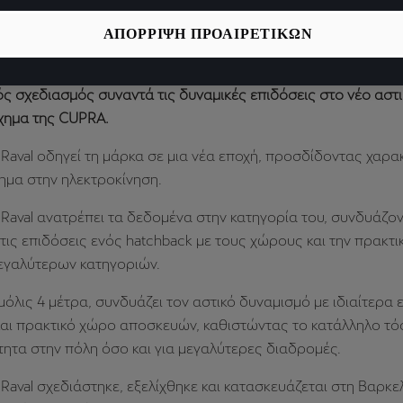
συναίσθημα και διαφοροποίηση.
ΑΠΟΡΡΙΨΗ ΠΡΟΑΙΡΕΤΙΚΩΝ
aval θα κυκλοφορήσει στους δρόμους το καλοκαίρι του 2026
ς σχεδιασμός συναντά τις δυναμικές επιδόσεις στο νέο αστ
όχημα της CUPRA.
Raval οδηγεί τη μάρκα σε μια νέα εποχή, προσδίδοντας χαρα
ημα στην ηλεκτροκίνηση.
Raval ανατρέπει τα δεδομένα στην κατηγορία του, συνδυάζον
ι τις επιδόσεις ενός hatchback με τους χώρους και την πρακτι
εγαλύτερων κατηγοριών.
μόλις 4 μέτρα, συνδυάζει τον αστικό δυναμισμό με ιδιαίτερ
αι πρακτικό χώρο αποσκευών, καθιστώντας το κατάλληλο τόσ
ητα στην πόλη όσο και για μεγαλύτερες διαδρομές.
Raval σχεδιάστηκε, εξελίχθηκε και κατασκευάζεται στη Βαρκε