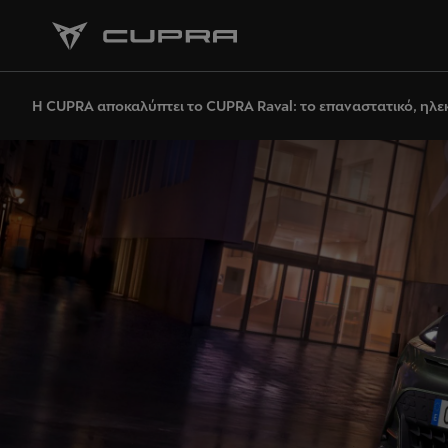
Η CUPRA αποκαλύπτει το CUPRA Raval: το επαναστατικό, ηλε