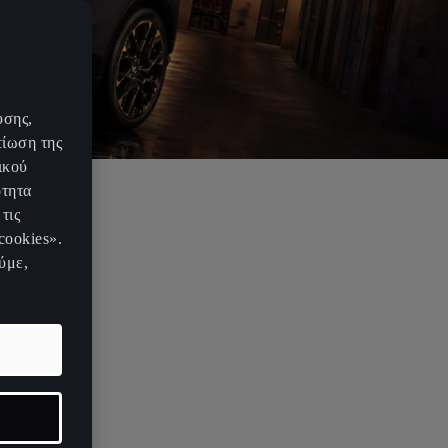
υσης,
τίωση της
ικού
ότητα
τις
ιέρα του
cookies».
 μια
ύμε,
 όσους
ά οχήματα
υνδυάζοντας
ταυτότητα,
 που