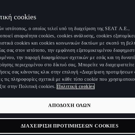
τική cookies
ν ιστότοπος, ο οποίος τελεί υπό τη διαχείριση της SEAT Α.Ε.,
οποιεί απαραίτητα cookies, cookies ανάλυσης, cookies εξατομίκε
ιστικά cookies και cookies κοινωνικών δικτύων με σκοπό τη βελ
ίας σας στον ιστότοπο, την εμφάνιση εξατομικευμένου διαφημιστ
ομένου, την παροχή διαφημίσεων σχετικών με εσάς και τη δυνατ
οίησης περιεχομένου στο δίκτυό σας. Μπορείτε να διαχειριστείτε 
εχίζει την αντισυμβατική της πορεία με την παγκόσμια πρεμ
ήσεις σας κάνοντας κλικ στην επιλογή «Διαχείριση προτιμήσεων 
. Το CUPRA Raval δεν είναι ένα ακόμη αυτοκίνητο πόλης, αλλά
ες τις πληροφορίες σχετικά με κάθε τύπο cookie που χρησιμοποιο
ξτε στην Πολιτική cookies.
Πολιτική cookies
ή πρόταση στην κατηγορία των αστικών EV, σχεδιασμένη για
ρισσότερα από κάθε διαδρομή. Αποδεικνύει ότι τα ηλεκτρικ
συνδυάζουν στυλ, επιδόσεις και συναίσθημα.
ΑΠΟΔΟΧΗ ΟΛΩΝ
val σηματοδοτεί την αρχή μιας νέας εποχής για τη μάρκα, σ
κίνηση με δυναμική υψηλών επιδόσεων, έντονη σχεδιαστική 
ΔΙΑΧΕΙΡΙΣΗ ΠΡΟΤΙΜΗΣΕΩΝ COOKIES
χαρακτηριστικά και δυνατότητες εξατομίκευσης για οδηγούς