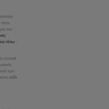
ποπνέει
 στον
ερο τον
ενες
και πίσω
-
ό cockpit
λωτικός
άνελ των
ρέπει κάθε