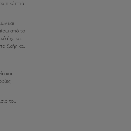
σωπικότητά
ιών και
πίσω από το
κό ήχο και
πο ζωής και
ία και
ορίες
άσιο του