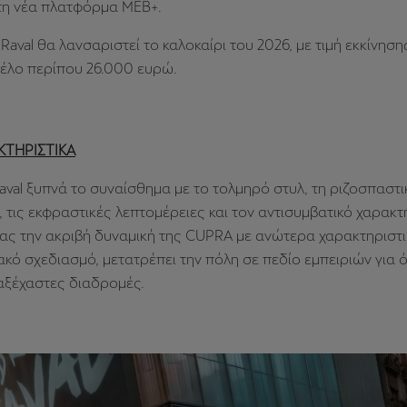
στη νέα πλατφόρμα MEB+.
Raval θα λανσαριστεί το καλοκαίρι του 2026, με τιμή εκκίνησης
τέλο περίπου 26.000 ευρώ.
ΚΤΗΡΙΣΤΙΚΑ
val ξυπνά το συναίσθημα με το τολμηρό στυλ, τη ριζοσπαστι
 τις εκφραστικές λεπτομέρειες και τον αντισυμβατικό χαρακτ
ας την ακριβή δυναμική της CUPRA με ανώτερα χαρακτηριστι
ό σχεδιασμό, μετατρέπει την πόλη σε πεδίο εμπειριών για 
αξέχαστες διαδρομές.