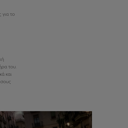
 για το
κή
ήρα του.
κά και
όσους