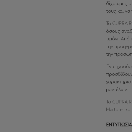
δίχρωμης ο
τους και να
Το CUPRA Ra
όσους αναζη
τιμόνι. Από
την προηγμ
την προσωπ
Ένα ηχοσύ
προσδίδουν 
χαρακτηρισ
μοντέλων.
Το CUPRA Ra
Martorell κα
ΕΝΤΥΠΩΣΙΑ