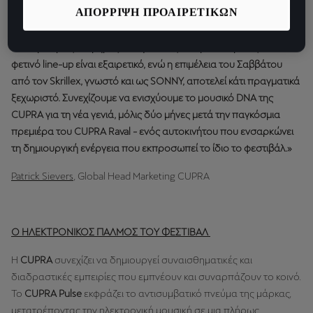
ΑΠΟΡΡΙΨΗ ΠΡΟΑΙΡΕΤΙΚΩΝ
τη δυνατότητα να συνεχίσουμε να εξερευνούμε νέους τρόπους
σύνδεσης της μουσικής, του design και του performance μέσα
από εμπειρίες τολμηρές, καθηλωτικές και εμπνευσμένες. Το
φετινό line-up είναι εξαιρετικό, ενώ η επιμέλεια του Σαββάτου
από τον Skrillex, γνωστό και ως SONNY, αποτελεί κάτι πραγματικά
ξεχωριστό. Συνεχίζουμε να ενισχύουμε το μουσικό DNA της
CUPRA για τη νέα γενιά, μόλις δύο μήνες μετά την παγκόσμια
πρεμιέρα του CUPRA Raval - ενός αυτοκινήτου που ενσαρκώνει
τη δημιουργική ενέργεια που εκπροσωπεί το ίδιο το φεστιβάλ.»
Patrick Sievers
, Global Head Marketing CUPRA
Ο ΗΛΕΚΤΡΟΝΙΚΟΣ ΠΑΛΜΟΣ ΤΟΥ ΦΕΣΤΙΒΑΛ
Η
CUPRA
συνεχίζει να δημιουργεί συναισθηματικές και
διαδραστικές εμπειρίες που εμπνέουν και συναρπάζουν το κοινό.
Το
CUPRA Pulse
εκφράζει το αντισυμβατικό πνεύμα της μάρκας,
μετατρέποντας την ηλεκτρονική μουσική σε μια πλήρως