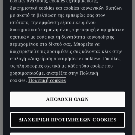
cookies ανάλυσης, cookies εξατομίκευσης,
διαφημιστικά cookies και cookies κοινωνικών δικτύων
Η CUPRA συνεχίζει να γιορτάζει τη δύναμη της μουσικής,
με σκοπό τη βελτίωση της εμπειρίας σας στον
αποτελώντας για μία ακόμη χρονιά τον ηλεκτρονικό παλμό του
ιστότοπο, την εμφάνιση εξατομικευμένου
Primavera Sound
της
Βαρκελώνης
μέσω του
CUPRA Pulse
. Μετά
διαφημιστικού περιεχομένου, την παροχή διαφημίσεων
την επιτυχημένη πρώτη παρουσία του στο περσινό φεστιβάλ, ο
σχετικών με εσάς και τη δυνατότητα κοινοποίησης
ειδικά διαμορφωμένος χώρος επιστρέφει στο παραλιακό
περιεχομένου στο δίκτυό σας. Μπορείτε να
μέτωπο της Βαρκελώνης από τις 4 έως τις 6 Ιουνίου,
διαχειριστείτε τις προτιμήσεις σας κάνοντας κλικ στην
προσφέροντας μια καθηλωτική εμπειρία open-air club με
επιλογή «Διαχείριση προτιμήσεων cookies». Για όλες
κορυφαίους καλλιτέχνες, απρόβλεπτες εμφανίσεις και ένα
τις πληροφορίες σχετικά με κάθε τύπο cookie που
ξεχωριστό πρόγραμμα για την τελευταία ημέρα.
χρησιμοποιούμε, ανατρέξτε στην Πολιτική
Παράλληλα, η μάρκα συνεχίζει να εξερευνά τα συναισθήματα και
cookies.
Πολιτική cookies
τις τάσεις που διαμορφώνουν τη νέα γενιά, σε μια χρονιά-
ορόσημο που σηματοδοτείται από την έλευση του
CUPRA Raval
,
ΑΠΟΔΟΧΗ ΟΛΩΝ
το οποίο θα πραγματοποιήσει την πρώτη του εμφάνιση στο
φεστιβάλ ως μέρος της εμπειρίας
CUPRA Pulse.
«Το Primavera Sound στη Βαρκελώνη εκφράζει απόλυτα την
ΔΙΑΧΕΙΡΙΣΗ ΠΡΟΤΙΜΗΣΕΩΝ COOKIES
ενέργεια και τη νοοτροπία που συνδέονται φυσικά με την CUPRA.
Η επιστροφή μας στο φεστιβάλ μέσω του CUPRA Pulse μας δίνει