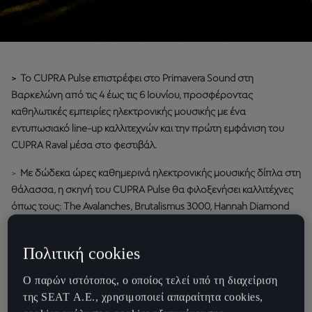
> To CUPRA Pulse επιστρέφει στο Primavera Sound στη
Βαρκελώνη από τις 4 έως τις 6 Ιουνίου, προσφέροντας
καθηλωτικές εμπειρίες ηλεκτρονικής μουσικής με ένα
εντυπωσιακό line-up καλλιτεχνών και την πρώτη εμφάνιση του
CUPRA Raval μέσα στο φεστιβάλ.
>
Με δώδεκα ώρες καθημερινά ηλεκτρονικής μουσικής δίπλα στη
θάλασσα, η σκηνή του CUPRA Pulse θα φιλοξενήσει καλλιτέχνες
όπως τους: The Avalanches, Brutalismus 3000, Hannah Diamond
και Rustie, ενώ η τελευταία βραδιά θα περιλαμβάνει μια ειδικά
επιμελημένη επιλογή καλλιτεχνών.
Πολιτική cookies
>
Το CUPRA Stage θα υποδεχθεί ένα ισχυρό καλλιτεχνικό
Ο παρών ιστότοπος, ο οποίος τελεί υπό τη διαχείριση
πρόγραμμα και θα φιλοξενήσει τις τελευταίες εμφανίσεις κάθε
της SEAT Α.Ε., χρησιμοποιεί απαραίτητα cookies,
βραδιάς του φεστιβάλ.