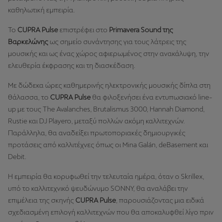
καθηλωτική εμπειρία.
Το
CUPRA Pulse
επιστρέφει στο
Primavera Sound της
Βαρκελώνης
ως σημείο συνάντησης για τους λάτρεις της
μουσικής και ως ένας χώρος αφιερωμένος στην ανακάλυψη, την
ελευθερία έκφρασης και τη διασκέδαση.
Με δώδεκα ώρες καθημερινής ηλεκτρονικής μουσικής δίπλα στη
θάλασσα, το
CUPRA Pulse
θα φιλοξενήσει ένα εντυπωσιακό line-
up με τους The Avalanches, Brutalismus 3000, Hannah Diamond,
Rustie και DJ Playero, μεταξύ πολλών ακόμη καλλιτεχνών.
Παράλληλα, θα αναδείξει πρωτοποριακές δημιουργικές
προτάσεις από καλλιτέχνες όπως οι Mina Galán, deBasement και
Debit.
Η εμπειρία θα κορυφωθεί την τελευταία ημέρα, όταν ο Skrillex,
υπό το καλλιτεχνικό ψευδώνυμο SONNY, θα αναλάβει την
επιμέλεια της σκηνής
CUPRA Pulse
, παρουσιάζοντας μια ειδικά
σχεδιασμένη επιλογή καλλιτεχνών που θα αποκαλυφθεί λίγο πριν