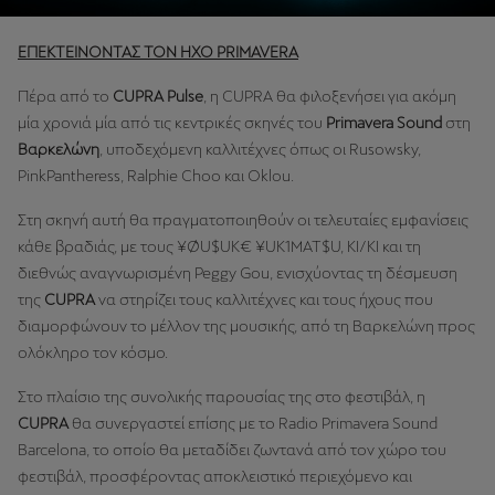
ΕΠΕΚΤΕΙΝΟΝΤΑΣ ΤΟΝ ΗΧΟ PRIMAVERA
Πέρα από το
CUPRA Pulse
, η CUPRA θα φιλοξενήσει για ακόμη
μία χρονιά μία από τις κεντρικές σκηνές του
Primavera Sound
στη
Βαρκελώνη
, υποδεχόμενη καλλιτέχνες όπως οι Rusowsky,
PinkPantheress, Ralphie Choo και Oklou.
Στη σκηνή αυτή θα πραγματοποιηθούν οι τελευταίες εμφανίσεις
κάθε βραδιάς, με τους ¥ØU$UK€ ¥UK1MAT$U, KI/KI και τη
διεθνώς αναγνωρισμένη Peggy Gou, ενισχύοντας τη δέσμευση
της
CUPRA
να στηρίζει τους καλλιτέχνες και τους ήχους που
διαμορφώνουν το μέλλον της μουσικής, από τη Βαρκελώνη προς
ολόκληρο τον κόσμο.
Στο πλαίσιο της συνολικής παρουσίας της στο φεστιβάλ, η
CUPRA
θα συνεργαστεί επίσης με το Radio Primavera Sound
Barcelona, το οποίο θα μεταδίδει ζωντανά από τον χώρο του
φεστιβάλ, προσφέροντας αποκλειστικό περιεχόμενο και