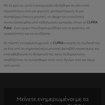
Με τα χρόνια, αυτή η συνεργασία εξελίχθηκε σε κάτι πολύ
περισσότερο από μια χορηγία, μετατρεπόμενη σε μια
πλατφόρμα όπου η μουσική, το design και η κοινότητα
συναντώνται μέσα από καθηλωτικές εμπειρίες όπως το
CUPRA
Pulse
- έναν χώρο που δημιουργήθηκε για να χορεύεις, να
ανακαλύπτεις και να συνδέεσαι.
Για πέμπτη συνεχόμενη χρονιά, η
CUPRA
ενισχύει τη σύνδεσή της
με ένα από τα σημαντικότερα μουσικά φεστιβάλ παγκοσμίως και
επαναβεβαιώνει τη δέσμευσή της προς τη Βαρκελώνη,
ανεβάζοντας το συναίσθημα τόσο στον δρόμο όσο και πέρα
από αυτόν.
Μείνετε ενημερωμένοι με τα