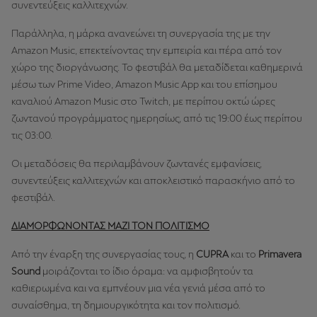
συνεντεύξεις καλλιτεχνών.
Παράλληλα, η μάρκα ανανεώνει τη συνεργασία της με την
Amazon Music, επεκτείνοντας την εμπειρία και πέρα από τον
χώρο της διοργάνωσης. Το φεστιβάλ θα μεταδίδεται καθημερινά
μέσω των Prime Video, Amazon Music App και του επίσημου
καναλιού Amazon Music στο Twitch, με περίπου οκτώ ώρες
ζωντανού προγράμματος ημερησίως, από τις 19:00 έως περίπου
τις 03:00.
Οι μεταδόσεις θα περιλαμβάνουν ζωντανές εμφανίσεις,
συνεντεύξεις καλλιτεχνών και αποκλειστικό παρασκήνιο από το
φεστιβάλ.
ΔΙΑΜΟΡΦΩΝΟΝΤΑΣ ΜΑΖΙ ΤΟΝ ΠΟΛΙΤΙΣΜΟ
Από την έναρξη της συνεργασίας τους, η
CUPRA
και το
Primavera
Sound
μοιράζονται το ίδιο όραμα: να αμφισβητούν τα
καθιερωμένα και να εμπνέουν μια νέα γενιά μέσα από το
συναίσθημα, τη δημιουργικότητα και τον πολιτισμό.