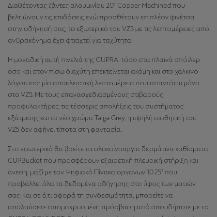
Διαθέτοντας ζάντες αλουμινίου 20" Copper Machined που
βελτιώνουν τις επιδόσεις ενώ προσθέτουν επιπλέον φινέτσα
στην οδήγησή σας, το εξωτερικό του VZ5 με τις λεπτομέρειες από
ανθρακόνημα έχει φτιαχτεί για ταχύτητα.
Η μοναδική αυτή πινελιά της CUPRA, τόσο στα πλαϊνά σπόιλερ
όσο και στον πίσω διαχύτη επεκτείνεται ακόμη και στο χάλκινο
λόγοτυπο: μία αποκλειστική λεπτομέρεια που απαντάται μόνο
στο VZ5. Με τους επανασχεδιασμένους στιβαρούς
προφυλακτήρες, τις τέσσερις απολήξεις του συστήματος
εξάτμισης και το νέο χρώμα Taiga Grey, η υψηλή αισθητική του
VZ5 δεν αφήνει τίποτα στη φαντασία.
Στο εσωτερικό θα βρείτε τα ολοκαίνουργια δερμάτινα καθίσματα
CUPBucket που προσφέρουν εξαιρετική πλευρική στήριξη και
άνεση, μαζί με τον Ψηφιακό Πίνακα οργάνων 10.25" που
προβάλλει όλα τα δεδομένα οδήγησης στο ύψος των ματιών
σας. Και σε ό,τι αφορά τη συνδεσιμότητα, μπορείτε να
απολαύσετε απομακρυσμένη πρόσβαση από οπουδήποτε με το