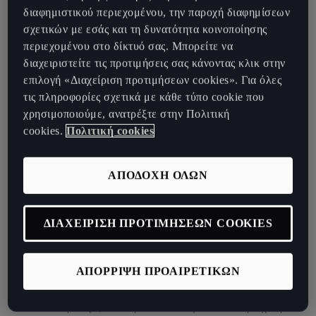
διαφημιστικού περιεχομένου, την παροχή διαφημίσεων
τροφοδοτεί, το πλήρες πεδίο των δυνατοτήτων του CUPRA
σχετικών με εσάς και τη δυνατότητα κοινοποίησης
Formentor VZ5 προσφέρει ένα επίτευγμα που
περιεχομένου στο δίκτυό σας. Μπορείτε να
επαναπροσδιορίζει την σύγχρονη μηχανική και τον σχεδιασμό.
διαχειριστείτε τις προτιμήσεις σας κάνοντας κλικ στην
Αυτή είναι πραγματικά η πιο προοδευτική έκφραση των καθαρών
επιλογή «Διαχείριση προτιμήσεων cookies». Για όλες
επιδόσεων CUPRA και της αποκλειστικότητας μέχρι σήμερα.
τις πληροφορίες σχετικά με κάθε τύπο cookie που
χρησιμοποιούμε, ανατρέξτε στην Πολιτική
cookies.
Πολιτική cookies
ΑΠΟΔΟΧΗ ΟΛΩΝ
ΔΙΑΧΕΙΡΙΣΗ ΠΡΟΤΙΜΗΣΕΩΝ COOKIES
Τι μπορείτε λοιπόν να περιμένετε από το VZ5; Το πιο ισχυρό
CUPRA μέχρι τώρα έχει ένα δυναμικό 5-κύλινδρο κινητήρα 2,5
ΑΠΟΡΡΙΨΗ ΠΡΟΑΙΡΕΤΙΚΩΝ
λίτρων που αποδίδει 390hp ενώ παράγει τον πιο ζεστό, πιο
συναρπαστικό βρυχηθμό κινητήρα της σειράς. Επιταχύνει στα
100km/h σε μόλις 4,2 δευτερόλεπτα και φτάνει τελική ταχύτητα