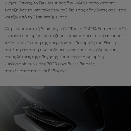
κινήσει. Επίσης, το Park Assist σας διευκολύνει τόσο κατά την
έναρξη όσο και στο τέλος του ταξιδιού σας οδηγώντας σας μέσα
και έξω από τη θέση στάθμευσης.
Ως μία πραγματική δημιουργία CUPRA, το CUPRA Formentor VZ5
είναι κάτι που πρέπει να το ζήσετε πριν μπορέσετε να εκτιμήσετε
πλήρως την έκταση της απεριόριστης δυναμικής του. Είναι η
απόλυτη έκφραση των επιδόσεων, ένας μόνιμος φόρος τιμής
στους λάτρεις της οδήγησης. Και με την περιορισμένη
κυκλοφορία των μόλις 7.000 μονάδων η διαρκής
αποκλειστικότητα είναι δεδομένη.