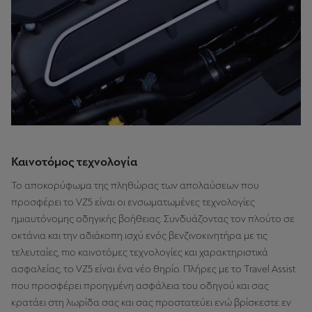
Καινοτόμος τεχνολογία
Το αποκορύφωμα της πληθώρας των απολαύσεων που
προσφέρει το VZ5 είναι οι ενσωματωμένες τεχνολογίες
ημιαυτόνομης οδηγικής βοήθειας. Συνδυάζοντας τον πλούτο σε
οκτάνια και την αδιάκοπη ισχύ ενός βενζινοκινητήρα με τις
τελευταίες, πιο καινοτόμες τεχνολογίες και χαρακτηριστικά
ασφαλείας, το VZ5 είναι ένα νέο θηρίο. Πλήρες με το Travel Assist
που προσφέρει προηγμένη ασφάλεια του οδηγού και σας
κρατάει στη λωρίδα σας και σας προστατεύει ενώ βρίσκεστε εν