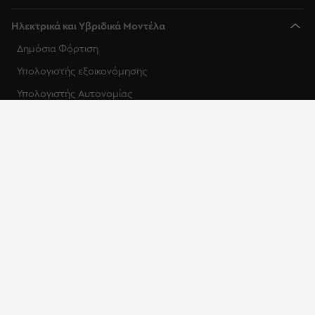
Ηλεκτρικά και Υβριδικά Μοντέλα
Δημόσια Φόρτιση
Υπολογιστής εξοικονόμησης
Υπολογιστής Αυτονομίας
Οικιακή Φόρτιση
Συμβουλές Ηλεκτροκίνησης
Τα Οφέλη της Αγοράς ενός Ηλεκτρικού Αυτοκινήτου το 2025
Πώς επηρεάζει το κρύο τα ηλεκτρικά αυτοκίνητα
Τι είναι ένα αμιγώς ηλεκτρικό όχημα με μπαταρία (BEV);
Τι είναι ένα Plug-in Hybrid (PHEV) και πώς λειτουργεί;
Κάτοχοι
Υπηρεσίες για Κατόχους
Εγχειρίδια Χρήσης