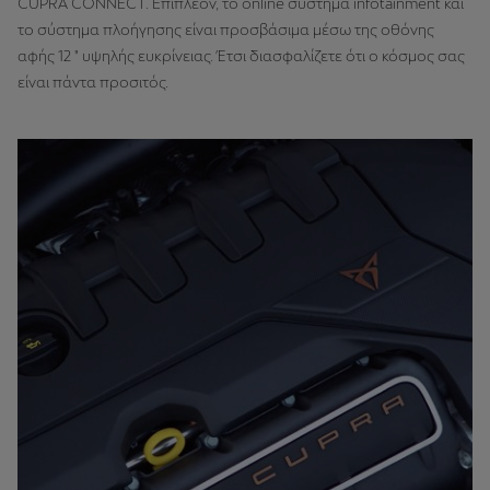
CUPRA CONNECT. Επιπλέον, το online σύστημα infotainment και
το σύστημα πλοήγησης είναι προσβάσιμα μέσω της οθόνης
αφής 12 " υψηλής ευκρίνειας. Έτσι διασφαλίζετε ότι ο κόσμος σας
είναι πάντα προσιτός.