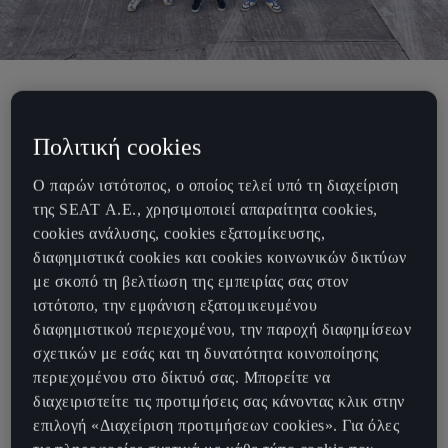
Οι παίχτες της FC Barcelona διαμορφώνουν τα νέα τους CUPRA
στην πίστα Terramar.»
Πολιτική cookies
H FC Barcelona με τους 22 παίχτες και τον διευθυντή
Ο παρών ιστότοπος, ο οποίος τελεί υπό τη διαχείριση
Hansi Flick, δοκίμασαν όλα τα μοντέλα της CUPRA
της SEAT Α.Ε., χρησιμοποιεί απαραίτητα cookies,
Τα νέα CUPRA Terramar & CUPRA Tavascan, μαζί με
cookies ανάλυσης, cookies εξατομίκευσης,
το θρυλικό CUPRA Formentor ήταν τα αγαπημένα
διαφημιστικά cookies και cookies κοινωνικών δικτύων
μοντέλα των παιχτών
με σκοπό τη βελτίωση της εμπειρίας σας στον
ιστότοπο, την εμφάνιση εξατομικευμένου
Η CUPRA και η FC Barcelona συνεχίζουν να
διαφημιστικού περιεχομένου, την παροχή διαφημίσεων
ενισχύουν τη συμμαχία τους, στηριζόμενη σε μία
σχετικών με εσάς και τη δυνατότητα κοινοποίησης
κοινή δέσμευση να υποστηρίζουν νέα ταλέντα ενώ
περιεχομένου στο δίκτυό σας. Μπορείτε να
εμπνέουν τον κόσμο από τη Βαρκελώνη
διαχειριστείτε τις προτιμήσεις σας κάνοντας κλικ στην
επιλογή «Διαχείριση προτιμήσεων cookies». Για όλες