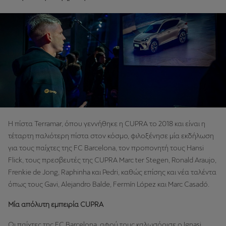
Η πίστα Terramar, όπου γεννήθηκε η CUPRA το 2018 και είναι η
τέταρτη παλιότερη πίστα στον κόσμο, φιλοξένησε μία εκδήλωση
για τους παίχτες της FC Barcelona, τον προπονητή τους Hansi
Flick, τους πρεσβευτές της CUPRA Marc ter Stegen, Ronald Araujo,
Frenkie de Jong, Raphinha και Pedri, καθώς επίσης και νέα ταλέντα
όπως τους Gavi, Alejandro Balde, Fermín López και Marc Casadó.
Μία απόλυτη εμπειρία CUPRA
Oι παίχτες της FC Barcelona, αφού τους καλωσόρισε ο Ignasi