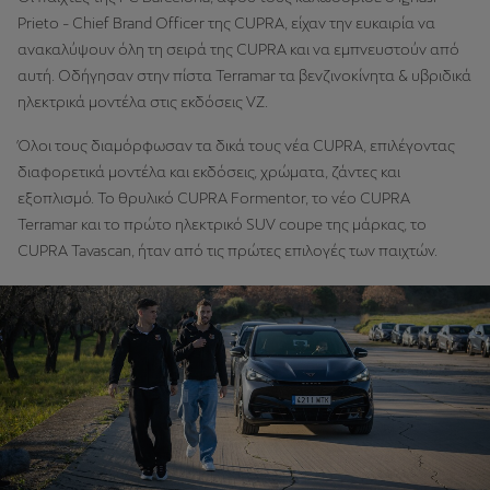
Prieto - Chief Brand Officer της CUPRA, είχαν την ευκαιρία να
ανακαλύψουν όλη τη σειρά της CUPRA και να εμπνευστούν από
αυτή. Οδήγησαν στην πίστα Terramar τα βενζινοκίνητα & υβριδικά
ηλεκτρικά μοντέλα στις εκδόσεις VZ.
Όλοι τους διαμόρφωσαν τα δικά τους νέα CUPRA, επιλέγοντας
διαφορετικά μοντέλα και εκδόσεις, χρώματα, ζάντες και
εξοπλισμό. Το θρυλικό CUPRA Formentor, το νέο CUPRA
Terramar και το πρώτο ηλεκτρικό SUV coupe της μάρκας, το
CUPRA Tavascan, ήταν από τις πρώτες επιλογές των παιχτών.