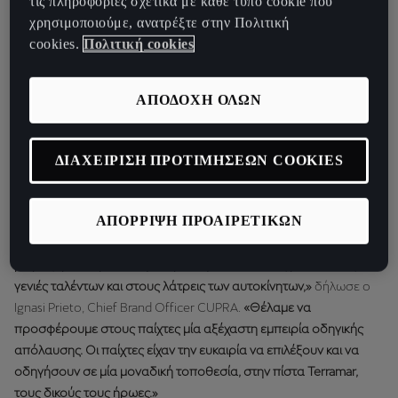
τις πληροφορίες σχετικά με κάθε τύπο cookie που
Οι παίχτες της FC Barcelona είχαν μία συναρπαστική οδηγική
χρησιμοποιούμε, ανατρέξτε στην Πολιτική
εμπειρία με τα νέα CUPRA, στην πίστα Terramar. Οι
cookies.
Πολιτική cookies
ποδοσφαιριστές είχαν την ευκαιρία να νιώσουν τον κόσμο της
CUPRA εξερευνώντας όλα τα μοντέλα της μάρκας και
ΑΠΟΔΟΧΗ ΟΛΩΝ
ανακαλύπτοντας τα ισχυρά συναισθήματα που μπορεί κανείς να
νιώσει οδηγώντας ένα CUPRA. Αμέσως μετά, οι παίκτες είχαν την
ευκαιρία να επιλέξουν το αγαπημένο τους αυτοκίνητο και να το
ΔΙΑΧΕΙΡΙΣΗ ΠΡΟΤΙΜΗΣΕΩΝ COOKIES
διαμορφώσουν ανάλογα με τις προτιμήσεις τους.
«Η σχέση μας με την FC Barcelona είναι κάτι παραπάνω από
ΑΠΟΡΡΙΨΗ ΠΡΟΑΙΡΕΤΙΚΩΝ
συνεργασία. Και εμείς και το club έχουμε προκλητικό πνεύμα και
τη φιλοδοξία του νικητή που μας κάνουν να ξεχωρίζουμε. Επίσης,
μοιραζόμαστε μία κοινή δέσμευση απέναντι στις μελλοντικές
γενιές ταλέντων και στους λάτρεις των αυτοκίνητων,»
δήλωσε ο
Ignasi Prieto, Chief Brand Officer CUPRA.
«Θέλαμε να
προσφέρουμε στους παίχτες μία αξέχαστη εμπειρία οδηγικής
απόλαυσης. Οι παίχτες είχαν την ευκαιρία να επιλέξουν και να
οδηγήσουν σε μία μοναδική τοποθεσία, στην πίστα Terramar,
τους δικούς τους ήρωες.»