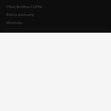
Οδική Βοήθεια CUPRA
Φύλλα Διάσωσης
Αξεσουάρ
Πληροφορίες
Επικοινωνία
Προσβασιμότητα
EU Data Act
Πολιτική Απορρήτου ADAS
Σχετικά με εμάς