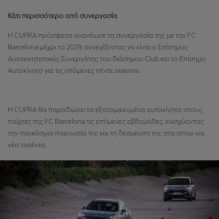
Κάτι περισσότερο από συνεργασία
H CUPRA πρόσφατα ανανέωσε τη συνεργασία της με την FC
Barcelona μέχρι το 2029, συνεχίζοντας να είναι ο Επίσημος
Αυτοκινητιστικός Συνεργάτης του διάσημου Club και το Επίσημο
Αυτοκίνητο για τις επόμενες πέντε seasons.
Η CUPRA θα παραδώσει τα εξατομικευμένα αυτοκίνητα στους
παίχτες της FC Barcelona τις επόμενες εβδομάδες, ενισχύοντας
την παγκόσμια παρουσία της και τη δέσμευση της στα σπορ και
νέα ταλέντα.