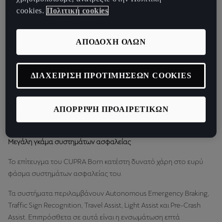
η μάρκα έχει δεσμευτεί να προσφέρει αυτοκίνητα που
cookies.
Πολιτική cookies
συνδυάζουν σύγχρονες επιδόσεις και μέγιστη ασφάλεια. Αλλά
αυτή τη φορά σε ένα 100% ηλεκτρικό μοντέλο.
ΑΠΟΔΟΧΗ ΟΛΩΝ
«Η CUPRA δεσμεύεται όχι μόνο να μεταφέρει συναισθήματα
στον ηλεκτρικό κόσμο αλλά επίσης τα υψηλότερα πρότυπα
ασφαλείας στην αγορά»,
δήλωσε ο
Dr. Werner Tietz, Executive
ΔΙΑΧΕΙΡΙΣΗ ΠΡΟΤΙΜΗΣΕΩΝ COOKIES
Vice-President for Research and Development της CUPRA.
«Το
έχουμε αποδείξει αυτό στο παρελθόν με το CUPRA Formentor
ΑΠΟΡΡΙΨΗ ΠΡΟΑΙΡΕΤΙΚΩΝ
και το CUPRA Leon και τώρα συνεχίσαμε τη δέσμευσή μας για την
ασφάλεια με τη βαθμολογία 5 αστέρων του CUPRA Born».
Μεγάλη γκάμα συστημάτων ασφαλείας
Το επίτευγμα του CUPRA Born κατέστη δυνατό χάρη στο ευρύ
φάσμα συστημάτων ασφαλείας του.
Τα συστήματα περιλαμβάνουν Autonomous Emergency Braking,
Traffic Sign Recognition, Travel Assist, Light Assist και Pre-Crash
Assist. Επιπρόσθετα σε αυτά είναι η ενσωμάτωση επτά