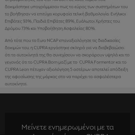
δοκιμάστηκε υπογράμμισαν πως το εύρος των συστημάτων του
το βοήθησαν να επιτύχει κορυφαία τελική βαθμολογία: Ενήλικοι
Επιβάτες 93%, Παιδιά Επιβάτες 89%, Ευάλωτοι Χρήστες του
Δρόμου
73% και Υποβοήθηση Ασφαλείας 80%.
Από τότε που το Euro NCAP επαναξιολόγησε τις διαδικασίες
δοκιμών του, η CUPRA εργάστηκε σκληρά για να διαβεβαιώσει
ότι τα αυτοκίνητά της θα συνεχίσουν να σκοράρουν υψηλά και το
γεγονός ότι το CUPRA Born μαζί με το CUPRA Formentor και το
CUPRA Leon πέτυχαν αξιολόγηση 5 αστέρων αποτελεί απόδειξη
της αφοσίωσης της μάρκας στο να παρέχει τα ασφαλέστερα
αυτοκίνητα.
Μείνετε ενημερωμένοι με τα