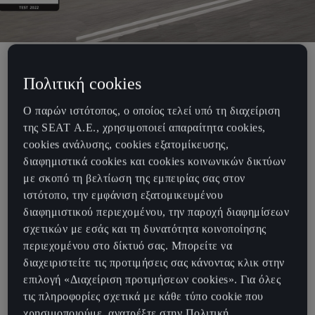
Πολιτική cookies
Το CUPRA Born επιτυγχάνει
Ο παρών ιστότοπος, ο οποίος τελεί υπό τη διαχείριση
βαθμολογία ασφάλειας Euro NCAP 5
της SEAT Α.Ε., χρησιμοποιεί απαραίτητα cookies,
αστέρων
cookies ανάλυσης, cookies εξατομίκευσης,
διαφημιστικά cookies και cookies κοινωνικών δικτύων
με σκοπό τη βελτίωση της εμπειρίας σας στον
Το CUPRA Born, το πρώτο 100% ηλεκτρικό μοντέλο της μάρκας,
ιστότοπο, την εμφάνιση εξατομικευμένου
που προσφέρει μοναδική σχεδίαση και κορυφαίες επιδόσεις,
διαφημιστικού περιεχομένου, την παροχή διαφημίσεων
συνέχισε τα εξαιρετικά αποτελέσματα της εταιρείας κατά τη
σχετικών με εσάς και τη δυνατότητα κοινοποίησης
διάρκεια των δοκιμών ασφαλείας του Euro NCAP, επιτυγχάνοντας
περιεχομένου στο δίκτυό σας. Μπορείτε να
βαθμολογία 5 αστέρων.
διαχειριστείτε τις προτιμήσεις σας κάνοντας κλικ στην
Ένα σημαντικό αποτέλεσμα για το CUPRA Born, που μαζί με το
επιλογή «Διαχείριση προτιμήσεων cookies». Για όλες
CUPRA Formentor και το CUPRA Leon εντάσσεται στα
τις πληροφορίες σχετικά με κάθε τύπο cookie που
αυτοκίνητα των πέντε αστέρων, τονίζοντας για άλλη μία φορά ότι
χρησιμοποιούμε, ανατρέξτε στην Πολιτική