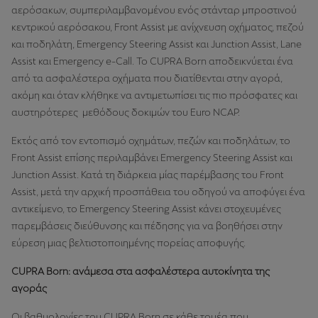
αερόσακων, συμπεριλαμβανομένου ενός στάνταρ μπροστινού
κεντρικού αερόσακου, Front Assist με ανίχνευση οχήματος, πεζού
και ποδηλάτη, Emergency Steering Assist και Junction Assist, Lane
Assist και Emergency e-Call. Το CUPRA Born αποδεικνύεται ένα
από τα ασφαλέστερα οχήματα που διατίθενται στην αγορά,
ακόμη και όταν κλήθηκε να αντιμετωπίσει τις πιο πρόσφατες και
αυστηρότερες μεθόδους δοκιμών του Euro NCAP.
Εκτός από τον εντοπισμό οχημάτων, πεζών και ποδηλάτων, το
Front Assist επίσης περιλαμβάνει Emergency Steering Assist και
Junction Assist. Κατά τη διάρκεια μίας παρέμβασης του Front
Assist, μετά την αρχική προσπάθεια του οδηγού να αποφύγει ένα
αντικείμενο, το Emergency Steering Assist κάνει στοχευμένες
παρεμβάσεις διεύθυνσης και πέδησης για να βοηθήσει στην
εύρεση μιας βελτιστοποιημένης πορείας αποφυγής.
CUPRA Born: ανάμεσα στα ασφαλέστερα αυτοκίνητα της
αγοράς
Οι βαθμολογίες του CUPRA Born σε κάθε τομέα που