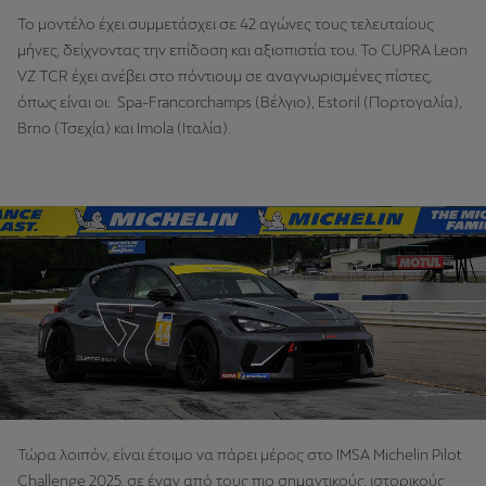
Το μοντέλο έχει συμμετάσχει σε 42 αγώνες τους τελευταίους
μήνες, δείχνοντας την επίδοση και αξιοπιστία του. Το CUPRA Leon
VZ TCR έχει ανέβει στο πόντιουμ σε αναγνωρισμένες πίστες,
όπως είναι οι: Spa-Francorchamps (Βέλγιο), Estoril (Πορτογαλία),
Brno (Τσεχία) και Imola (Ιταλία).
Τώρα λοιπόν, είναι έτοιμο να πάρει μέρος στο IMSA Michelin Pilot
Challenge 2025, σε έναν από τους πιο σημαντικούς, ιστορικούς