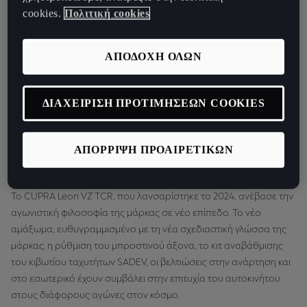
cookies.
Πολιτική cookies
ΗΠΑ και μάλιστα πριν από το λανσάρισμά του αυτοκινήτου στην
αγορά, το οποίο προβλέπεται να γίνει στο τέλος της δεκαετίας»,
είπε ο
Xavi Serra, Head CUPRA Racing.
ΑΠΟΔΟΧΗ ΟΛΩΝ
«Η IMSA καλωσορίζει την CUPRA στην οικογένεια των
συνεργατών της,»
είπε o
John Doonan
Πρόεδρος της IMSA.
«Αυτή
ΔΙΑΧΕΙΡΙΣΗ ΠΡΟΤΙΜΗΣΕΩΝ COOKIES
η συνεργασία είναι μοναδική, αφού δίνει τη δυνατότητα στην
CUPRA να συστηθεί ουσιαστικά πριν από την προγραμματισμένη
επέκτασή της στην αγορά της Αμερικής.»
ΑΠΟΡΡΙΨΗ ΠΡΟΑΙΡΕΤΙΚΩΝ
Ένα αγωνιστικό αυτοκίνητο, σχεδιασμένο να πετύχει
Το CUPRA Leon VZ TCR, που λανσαρίστηκε το 2024, ανέβασε την
αγωνιστική φιλοσοφία της μάρκας σε νέο επίπεδο. Το νέο
αμάξωμα, ευθυγραμμισμένο με τη νέα σχεδιαστική γλώσσα της
μάρκας, η ρύθμιση του μπροστινού άξονα, το κιτ αναβάθμισης
του κιβωτίου ταχυτήτων SADEV, οι βελτιώσεις στην ανάρτηση και
στο εσωτερικό έχουν συμβάλει στην επιτυχία του αυτοκινήτου
στους διάφορους αγώνες στον κόσμο.