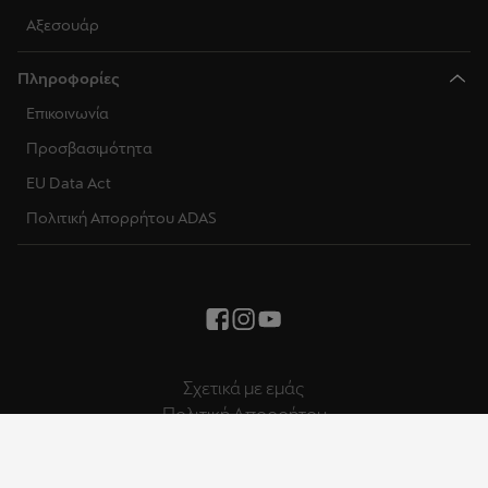
Αξεσουάρ
Πληροφορίες
Επικοινωνία
Προσβασιμότητα
EU Data Act
Πολιτική Απορρήτου ADAS
Σχετικά με εμάς
Πολιτική Απορρήτου
Πολιτική Cookies
Νομική Σημείωση