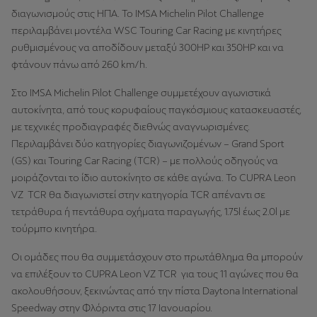
διαγωνισμούς στις ΗΠΑ. Το IMSA Michelin Pilot Challenge
περιλαμβάνει μοντέλα WSC Touring Car Racing με κινητήρες
ρυθμισμένους να αποδίδουν μεταξύ 300HP και 350HP και να
φτάνουν πάνω από 260 km/h.
Στο IMSA Michelin Pilot Challenge συμμετέχουν αγωνιστικά
αυτοκίνητα, από τους κορυφαίους παγκόσμιους κατασκευαστές,
με τεχνικές προδιαγραφές διεθνώς αναγνωρισμένες.
Περιλαμβάνει δύο κατηγορίες διαγωνιζομένων – Grand Sport
(GS) και Touring Car Racing (TCR) – με πολλούς οδηγούς να
μοιράζονται το ίδιο αυτοκίνητο σε κάθε αγώνα. Το CUPRA Leon
VZ TCR θα διαγωνιστεί στην κατηγορία TCR απέναντι σε
τετράθυρα ή πεντάθυρα οχήματα παραγωγής, 1.75l έως 2.0l με
τούρμπο κινητήρα.
Οι ομάδες που θα συμμετάσχουν στο πρωτάθλημα θα μπορούν
να επιλέξουν το CUPRA Leon VZ TCR για τους 11 αγώνες που θα
ακολουθήσουν, ξεκινώντας από την πίστα Daytona International
Speedway στην Φλόριντα στις 17 Ιανουαρίου.