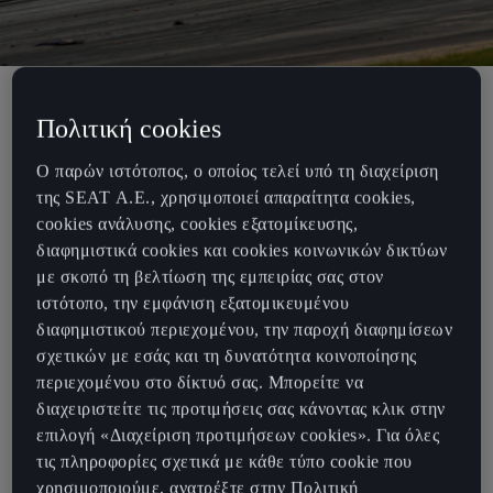
Το αγωνιστικό αυτοκίνητο CUPRA Leon VZ TCR
Πολιτική cookies
φτάνει στις Ηνωμένες Πολιτείες της Αμερικής για να
Ο παρών ιστότοπος, ο οποίος τελεί υπό τη διαχείριση
αναμετρηθεί στο IMSA Michelin Pilot Challenge 2025
της SEAT Α.Ε., χρησιμοποιεί απαραίτητα cookies,
cookies ανάλυσης, cookies εξατομίκευσης,
διαφημιστικά cookies και cookies κοινωνικών δικτύων
Το CUPRA Leon VZ TCR είναι έτοιμο να κάνει το ντεμπούτο του
με σκοπό τη βελτίωση της εμπειρίας σας στον
στις ΗΠΑ το 2025, όπου θα διαγωνιστεί στο IMSA Michelin Pilot
ιστότοπο, την εμφάνιση εξατομικευμένου
Challenge. Οι νίκες που πέτυχε το αυτοκίνητο νωρίτερα τη φετινή
διαφημιστικού περιεχομένου, την παροχή διαφημίσεων
χρονιά, είναι αυτές που του άνοιξαν την πόρτα στο TCR του
σχετικών με εσάς και τη δυνατότητα κοινοποίησης
IMSA.
περιεχομένου στο δίκτυό σας. Μπορείτε να
διαχειριστείτε τις προτιμήσεις σας κάνοντας κλικ στην
«Οι αγώνες είναι στο DNA της CUPRA. Πάντα αναζητούμε νέες
επιλογή «Διαχείριση προτιμήσεων cookies». Για όλες
προκλήσεις που μας κάνουν καλύτερους και σίγουρα το IMSA
τις πληροφορίες σχετικά με κάθε τύπο cookie που
Michelin Pilot Challenge είναι μία από αυτές. Είμαστε
χρησιμοποιούμε, ανατρέξτε στην Πολιτική
ενθουσιασμένοι που συμμετέχουμε στον πρώτο διαγωνισμό στις