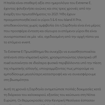
H Ιταλία είναι σταθερή αξία στο ημερολόγιο του Extreme E,
έχοντας φιλοξενήσει αγώνες και στις τρεις χρονιές από την
έναρξη του πρωταθλήματος το 2021. Ήδη έχουν
πραγματοποιηθεί εκεί οι γύροι 5 & 6 του Island X Prix,
αποδεικνύοντας χωρίς αμφιβολία ότι η Σαρδηνία είναι ένα μέρος
που προσφέρει ένταση και σίγουρα οι επόμενοι γύροι θα είναι
συναρπαστικοί σε μία νέα, σχεδιασμένη από την αρχή πίστα για
το επόμενο event.
Το Extreme E Πρωτάθλημα θα συνεχίζει να ευαισθητοποιείται
απέναντι στην κλιματική κρίση, χρησιμοποιώντας ηλεκτρικά off
road αυτοκίνητα σε ιδιαίτερα φυσικά περιβάλλοντα υπό την πίεση
της κλιματικής αλλαγής, υπογραμμίζοντας πως μπορούμε να
εμποδίσουμε μεγαλύτερη καταστροφή και να συνεισφέρουμε
στη βιωσιμότητα.
Αυτή τη χρονιά η Σαρδηνία αντιμετώπισε πολλές δοκιμασίες κατά
τη διάρκεια του καλοκαιριού, εξαιτίας του καύσωνα στη Νότια
Ευρώπη. Οι θερμοκρασίες στην Κεντρική Μεσόγειο έσπασαν