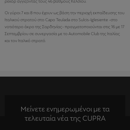
ρεκόρ αγγίζοντας τους 46 βαθμούς Κελσίου.
Οι γύροι 7 και 8 που έχουν ως βάση την περιοχή εκπαίδευσης του
Ιταλικού στρατού στο Capo Teulada στο Sulcis-Iglesiente -στο
νοτιότερο άκρο της Σαρδηνίας- πραγματοποιούνται στις 16 με 17
Σεπτεμβρίου σε συνεργασία με το Automobile Club της Ιταλίας
και τον Ιταλικό στρατό.
Μείνετε ενημερωμένοι με τα
τελευταία νέα της CUPRA