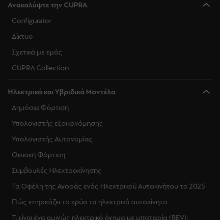
Ανακαλύψτε την CUPRA
Configurator
Δίκτυο
Σχετικά με εμάς
CUPRA Collection
Ηλεκτρικά και Υβριδικά Μοντέλα
Δημόσια Φόρτιση
Υπολογιστής εξοικονόμησης
Υπολογιστής Αυτονομίας
Οικιακή Φόρτιση
Συμβουλές Ηλεκτροκίνησης
Τα Οφέλη της Αγοράς ενός Ηλεκτρικού Αυτοκινήτου το 2025
Πώς επηρεάζει το κρύο τα ηλεκτρικά αυτοκίνητα
Τι είναι ένα αμιγώς ηλεκτρικό όχημα με μπαταρία (BEV);