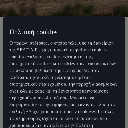
Πολιτική cookies
Η ABT CUPRA XE στον επόμενο διπλό
Ο παρών ιστότοπος, ο οποίος τελεί υπό τη διαχείριση
αγώνα Extreme E στη Σαρδηνία
της SEAT Α.Ε., χρησιμοποιεί απαραίτητα cookies,
cookies ανάλυσης, cookies εξατομίκευσης,
Η ABT CUPRA XE συνεργάζεται και πάλι με τον καταξιωμένο
διαφημιστικά cookies και cookies κοινωνικών δικτύων
Παγκόσμιο Πρωταθλητή Ράλλυ, Sébastien Loeb, για τον
με σκοπό τη βελτίωση της εμπειρίας σας στον
προτελευταίο αγώνα X Prix του πρωταθλήματος Extreme E στη
ιστότοπο, την εμφάνιση εξατομικευμένου
Σαρδηνία στις 16 - 17 Σεπτεμβρίου. Οι εξαιρετικές ικανότητες του
διαφημιστικού περιεχομένου, την παροχή διαφημίσεων
Loeb θα βοηθήσουν την ομάδα σε μία καινούρια διαδρομή και να
σχετικών με εσάς και τη δυνατότητα κοινοποίησης
παλέψει για τη νίκη κατά τη διάρκεια των γύρων 7 & 8.
περιεχομένου στο δίκτυό σας. Μπορείτε να
διαχειριστείτε τις προτιμήσεις σας κάνοντας κλικ στην
O Sébastien Loeb ανυπομονεί να κάτσει πίσω από το τιμόνι και να
επιλογή «Διαχείριση προτιμήσεων cookies». Για όλες
παλέψει για την ομάδα:
«Νιώθω ωραία που επιστρέφω για δύο
τις πληροφορίες σχετικά με κάθε τύπο cookie που
ακόμα αγώνες στη Σαρδηνία με την ομάδα της ABT CUPRA XE.
χρησιμοποιούμε, ανατρέξτε στην Πολιτική