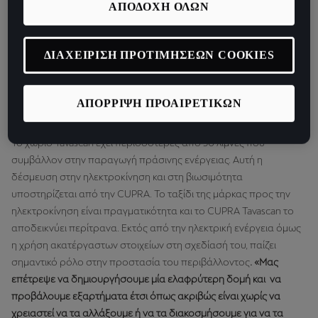
ΑΠΟΔΟΧΗ ΟΛΩΝ
πέτρινους τοίχους και ξύλινες σκεπές ενώ είναι περικυκλωμένο
από ένα μοναδικό φυσικό περιβάλλον. H ομάδα σχεδίασης του
CUPRA Tavascan όταν δημιουργούσε το αυτοκίνητο, εμπνεύστηκε
ΔΙΑΧΕΙΡΙΣΗ ΠΡΟΤΙΜΗΣΕΩΝ COOKIES
από τη φύση και την καθαρότητά της.
«Θέλαμε να δώσουμε στο
μοντέλο ακεραιότητα, με ακατέργαστα υλικά, χρώματα, υφή και
γραφικά στοιχεία αρμονικά με τη φύση»
, εξηγεί η Francesca
ΑΠΟΡΡΙΨΗ ΠΡΟΑΙΡΕΤΙΚΩΝ
Sangalli, head Color&Trim Concept&Strategy CUPRA.
To χωριό Tavascan έχει περισσότερες από 50 λίμνες που
συμβάλλον στην παραγωγή πράσινης ενέργειας. Αυτή η
δέσμευση στην ηλεκτροκίνηση και στη βιωσιμότητα
υποστηρίζεται από την CUPRA. Το ταξίδι της μάρκας προς την
ηλεκτροκίνηση είναι πραγματικότητα και το CUPRA Tavascan το
αποδεικνύει περίτρανα. Εκτός από την ηλεκτρική ενέργεια όμως
η χρήση ακατέργαστων στοιχείων στη σχεδίασή του, παίζει
σημαντικό ρόλο στην προστασία του περιβάλλοντος
. «Μας
επέτρεψε να δημιουργήσουμε μία ελαφρύτερη δομή και να
προβάλουμε εξαρτήματα έτσι όπως ακριβώς είναι χωρίς να
χρειαστεί να τα αλλάξουμε ή να τα διακοσμήσουμε για να τα