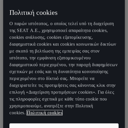
νέας εποχής, ένα όνειρο για την μάρκα που γίνεται
πραγματικότητα
Πολιτική cookies
Μόλις μερικά χιλιόμετρα από τα σύνορα με τη Γαλλία, το χωριό
Ο παρών ιστότοπος, ο οποίος τελεί υπό τη διαχείριση
Tavascan στέκεται επιβλητικά στην καρδία των Πυρηναίων. Το
της SEAT Α.Ε., χρησιμοποιεί απαραίτητα cookies,
CUPRA Tavascan ξεκινά ένα ταξίδι στις ρίζες του. Εκεί,
cookies ανάλυσης, cookies εξατομίκευσης,
συναντιόνται για να ανακαλύψουν ότι μοιράζονται κάτι
διαφημιστικά cookies και cookies κοινωνικών δικτύων
παραπάνω από ένα όνομα.
με σκοπό τη βελτίωση της εμπειρίας σας στον
ιστότοπο, την εμφάνιση εξατομικευμένου
Με 250 ΚW (340 PS) απόδοση, το CUPRA Tavascan είναι το πρώτο
διαφημιστικού περιεχομένου, την παροχή διαφημίσεων
ηλεκτρικό SUV coupe της μάρκας. Στον τόπο καταγωγής του,
σχετικών με εσάς και τη δυνατότητα κοινοποίησης
βρίσκεται ένα από τα πιο αντισυμβατικά εργοστάσια παραγωγής
περιεχομένου στο δίκτυό σας. Μπορείτε να
υδροηλεκτρικής ενέργειας. Βρίσκεται σε βάθος 500 μ., μέσα στα
διαχειριστείτε τις προτιμήσεις σας κάνοντας κλικ στην
βουνά, μαζί με τους πιο γνωστούς καταρράχτες στην Ευρώπη,
επιλογή «Διαχείριση προτιμήσεων cookies». Για όλες
όπου δίνουν άλλη εικόνα και ζωή στον τόπο. H CUPRA στοχεύει
τις πληροφορίες σχετικά με κάθε τύπο cookie που
να επαναπροσδιορίσει τον εξηλεκτρισμό με το CUPRA Tavascan
χρησιμοποιούμε, ανατρέξτε στην Πολιτική
και να αποδείξει πως τα ηλεκτρικά αυτοκίνητα μπορούν να
cookies.
Πολιτική cookies
προσφέρουν και σπορ απόδοση.
Το χωριό Tavascan χαρακτηρίζεται από ακατέργαστα υλικά,