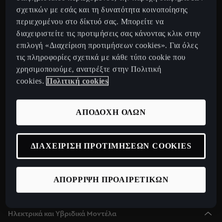
CUPRA Tavascan Fully Electric SUV Coupe
σχετικών με εσάς και τη δυνατότητα κοινοποίησης
περιεχομένου στο δίκτυό σας. Μπορείτε να
CUPRA Terramar 2025 Plug-In Hybrid SUV
διαχειριστείτε τις προτιμήσεις σας κάνοντας κλικ στην
CUPRA Formentor 2025 e-Hybrid
επιλογή «Διαχείριση προτιμήσεων cookies». Για όλες
CUPRA Leon 2025 e-Hybrid
τις πληροφορίες σχετικά με κάθε τύπο cookie που
χρησιμοποιούμε, ανατρέξτε στην Πολιτική
CUPRA Leon Sportstourer 2025 e-Hybrid
cookies.
Πολιτική cookies
CUPRA Born Fully Electric Car
Νέο CUPRA Raval 2026
ΑΠΟΔΟΧΗ ΟΛΩΝ
Ανακαλύψτε την CUPRA
Configurator
ΔΙΑΧΕΙΡΙΣΗ ΠΡΟΤΙΜΗΣΕΩΝ COOKIES
Δίκτυο
Σχετικά με εμάς
ΑΠΟΡΡΙΨΗ ΠΡΟΑΙΡΕΤΙΚΩΝ
CUPRA Collection
Ηλεκτρικά και Υβριδικά Μοντέλα