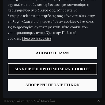
CUPRA Tavascan Fully Electric SUV Coupe
σχετικών με εσάς και τη δυνατότητα κοινοποίησης
περιεχομένου στο δίκτυό σας. Μπορείτε να
CUPRA Terramar 2025 Plug-In Hybrid SUV
διαχειριστείτε τις προτιμήσεις σας κάνοντας κλικ στην
CUPRA Formentor 2025 e-Hybrid
επιλογή «Διαχείριση προτιμήσεων cookies». Για όλες
CUPRA Leon 2025 e-Hybrid
τις πληροφορίες σχετικά με κάθε τύπο cookie που
χρησιμοποιούμε, ανατρέξτε στην Πολιτική
CUPRA Leon Sportstourer 2025 e-Hybrid
cookies.
Πολιτική cookies
CUPRA Born Fully Electric Car
Νέο CUPRA Raval 2026
ΑΠΟΔΟΧΗ ΟΛΩΝ
Ανακαλύψτε την CUPRA
Configurator
ΔΙΑΧΕΙΡΙΣΗ ΠΡΟΤΙΜΗΣΕΩΝ COOKIES
Δίκτυο
Σχετικά με εμάς
ΑΠΟΡΡΙΨΗ ΠΡΟΑΙΡΕΤΙΚΩΝ
CUPRA Collection
Ηλεκτρικά και Υβριδικά Μοντέλα