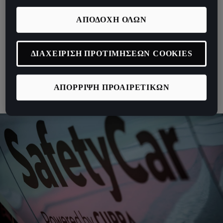
δεν θα συμφωνήσουν πολλοί με τον τρόπο μας αυτόν. Είμαστε
ΑΠΟΔΟΧΗ ΟΛΩΝ
εδώ γιατί θέλουμε να γίνουμε καλύτεροι, γύρο με το γύρο. Επειδή
η καρδιά μας βρίσκεται εκεί που πρέπει να είναι. Και διότι είμαστε
αποφασισμένοι να ανοίξουμε νέους δρόμους, και να ορίσουμε
ΔΙΑΧΕΙΡΙΣΗ ΠΡΟΤΙΜΗΣΕΩΝ COOKIES
εκ νέου το μέλλον του motorsport.
ΑΠΟΡΡΙΨΗ ΠΡΟΑΙΡΕΤΙΚΩΝ