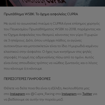
Πρωτάθλημα WSBK: Το όχημα ασφαλείας CUPRA
Με αυτό το αγωνιστικό πνεύμα η CUPRA έγινε επίσημος χορηγός
του Παγκοσμίου Πρωταθλήματος WSBK το 2018, παρέχοντας και
το Όχημα Ασφαλείας του θεσμού, κάνοντας τον γύρο 11 χωρών
σε 3 ηπείρους. Διότι, όπου υπάρχει πάθος, οι αγώνες
αυτοκινήτων και μοτοσικλετών είναι το ίδιο. Η μυρωδιά καμένου
ελαστικού στην άσφαλτο. Ο ήχος των κινητήρων στις ψηλές
στροφές. Η ορμή της αδρεναλίνης πίσω από το τιμόνι. Αυτός
είναι ένας σπουδαίος τρόπος να νιώθεις ζωντανός, και ο λόγος
που κάνουμε ό,τι κάνουμε.
ΠΕΡΙΣΣΟΤΕΡΕΣ ΠΛΗΡΟΦΟΡΙΕΣ
Θέλετε να δείτε ποια θα είναι η εξέλιξη; Ακολουθήστε μας
στο
Instagram
και @Cupra_Racing στο
Instagram
και
Twitter
για
να βαδίσουμε σε αυτήν την πορεία μαζί.