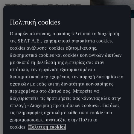
ΣΤΟΥΣ ΑΓΏΝΕΣ;
Πολιτική cookies
Ο παρών ιστότοπος, ο οποίος τελεί υπό τη διαχείριση
Οι αγώνες έχουν να κάνουν με τους υπολογισμούς. Είναι το
της SEAT Α.Ε., χρησιμοποιεί απαραίτητα cookies,
χιλιοστό του δευτερολέπτου που καθορίζει το νικητή του αγώνα.
cookies ανάλυσης, cookies εξατομίκευσης,
Η σχέση μεταξύ της ταχύτητας και των μοιρών της γωνίας με την
διαφημιστικά cookies και cookies κοινωνικών δικτύων
οποία ο οδηγός προσεγγίζει μια στροφή. Η λεπτεπίλεπτη
με σκοπό τη βελτίωση της εμπειρίας σας στον
διαδικασία καύσης με την οποία λειτουργεί ένας κινητήρας στην
ιστότοπο, την εμφάνιση εξατομικευμένου
πίστα. Ναι, οι αγώνες έχουν να κάνουν με τις μικρότερες μονάδες
διαφημιστικού περιεχομένου, την παροχή διαφημίσεων
μέτρησης - αλλά είναι και κάτι πολύ περισσότερο. Ο αγωνιστικός
σχετικών με εσάς και τη δυνατότητα κοινοποίησης
τρόπος ζωής.
περιεχομένου στο δίκτυό σας. Μπορείτε να
Οι αγώνες είναι το πάθος. Είναι ο θεατής που φωνάζει από τα
διαχειριστείτε τις προτιμήσεις σας κάνοντας κλικ στην
βάθη της ψυχής του υπέρ της αγαπημένης του ομάδας. Είναι ο
επιλογή «Διαχείριση προτιμήσεων cookies». Για όλες
μηχανικός που νιώθει την καρδιά του να χτυπά με το ρυθμό του
τις πληροφορίες σχετικά με κάθε τύπο cookie που
κινητήρα. Είναι ο οδηγός που νιώθει απαρηγόρητος έχοντας
χρησιμοποιούμε, ανατρέξτε στην Πολιτική
χάσει μια νίκη. Για εμάς, δεν έχει τόση σημασία να είσαι ο
cookies.
Πολιτική cookies
καλύτερος, ή ο πρώτος. Δεν είμαστε εδώ μόνο για τη νίκη, παρότι