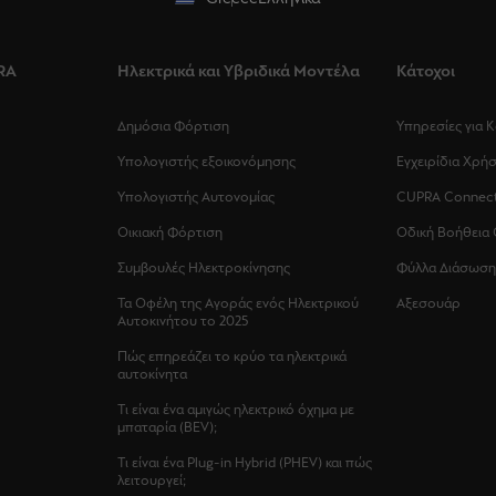
RA
Ηλεκτρικά και Υβριδικά Μοντέλα
Κάτοχοι
Δημόσια Φόρτιση
Υπηρεσίες για 
Υπολογιστής εξοικονόμησης
Εγχειρίδια Χρή
Υπολογιστής Αυτονομίας
CUPRA Connec
Οικιακή Φόρτιση
Οδική Βοήθεια
Συμβουλές Ηλεκτροκίνησης
Φύλλα Διάσωση
Τα Οφέλη της Αγοράς ενός Ηλεκτρικού
Αξεσουάρ
Αυτοκινήτου το 2025
Πώς επηρεάζει το κρύο τα ηλεκτρικά
αυτοκίνητα
Τι είναι ένα αμιγώς ηλεκτρικό όχημα με
μπαταρία (BEV);
Τι είναι ένα Plug-in Hybrid (PHEV) και πώς
λειτουργεί;