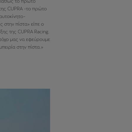
 καθώς το πρώτο
ς της CUPRA -το πρώτο
αυτοκίνητο-
 στην πίστα» είπε ο
λιξης της CUPRA Racing.
τόχο μας να εφεύρουμε
μπειρία στην πίστα.»