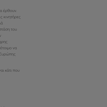
α έρθουν.
ις κινητήρες
λά
 στάση του
ν
ήρης
νέτοιμο να
R Ευρώπης
αι κάτι που