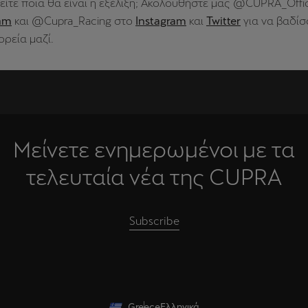
είτε ποια θα είναι η εξέλιξη; Ακολουθήστε μας @CUPRA_Offic
ram
και @Cupra_Racing στο
Instagram
και
Twitter
για να βαδίσ
ορεία μαζί.
Μείνετε ενημερωμένοι με τα
τελευταία νέα της CUPRA
Subscribe
Greece
Ελληνικά