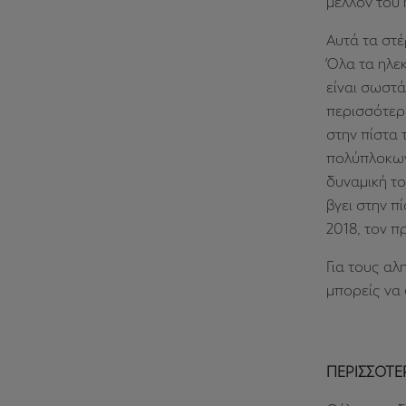
μέλλον του 
Αυτά τα στέ
Όλα τα ηλεκ
είναι σωστά
περισσότερα
στην πίστα 
πολύπλοκων 
δυναμική το
βγει στην 
2018, τον 
Για τους αλ
μπορείς να 
ΠΕΡΙΣΣΟΤΕ