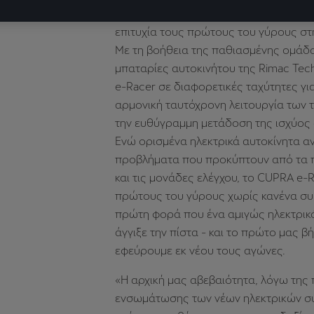
τους τεχνικούς κανονισμούς του E-TC
επιτυχία τους πρώτους του γύρους στη
Με τη βοήθεια της παθιασμένης ομάδα
μπαταρίες αυτοκινήτου της Rimac Tec
e-Racer σε διαφορετικές ταχύτητες γι
αρμονική ταυτόχρονη λειτουργία των 
την ευθύγραμμη μετάδοση της ισχύος 
Ενώ ορισμένα ηλεκτρικά αυτοκίνητα α
προβλήματα που προκύπτουν από τα 
και τις μονάδες ελέγχου, το CUPRA e
πρώτους του γύρους χωρίς κανένα συμ
πρώτη φορά που ένα αμιγώς ηλεκτρικ
άγγιξε την πίστα - και το πρώτο μας β
εφεύρουμε εκ νέου τους αγώνες.
«Η αρχική μας αβεβαιότητα, λόγω της
ενσωμάτωσης των νέων ηλεκτρικών σ