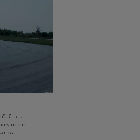
έδειξε την
 στον κόσμο
ναι το