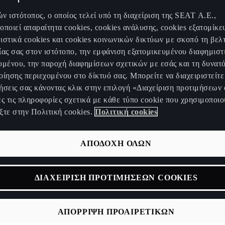
ΒΉΜΑΤΑ 
ν ιστότοπος, ο οποίος τελεί υπό τη διαχείριση της SEAT Α.Ε.,
οποιεί απαραίτητα cookies, cookies ανάλυσης, cookies εξατομίκε
RACER.
ιστικά cookies και cookies κοινωνικών δικτύων με σκοπό τη βελ
ίας σας στον ιστότοπο, την εμφάνιση εξατομικευμένου διαφημιστ
ομένου, την παροχή διαφημίσεων σχετικών με εσάς και τη δυνατ
οίησης περιεχομένου στο δίκτυό σας. Μπορείτε να διαχειριστείτε 
ήσεις σας κάνοντας κλικ στην επιλογή «Διαχείριση προτιμήσεων 
ες τις πληροφορίες σχετικά με κάθε τύπο cookie που χρησιμοποιο
Για πολλούς, οι αγώνες είναι συνώνυμ
ξτε στην Πολιτική cookies.
Πολιτική cookies
των κινητήρων. Όμως, το μέλλον του m
κάνει με το βρυχηθμό των αυτοκινήτων
ΑΠΟΔΟΧΗ ΟΛΩΝ
απόδοση και καινοτομία. Τι θα συνέβαι
κινητήρας του κόσμου ήταν επίσης και
CUPRA γνωρίζει ότι η αληθινή δύναμη έ
ΔΙΑΧΕΙΡΙΣΗ ΠΡΟΤΙΜΗΣΕΩΝ COOKIES
είμαστε έτοιμοι να ανοίξουμε το καπό
κόσμο να κοιτάξει.
ΑΠΟΡΡΙΨΗ ΠΡΟΑΙΡΕΤΙΚΩΝ
Το CUPRA e-Racer, το πρώτο όχημα π