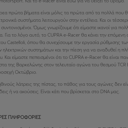
motorsport. Και το e-Racer είναι εδώ για να δείξει το δρόμο.
ρεα πρώτα βήματα είναι μόλις τα πρώτα από τα πολλά που θ
τρονικά συστήματα λειτουργούν στην εντέλεια. Και οι τέσσερ
 συντονισμένοι. Όμως γνωρίζουμε ότι είμαστε ικανοί για πολ
. Για το λόγο αυτό, το CUPRA e-Racer θα κάνει την επόμενη
του Castelloli, όπου θα συνεχίσουμε την εργασία ρύθμισης τω
ηλεκτρικών συστημάτων και την πίεση για να αναδυθεί η πλ
υ. Και είμαστε πεπεισμένοι ότι το CUPRA e-Racer θα είναι πα
πίστα της Βαρκελώνης στον τελευταίο αγώνα του θεσμού TC
προσεχή Οκτώβριο.
ηθινούς λάτρεις της πίστας, το πάθος για τους αγώνες δεν είν
δεις ή να ακούσεις. Είναι κάτι που βρίσκεται στο DNA μας.
ΡΕΣ ΠΛΗΡΟΦΟΡΙΕΣ