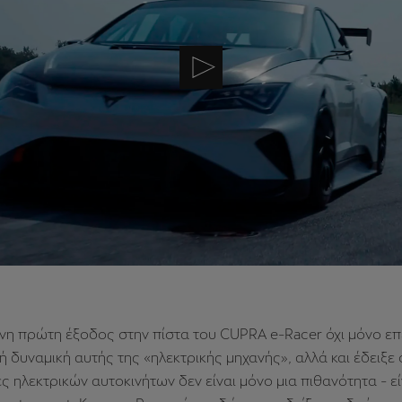
νη πρώτη έξοδος στην πίστα του CUPRA e-Racer όχι μόνο επ
 δυναμική αυτής της «ηλεκτρικής μηχανής», αλλά και έδειξε
ες ηλεκτρικών αυτοκινήτων δεν είναι μόνο μια πιθανότητα - εί