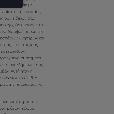
R, συμπλήρωσε με
ν πίστα της Κροατίας.
ς των ειδικών στις
hnology, δοκιμάσαμε το
α να διασφαλίσουμε την
τεσσάρων κινητήρων και
στους πίσω τροχούς.
ντιμετωπίζουν
προηγμένα συστήματα
-Racer ολοκλήρωσε τους
βάν. Αυτή ήταν η
ό αγωνιστικό CUPRA
ήμα στην πορεία μας να
 πολυπλοκότητας της
υστημάτων, έδωσε