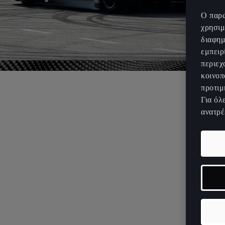
Ο παρώ
χρησιμ
διαφημ
εμπειρ
περιεχ
κοινοπ
προτιμ
Για όλ
ανατρέ