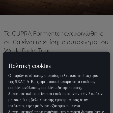
Το CUPRA Formentor ανακοινώθηκε
ότι θα είναι το επίσημο αυτοκίνητο του
World Padel Tour.
Πολιτική cookies
Μετά την εκκίνηση της παραγωγής του CUPRA Formentor στο
Ο παρών ιστότοπος, ο οποίος τελεί υπό τη διαχείριση
εργοστάσιο του Martorell, η CUPRA αποφάσισε να αυξήσει την
της SEAT Α.Ε., χρησιμοποιεί απαραίτητα cookies,
προβολή του πρώτου αυτοκινήτου που σχεδιάστηκε και
cookies ανάλυσης, cookies εξατομίκευσης,
εξελίχθηκε αποκλειστικά για αυτήν. Το νέο μοντέλο θα γίνει το
διαφημιστικά cookies και cookies κοινωνικών δικτύων
επίσημο αυτοκίνητο του World Padel Tour (WPT) και θα εκτίθεται
με σκοπό τη βελτίωση της εμπειρίας σας στον
στα τερέν όλων των επαγγελματικών τουρνουά. Επιπλέον, οι
ιστότοπο, την εμφάνιση εξατομικευμένου
πέντε πρεσβευτές της CUPRA από το χώρο του padel οδηγούν τη
διαφημιστικού περιεχομένου, την παροχή διαφημίσεων
δική τους προσωποποιημένη έκδοση του Formentor.