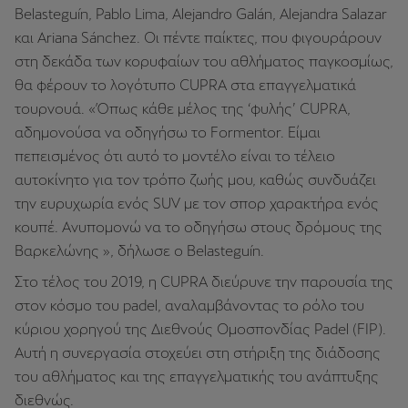
Belasteguín, Pablo Lima, Alejandro Galán, Alejandra Salazar
και Ariana Sánchez. Οι πέντε παίκτες, που φιγουράρουν
στη δεκάδα των κορυφαίων του αθλήματος παγκοσμίως,
θα φέρουν το λογότυπο CUPRA στα επαγγελματικά
τουρνουά.
«Όπως κάθε μέλος της ‘φυλής’ CUPRA,
αδημονούσα να οδηγήσω το Formentor. Είμαι
πεπεισμένος ότι αυτό το μοντέλο είναι το τέλειο
αυτοκίνητο για τον τρόπο ζωής μου, καθώς συνδυάζει
την ευρυχωρία ενός SUV με τον σπορ χαρακτήρα ενός
κουπέ. Ανυπομονώ να το οδηγήσω στους δρόμους της
Βαρκελώνης », δήλωσε ο Belasteguín.
Στο τέλος του 2019, η CUPRA διεύρυνε την παρουσία της
στον κόσμο του padel, αναλαμβάνοντας το ρόλο του
κύριου χορηγού της Διεθνούς Ομοσπονδίας Padel (FIP).
Αυτή η συνεργασία στοχεύει στη στήριξη της διάδοσης
του αθλήματος και της επαγγελματικής του ανάπτυξης
διεθνώς.