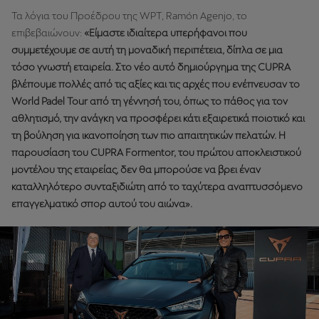
Τα λόγια του Προέδρου της WPT, Ramón Agenjo, το
επιβεβαιώνουν:
«Είμαστε ιδιαίτερα υπερήφανοι που
συμμετέχουμε σε αυτή τη μοναδική περιπέτεια, δίπλα σε μια
τόσο γνωστή εταιρεία. Στο νέο αυτό δημιούργημα της CUPRA
βλέπουμε πολλές από τις αξίες και τις αρχές που ενέπνευσαν το
World Padel Tour από τη γέννησή του, όπως το πάθος για τον
αθλητισμό, την ανάγκη να προσφέρει κάτι εξαιρετικά ποιοτικό και
τη βούληση για ικανοποίηση των πιο απαιτητικών πελατών. Η
παρουσίαση του CUPRA Formentor, του πρώτου αποκλειστικού
μοντέλου της εταιρείας, δεν θα μπορούσε να βρει έναν
καταλληλότερο συνταξιδιώτη από το ταχύτερα αναπτυσσόμενο
επαγγελματικό σπορ αυτού του αιώνα».