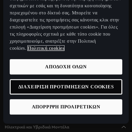
CUPRA Tavascan Fully Electric SUV Coupe
σχετικών με εσάς και τη δυνατότητα κοινοποίησης
περιεχομένου στο δίκτυό σας. Μπορείτε να
CUPRA Terramar 2025 Plug-In Hybrid SUV
διαχειριστείτε τις προτιμήσεις σας κάνοντας κλικ στην
CUPRA Formentor 2025 e-Hybrid
επιλογή «Διαχείριση προτιμήσεων cookies». Για όλες
CUPRA Leon 2025 e-Hybrid
τις πληροφορίες σχετικά με κάθε τύπο cookie που
χρησιμοποιούμε, ανατρέξτε στην Πολιτική
CUPRA Leon Sportstourer 2025 e-Hybrid
cookies.
Πολιτική cookies
CUPRA Born Fully Electric Car
Νέο CUPRA Raval 2026
ΑΠΟΔΟΧΗ ΟΛΩΝ
Ανακαλύψτε την CUPRA
Configurator
ΔΙΑΧΕΙΡΙΣΗ ΠΡΟΤΙΜΗΣΕΩΝ COOKIES
Δίκτυο
Σχετικά με εμάς
ΑΠΟΡΡΙΨΗ ΠΡΟΑΙΡΕΤΙΚΩΝ
CUPRA Collection
Ηλεκτρικά και Υβριδικά Μοντέλα