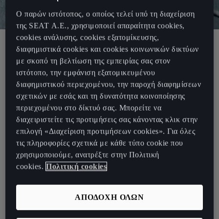
Ο παρών ιστότοπος, ο οποίος τελεί υπό τη διαχείριση
της SEAT Α.Ε., χρησιμοποιεί απαραίτητα cookies,
cookies ανάλυσης, cookies εξατομίκευσης,
διαφημιστικά cookies και cookies κοινωνικών δικτύων
The SEAT Group advocates for integrity and
με σκοπό τη βελτίωση της εμπειρίας σας στον
transparency in business culture, convinced that
ιστότοπο, την εμφάνιση εξατομικευμένου
sustained economic success can only be reached by
διαφημιστικού περιεχομένου, την παροχή διαφημίσεων
fulfilling legal requirements.
σχετικών με εσάς και τη δυνατότητα κοινοποίησης
περιεχομένου στο δίκτυό σας. Μπορείτε να
For this reason, the SEAT Group has always stressed the
διαχειριστείτε τις προτιμήσεις σας κάνοντας κλικ στην
need for respectful and honest behaviour helping in
επιλογή «Διαχείριση προτιμήσεων cookies». Για όλες
complying with existing rules, principles and values
τις πληροφορίες σχετικά με κάθε τύπο cookie που
foreseen in the Code of Conduct.
χρησιμοποιούμε, ανατρέξτε στην Πολιτική
This code offers guidance and help to the employees in their daily
cookies.
Πολιτική cookies
situations and in the decision-making process, containing examples
for better comprehension. In addition, the document exposes how
ΑΠΟΔΟΧΗ ΟΛΩΝ
to contribute individually to SEAT's success.