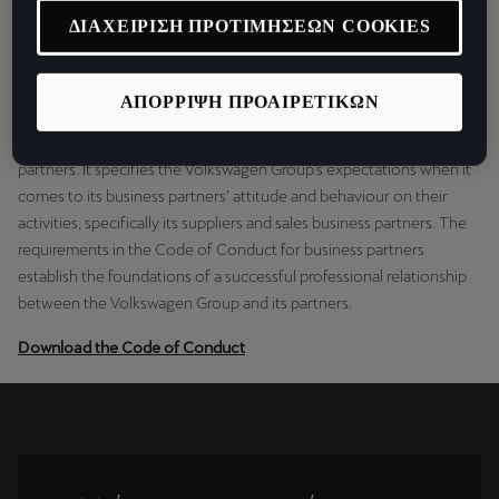
Finally the SEAT Group encourages its suppliers and commercial
ΔΙΑΧΕΙΡΙΣΗ ΠΡΟΤΙΜΗΣΕΩΝ COOKIES
partners to bear in mind the Code of Conduct in its corporate
policies.
Discover it.
ΑΠΟΡΡΙΨΗ ΠΡΟΑΙΡΕΤΙΚΩΝ
Moreover, the SEAT Group has a Code of Conduct for its business
partners. It specifies the Volkswagen Group’s expectations when it
comes to its business partners’ attitude and behaviour on their
activities, specifically its suppliers and sales business partners. The
requirements in the Code of Conduct for business partners
establish the foundations of a successful professional relationship
between the Volkswagen Group and its partners.
Download the Code of Conduct