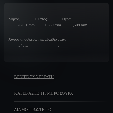
Μήκος:
Πλάτος:
Ύψος:
4,451
mm
1,839
mm
1,508
mm
Χώρος αποσκευών έως:
Καθίσματα:
345
L
5
ΒΡΕΊΤΕ ΣΥΝΕΡΓΆΤΗ
ΚΑΤΕΒΑΣΤΕ ΤΗ ΜΠΡΟΣΟΎΡΑ
ΔΙΑΜΟΡΦΏΣΤΕ ΤΟ