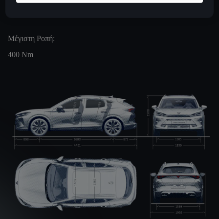
7.2
s
265
HP¹
245
Km/H
Μέγιστη Ροπή:
400
Nm