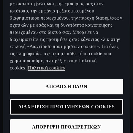
με σκοπό τη βελτίωση της εμπειρίας σας στον
26
min³
118 -110
km
> 830
km
ιστότοπο, την εμφάνιση εξατομικευμένου
διαφημιστικού περιεχομένου, την παροχή διαφημίσεων
σχετικών με εσάς και τη δυνατότητα κοινοποίησης
Μέγιστη ροπή:
περιεχομένου στο δίκτυό σας. Μπορείτε να
400
Nm
διαχειριστείτε τις προτιμήσεις σας κάνοντας κλικ στην
επιλογή «Διαχείριση προτιμήσεων cookies». Για όλες
τις πληροφορίες σχετικά με κάθε τύπο cookie που
χρησιμοποιούμε, ανατρέξτε στην Πολιτική
Επιτάχυνση (0-100 km/h):
Μέγιστη ισχύς:
Μέγιστη ταχύτητα:
cookies.
Πολιτική cookies
7.2
s
333
HP¹
220
km/h
ΑΠΟΔΟΧΗ ΟΛΩΝ
Μέγιστη ροπή:
400
Nm
ΔΙΑΧΕΙΡΙΣΗ ΠΡΟΤΙΜΗΣΕΩΝ COOKIES
ΑΠΟΡΡΙΨΗ ΠΡΟΑΙΡΕΤΙΚΩΝ
Επιτάχυνση (0-100 km/h):
Μέγιστη ισχύς:
Μέγιστη ταχύτητα: