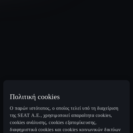
Πολιτική cookies
Επιτάχυνση (0-100 km/h):
Μέγιστη ισχύς:
Μέγιστη ταχύτητα:
Ο παρών ιστότοπος, ο οποίος τελεί υπό τη διαχείριση
7.2
s
272
HP¹
220
Km/H
της SEAT Α.Ε., χρησιμοποιεί απαραίτητα cookies,
cookies ανάλυσης, cookies εξατομίκευσης,
διαφημιστικά cookies και cookies κοινωνικών δικτύων
Φόρτιση DC:
Ηλεκτρική Αυτονομία:
Συνολική Αυτονομία: