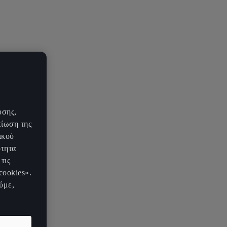
υσης,
τίωση της
ικού
ότητα
τις
cookies».
ύμε,