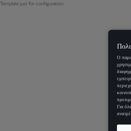
Template just for configuration
Πολι
Ο παρώ
χρησιμ
διαφημ
εμπειρ
περιεχ
κοινοπ
προτιμ
Για όλ
ανατρέ