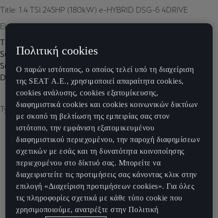
Title: 1.4 TSI 245HP (180kW) e-HYBRID DSG-6 4DRIVE
Element 1
Title:
Πολιτική cookies
Subtitle:
Subtitle 2:
Ο παρών ιστότοπος, ο οποίος τελεί υπό τη διαχείριση
Description:
της SEAT Α.Ε., χρησιμοποιεί απαραίτητα cookies,
cookies ανάλυσης, cookies εξατομίκευσης,
διαφημιστικά cookies και cookies κοινωνικών δικτύων
Type of image: carousel
με σκοπό τη βελτίωση της εμπειρίας σας στον
ιστότοπο, την εμφάνιση εξατομικευμένου
διαφημιστικού περιεχομένου, την παροχή διαφημίσεων
σχετικών με εσάς και τη δυνατότητα κοινοποίησης
περιεχομένου στο δίκτυό σας. Μπορείτε να
διαχειριστείτε τις προτιμήσεις σας κάνοντας κλικ στην
επιλογή «Διαχείριση προτιμήσεων cookies». Για όλες
τις πληροφορίες σχετικά με κάθε τύπο cookie που
χρησιμοποιούμε, ανατρέξτε στην Πολιτική